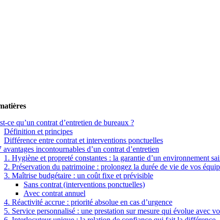
matières
t-ce qu’un contrat d’entretien de bureaux ?
Définition et principes
Différence entre contrat et interventions ponctuelles
 avantages incontournables d’un contrat d’entretien
1. Hygiène et propreté constantes : la garantie d’un environnement sa
2. Préservation du patrimoine : prolongez la durée de vie de vos équi
3. Maîtrise budgétaire : un coût fixe et prévisible
Sans contrat (interventions ponctuelles)
Avec contrat annuel
4. Réactivité accrue : priorité absolue en cas d’urgence
5. Service personnalisé : une prestation sur mesure qui évolue avec v
6. Interlocuteur unique : la relation de confiance qui fait la différence