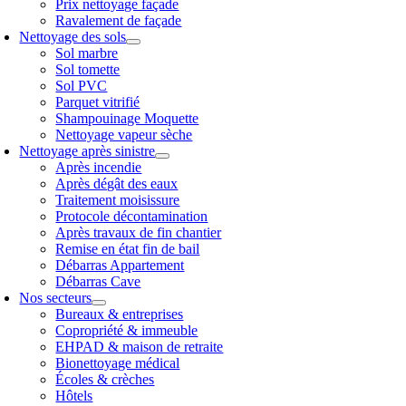
Prix nettoyage façade
Ravalement de façade
Nettoyage des sols
Sol marbre
Sol tomette
Sol PVC
Parquet vitrifié
Shampouinage Moquette
Nettoyage vapeur sèche
Nettoyage après sinistre
Après incendie
Après dégât des eaux
Traitement moisissure
Protocole décontamination
Après travaux de fin chantier
Remise en état fin de bail
Débarras Appartement
Débarras Cave
Nos secteurs
Bureaux & entreprises
Copropriété & immeuble
EHPAD & maison de retraite
Bionettoyage médical
Écoles & crèches
Hôtels