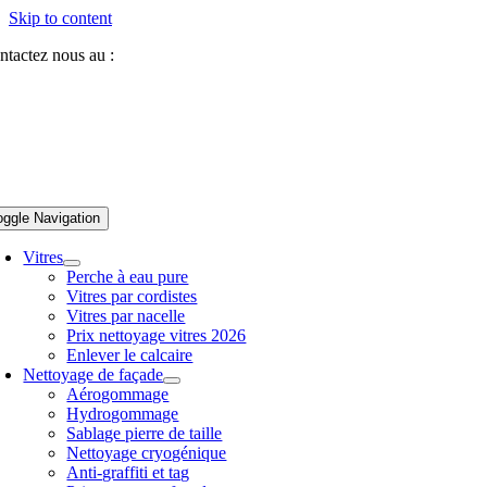
Skip to content
ntactez nous au :
07 81 84 64 40
oggle Navigation
Vitres
Perche à eau pure
Vitres par cordistes
Vitres par nacelle
Prix nettoyage vitres 2026
Enlever le calcaire
Nettoyage de façade
Aérogommage
Hydrogommage
Sablage pierre de taille
Nettoyage cryogénique
Anti-graffiti et tag