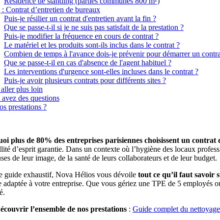
Résidence de standing (parties communes 800 m²)
: Contrat d’entretien de bureaux
Puis-je résilier un contrat d'entretien avant la fin ?
Que se passe-t-il si je ne suis pas satisfait de la prestation ?
Puis-je modifier la fréquence en cours de contrat ?
Le matériel et les produits sont-ils inclus dans le contrat ?
Combien de temps à l'avance dois-je prévenir pour démarrer un contra
Que se passe-t-il en cas d'absence de l'agent habituel ?
Les interventions d'urgence sont-elles incluses dans le contrat ?
Puis-je avoir plusieurs contrats pour différents sites ?
aller plus loin
 avez des questions
os prestations ?
oi plus de 80% des entreprises parisiennes choisissent un contrat d
llité d’esprit garantie. Dans un contexte où l’hygiène des locaux profess
ses de leur image, de la santé de leurs collaborateurs et de leur budget.
e guide exhaustif, Nova Hélios vous dévoile
tout ce qu’il faut savoir
 adaptée à votre entreprise. Que vous gériez une TPE de 5 employés ou 
é.
écouvrir l’ensemble de nos prestations
:
Guide complet du nettoyage