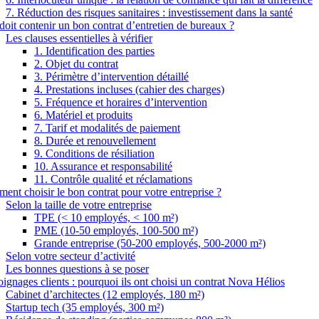
7. Réduction des risques sanitaires : investissement dans la santé
oit contenir un bon contrat d’entretien de bureaux ?
Les clauses essentielles à vérifier
1. Identification des parties
2. Objet du contrat
3. Périmètre d’intervention détaillé
4. Prestations incluses (cahier des charges)
5. Fréquence et horaires d’intervention
6. Matériel et produits
7. Tarif et modalités de paiement
8. Durée et renouvellement
9. Conditions de résiliation
10. Assurance et responsabilité
11. Contrôle qualité et réclamations
nt choisir le bon contrat pour votre entreprise ?
Selon la taille de votre entreprise
TPE (< 10 employés, < 100 m²)
PME (10-50 employés, 100-500 m²)
Grande entreprise (50-200 employés, 500-2000 m²)
Selon votre secteur d’activité
Les bonnes questions à se poser
gnages clients : pourquoi ils ont choisi un contrat Nova Hélios
Cabinet d’architectes (12 employés, 180 m²)
Startup tech (35 employés, 300 m²)