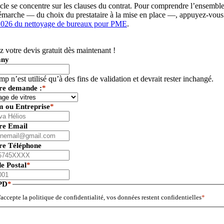
icle se concentre sur les clauses du contrat. Pour comprendre l’ensembl
émarche — du choix du prestataire à la mise en place —, appuyez-vous 
2026 du nettoyage de bureaux pour PME
.
 votre devis gratuit dès maintenant !
ny
p n’est utilisé qu’à des fins de validation et devrait rester inchangé.
tre demande :
*
m ou Entreprise
*
tre Email
tre Téléphone
de Postal
*
PD
*
'accepte la politique de confidentialité, vos données restent confidentielles
*