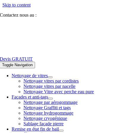
Skip to content
Contactez nous au :
07 81 84 64 40
Devis GRATUIT
Toggle Navigation
Nettoyage de vitres
Nettoyage vitres par cordistes
Nettoyage vitres par nacelle
Nettoyage Vitre avec perche eau pure
Façades et anti-tags
Nettoyage par aérogommage
Nettoyage Graffiti et tags
Nettoyage hydrogommage
Nettoyage cryogénique
Sablage façade pierre
Remise en état fin de bail