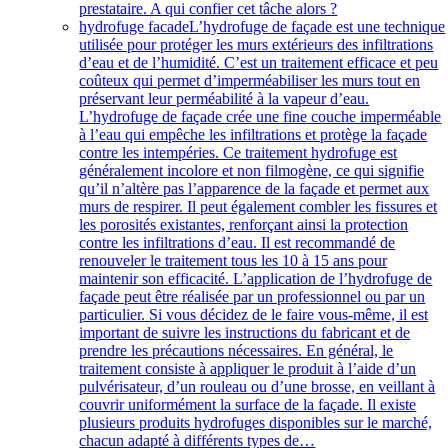
prestataire. A qui confier cet tâche alors ?
hydrofuge facade
L’hydrofuge de façade est une technique
utilisée pour protéger les murs extérieurs des infiltrations
d’eau et de l’humidité. C’est un traitement efficace et peu
coûteux qui permet d’imperméabiliser les murs tout en
préservant leur perméabilité à la vapeur d’eau.
L’hydrofuge de façade crée une fine couche imperméable
à l’eau qui empêche les infiltrations et protège la façade
contre les intempéries. Ce traitement hydrofuge est
généralement incolore et non filmogène, ce qui signifie
qu’il n’altère pas l’apparence de la façade et permet aux
murs de respirer. Il peut également combler les fissures et
les porosités existantes, renforçant ainsi la protection
contre les infiltrations d’eau. Il est recommandé de
renouveler le traitement tous les 10 à 15 ans pour
maintenir son efficacité. L’application de l’hydrofuge de
façade peut être réalisée par un professionnel ou par un
particulier. Si vous décidez de le faire vous-même, il est
important de suivre les instructions du fabricant et de
prendre les précautions nécessaires. En général, le
traitement consiste à appliquer le produit à l’aide d’un
pulvérisateur, d’un rouleau ou d’une brosse, en veillant à
couvrir uniformément la surface de la façade. Il existe
plusieurs produits hydrofuges disponibles sur le marché,
chacun adapté à différents types de…