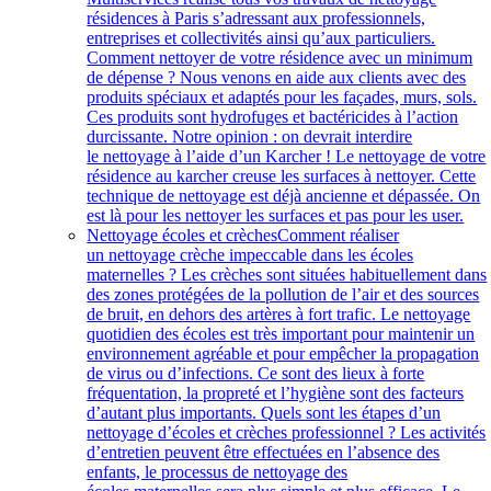
résidences à Paris s’adressant aux professionnels,
entreprises et collectivités ainsi qu’aux particuliers.
Comment nettoyer de votre résidence avec un minimum
de dépense ? Nous venons en aide aux clients avec des
produits spéciaux et adaptés pour les façades, murs, sols.
Ces produits sont hydrofuges et bactéricides à l’action
durcissante. Notre opinion : on devrait interdire
le nettoyage à l’aide d’un Karcher ! Le nettoyage de votre
résidence au karcher creuse les surfaces à nettoyer. Cette
technique de nettoyage est déjà ancienne et dépassée. On
est là pour les nettoyer les surfaces et pas pour les user.
Nettoyage écoles et crèches
Comment réaliser
un nettoyage crèche impeccable dans les écoles
maternelles ? Les crèches sont situées habituellement dans
des zones protégées de la pollution de l’air et des sources
de bruit, en dehors des artères à fort trafic. Le nettoyage
quotidien des écoles est très important pour maintenir un
environnement agréable et pour empêcher la propagation
de virus ou d’infections. Ce sont des lieux à forte
fréquentation, la propreté et l’hygiène sont des facteurs
d’autant plus importants. Quels sont les étapes d’un
nettoyage d’écoles et crèches professionnel ? Les activités
d’entretien peuvent être effectuées en l’absence des
enfants, le processus de nettoyage des