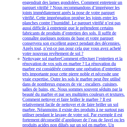
engendrait des lames gondolées. Comment entretenir un
parquet vitrifié ? Nous recommandons d’imprégner les
joints immédiatement après la pose de votre parquet
vitrifié. Cette imprégnation protège les joints entre les
planches contre l’humidité. Le parquet vitrifié n’est pas
aussi difficile à entretenir que le prétendent certains
fabricants de produits d’entretien des sols. Il suffit de
connaître quelques notions de base et votre parquet
conservera son excellent aspect pendant des décennies.
Après tout, n’est-ce pas pour cela que vous avez acheté
votre nouveau revêtement de sol ?
Nettoyage sol marbre
Comment effectuer l’entretien et la
rénovation de vos sols en marbre ? La rénovation du
marbre est considérée comme une opération d’entretien
très importante pour cette pierre noble et nécessite une
vraie expertise. Outre les sols le marbre peut être utilisé
dans de nombreux espaces de vie : escaliers, cuisines,
salles de bains, etc. Nous sommes souvent séduits par la
beauté du marbre et par ses multiples couleurs et textures.
Comment nettoyer et faire briller le marbre ? Il est
relativement facile de nettoyer et de faire briller un sol
marbre. Néanmoins il existe des produits à ne surtout pas
utiliser pendant le lavage de votre sol. Par exemple il est
fortement déconseillé d’appliquer de l’eau de Javel ou les
produits acides non dilués sur un sol en marbre. Un