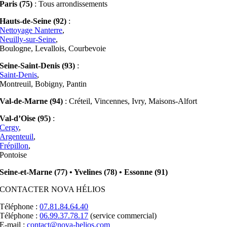
Paris (75)
: Tous arrondissements
Hauts-de-Seine (92)
:
Nettoyage Nanterre
,
Neuilly-sur-Seine
,
Boulogne, Levallois, Courbevoie
Seine-Saint-Denis (93)
:
Saint-Denis
,
Montreuil, Bobigny, Pantin
Val-de-Marne (94)
: Créteil, Vincennes, Ivry, Maisons-Alfort
Val-d’Oise (95)
:
Cergy
,
Argenteuil
,
Frépillon
,
Pontoise
Seine-et-Marne (77) • Yvelines (78) • Essonne (91)
CONTACTER NOVA HÉLIOS
Téléphone :
07.81.84.64.40
Téléphone :
06.99.37.78.17
(service commercial)
E-mail :
contact@nova-helios.com