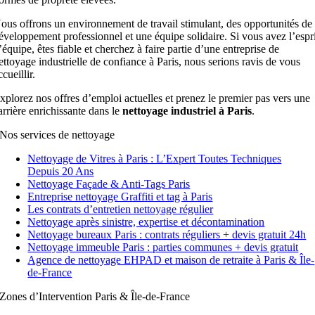
ous offrons un environnement de travail stimulant, des opportunités de
éveloppement professionnel et une équipe solidaire. Si vous avez l’espr
’équipe, êtes fiable et cherchez à faire partie d’une entreprise de
ettoyage industrielle de confiance à Paris, nous serions ravis de vous
ccueillir.
xplorez nos offres d’emploi actuelles et prenez le premier pas vers une
arrière enrichissante dans le
nettoyage industriel à Paris
.
Nos services de nettoyage
Nettoyage de Vitres à Paris : L’Expert Toutes Techniques
Depuis 20 Ans
Nettoyage Façade & Anti-Tags Paris
Entreprise nettoyage Graffiti et tag à Paris
Les contrats d’entretien nettoyage régulier
Nettoyage après sinistre, expertise et décontamination
Nettoyage bureaux Paris : contrats réguliers + devis gratuit 24h
Nettoyage immeuble Paris : parties communes + devis gratuit
Agence de nettoyage EHPAD et maison de retraite à Paris & Île-
de-France
Zones d’Intervention Paris & Île-de-France