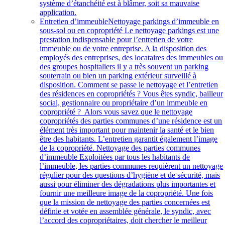
système d’étanchéité est à blâmer, soit sa mauvaise
application.
Entretien d’immeuble
Nettoyage parkings d’immeuble en
sous-sol ou en copropriété Le nettoyage parkings est une
prestation indispensable pour l’entretien de votre
immeuble ou de votre entreprise. A la disposition des
employés des entreprises, des locataires des immeubles ou
des groupes hospitaliers il y a très souvent un parking
souterrain ou bien un parking extérieur surveillé à
disposition. Comment se passe le nettoyage et l’entretien
des résidences en copropriétés ? Vous êtes syndic, bailleur
social, gestionnaire ou propriétaire d’un immeuble en
copropriété ? Alors vous savez que le nettoyage
copropriétés des parties communes d’une résidence est un
élément très important pour maintenir la santé et le bien
être des habitants. L’entretien garantit également l’image
de la copropriété. Nettoyage des parties communes
d’immeuble Exploitées par tous les habitants de
l’immeuble, les parties communes requièrent un nettoyage
régulier pour des questions d’hygiène et de sécurité, mais
aussi pour éliminer des dégradations plus importantes et
fournir une meilleure image de la copropriété. Une fois
que la mission de nettoyage des parties concernées est
définie et votée en assemblée générale, le syndic, avec
l’accord des copropriétaires, doit chercher le meilleur