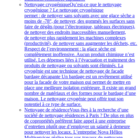
Nettoyage cryogénique
Qu’est-ce que le nettoyage
cryogénique ? Le nettoyage cryogénique
permet : de nettoyer sans solvants avec une glace sèche a
moins de -78°, de nettoyer, des gommés les surfaces sans
faire de dégâts (pour l’électronique, tableaux électriques),
de nettoyer des endroits inaccessibles manuellement,
de nettoyer plus rapidement les machines complexes
(productivité), de nettoyer sans augmenter les déchets, etc.
Respect de l’environnement : la glace sèche est
complètement inoffensive. Aucun produit chimique n’est
utilisé. Les dépenses liées à l’évacuation et traitement des
produits de nettoyage ou solvants sont éliminés. La
cryogénie est une technique de nettoyage de façade
bardage décapante Un bardage est un revêtement utilisé
pour la façade de votre maison qui permet de mettre en
place une meilleure isolation extérieure. Il existe un grand
nombre de matériaux et des formes pour le bardage d’une
maison. Le nettoyage cryogénie peut offrir tout son
potentiel à ce type de surface.
Nettoyage de résidence
Vous êtes à la recherche d’une
société de nettoyage résidences à Paris ? De plus en plus
de copropriétés préfèrent faire appel à une entreprise
d’entretien plutôt que d’employer un salarié à demeure
pour nettoyer les locaux. L’entreprise Nova Hélios
Multiservices réalise tous vos travaux de nettoyage