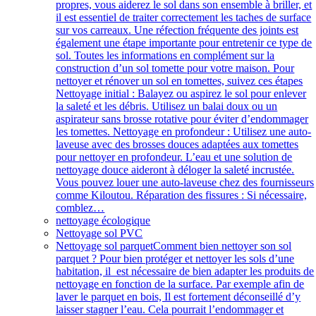
propres, vous aiderez le sol dans son ensemble à briller, et
il est essentiel de traiter correctement les taches de surface
sur vos carreaux. Une réfection fréquente des joints est
également une étape importante pour entretenir ce type de
sol. Toutes les informations en complément sur la
construction d’un sol tomette pour votre maison. Pour
nettoyer et rénover un sol en tomettes, suivez ces étapes
Nettoyage initial : Balayez ou aspirez le sol pour enlever
la saleté et les débris. Utilisez un balai doux ou un
aspirateur sans brosse rotative pour éviter d’endommager
les tomettes. Nettoyage en profondeur : Utilisez une auto-
laveuse avec des brosses douces adaptées aux tomettes
pour nettoyer en profondeur. L’eau et une solution de
nettoyage douce aideront à déloger la saleté incrustée.
Vous pouvez louer une auto-laveuse chez des fournisseurs
comme Kiloutou. Réparation des fissures : Si nécessaire,
comblez…
nettoyage écologique
Nettoyage sol PVC
Nettoyage sol parquet
Comment bien nettoyer son sol
parquet ? Pour bien protéger et nettoyer les sols d’une
habitation, il est nécessaire de bien adapter les produits de
nettoyage en fonction de la surface. Par exemple afin de
laver le parquet en bois, Il est fortement déconseillé d’y
laisser stagner l’eau. Cela pourrait l’endommager et