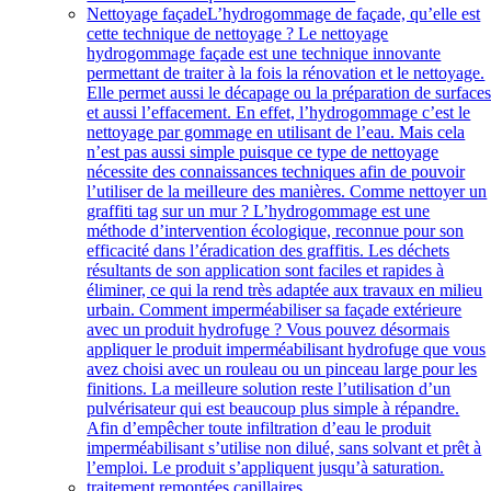
Nettoyage façade
L’hydrogommage de façade, qu’elle est
cette technique de nettoyage ? Le nettoyage
hydrogommage façade est une technique innovante
permettant de traiter à la fois la rénovation et le nettoyage.
Elle permet aussi le décapage ou la préparation de surface
et aussi l’effacement. En effet, l’hydrogommage c’est le
nettoyage par gommage en utilisant de l’eau. Mais cela
n’est pas aussi simple puisque ce type de nettoyage
nécessite des connaissances techniques afin de pouvoir
l’utiliser de la meilleure des manières. Comme nettoyer un
graffiti tag sur un mur ? L’hydrogommage est une
méthode d’intervention écologique, reconnue pour son
efficacité dans l’éradication des graffitis. Les déchets
résultants de son application sont faciles et rapides à
éliminer, ce qui la rend très adaptée aux travaux en milieu
urbain. Comment imperméabiliser sa façade extérieure
avec un produit hydrofuge ? Vous pouvez désormais
appliquer le produit imperméabilisant hydrofuge que vous
avez choisi avec un rouleau ou un pinceau large pour les
finitions. La meilleure solution reste l’utilisation d’un
pulvérisateur qui est beaucoup plus simple à répandre.
Afin d’empêcher toute infiltration d’eau le produit
imperméabilisant s’utilise non dilué, sans solvant et prêt à
l’emploi. Le produit s’appliquent jusqu’à saturation.
traitement remontées capillaires