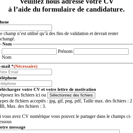
Veuillez nous adresse votre CV
à l’aide du formulaire de candidature.
hone
e champ n’est utilisé qu’à des fins de validation et devrait rester
nchangé.
Nom
Prénom
Nom
-mail *
(Nécessaire)
éléphone
élécharger votre CV et votre lettre de motivation
éposez les fichiers ici ou
Sélectionnez des fichiers
ypes de fichiers acceptés : jpg, gif, png, pdf, Taille max. des fichiers : 2
B, Max. des fichiers : 3.
i vous avez CV numérique vous pouvez le partager dans le champs ci-
essous
otre message