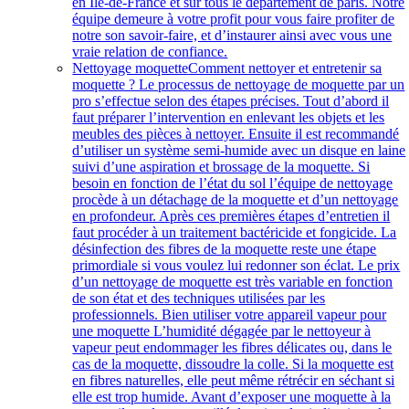
en Île-de-France et sur tous le département de paris. Notre
équipe demeure à votre profit pour vous faire profiter de
notre son savoir-faire, et d’instaurer ainsi avec vous une
vraie relation de confiance.
Nettoyage moquette
Comment nettoyer et entretenir sa
moquette ? Le processus de nettoyage de moquette par un
pro s’effectue selon des étapes précises. Tout d’abord il
faut préparer l’intervention en enlevant les objets et les
meubles des pièces à nettoyer. Ensuite il est recommandé
d’utiliser un système semi-humide avec un disque en laine
suivi d’une aspiration et brossage de la moquette. Si
besoin en fonction de l’état du sol l’équipe de nettoyage
procède à un détachage de la moquette et d’un nettoyage
en profondeur. Après ces premières étapes d’entretien il
faut procéder à un traitement bactéricide et fongicide. La
désinfection des fibres de la moquette reste une étape
primordiale si vous voulez lui redonner son éclat. Le prix
d’un nettoyage de moquette est très variable en fonction
de son état et des techniques utilisées par les
professionnels. Bien utiliser votre appareil vapeur pour
une moquette L’humidité dégagée par le nettoyeur à
vapeur peut endommager les fibres délicates ou, dans le
cas de la moquette, dissoudre la colle. Si la moquette est
en fibres naturelles, elle peut même rétrécir en séchant si
elle est trop humide. Avant d’exposer une moquette à la