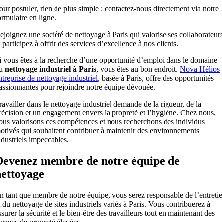
our postuler, rien de plus simple : contactez-nous directement via notre
ormulaire en ligne.
ejoignez une société de nettoyage à Paris qui valorise ses collaborateur
t participez à offrir des services d’excellence à nos clients.
i vous êtes à la recherche d’une opportunité d’emploi dans le domaine
du
nettoyage industriel à Paris
, vous êtes au bon endroit.
Nova Hélios
ntreprise de nettoyage industriel
, basée à Paris, offre des opportunités
assionnantes pour rejoindre notre équipe dévouée.
ravailler dans le nettoyage industriel demande de la rigueur, de la
récision et un engagement envers la propreté et l’hygiène. Chez nous,
ous valorisons ces compétences et nous recherchons des individus
otivés qui souhaitent contribuer à maintenir des environnements
ndustriels impeccables.
Devenez membre de notre équipe de
nettoyage
n tant que membre de notre équipe, vous serez responsable de l’entreti
t du nettoyage de sites industriels variés à Paris. Vous contribuerez à
ssurer la sécurité et le bien-être des travailleurs tout en maintenant des
ormes de propreté élevées.