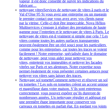
vapeur, il est donc conseillé de suivre les indications du
fabricant…
nettoyage vitres
Services de nettoyage de vitres à paris et le
Val d’Oise 95 Si vous avez une entreprise ou un magasin
le premier contact que vous avez avec vos clients passe
par la vitrine. Celle-ci doit être impeccable. Nova Hélios
Multiservices s’engage à réaliser des prestations de haute
gamme pour l’entretien et le nettoyage de vitres à Paris. L
nettoyage de vitres est-il vraiment si simple que cela ? Les
vitres comme toutes les autres surfaces transparentes
peuvent également être un réel souci pour les particuliers
comme pour les entreprises, car toutes les traces se voient
facilement ! Notre entreprise, spécialisée dans le domaine
de nettoyage, peut vous aider pour nettoyer vos
vitres, entretenir vos immeubles et nettoyer les façades
vitrées sur Paris et ses alentours. Notre expertise nous
permet également de vous présenter certaines astuces pour
nettoyer vos vitres sans laisser des traces.
Nettoyage sol tomette
Comment nettoyer et rénover un sol
en tomettes ? Les sols en tomettes créent un accent unique
et magnifique dans votre maison. S’ils sont entretenus
correctement, vous pouvez espérer qu’ils dureront de
nombreuses années. Un nettoyage régulier et adéquat est
une première étape importante pour conserver vos
carreaux en tomettes en parfait état. En gardant vos joints