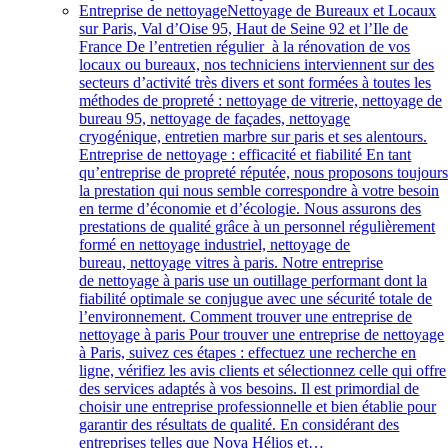
Entreprise de nettoyage
Nettoyage de Bureaux et Locaux
sur Paris, Val d’Oise 95, Haut de Seine 92 et l’Ile de
France De l’entretien régulier à la rénovation de vos
locaux ou bureaux, nos techniciens interviennent sur des
secteurs d’activité très divers et sont formées à toutes les
méthodes de propreté : nettoyage de vitrerie, nettoyage de
bureau 95, nettoyage de façades, nettoyage
cryogénique, entretien marbre sur paris et ses alentours.
Entreprise de nettoyage : efficacité et fiabilité En tant
qu’entreprise de propreté réputée, nous proposons toujour
la prestation qui nous semble correspondre à votre besoin
en terme d’économie et d’écologie. Nous assurons des
prestations de qualité grâce à un personnel régulièrement
formé en nettoyage industriel, nettoyage de
bureau, nettoyage vitres à paris. Notre entreprise
de nettoyage à paris use un outillage performant dont la
fiabilité optimale se conjugue avec une sécurité totale de
l’environnement. Comment trouver une entreprise de
nettoyage à paris Pour trouver une entreprise de nettoyage
à Paris, suivez ces étapes : effectuez une recherche en
ligne, vérifiez les avis clients et sélectionnez celle qui offre
des services adaptés à vos besoins. Il est primordial de
choisir une entreprise professionnelle et bien établie pour
garantir des résultats de qualité. En considérant des
entreprises telles que Nova Hélios et…