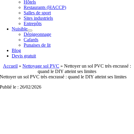
Hôtels
Restaurants (HACCP)
Salles de sport
Sites industriels
Entrepôts
Nuisible
Dépigeonnage
Cafards
Punaises de lit
Blog
Devis gratuit
Accueil
»
Nettoyage sol PVC
»
Nettoyer un sol PVC très encrassé :
quand le DIY atteint ses limites
Nettoyer un sol PVC très encrassé : quand le DIY atteint ses limites
Publié le : 26/02/2026