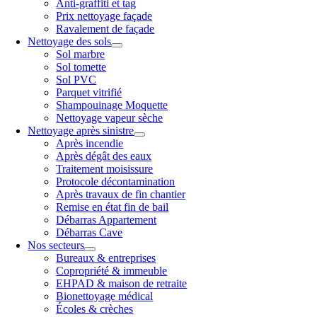
Anti-graffiti et tag
Prix nettoyage façade
Ravalement de façade
Nettoyage des sols
Sol marbre
Sol tomette
Sol PVC
Parquet vitrifié
Shampouinage Moquette
Nettoyage vapeur sèche
Nettoyage après sinistre
Après incendie
Après dégât des eaux
Traitement moisissure
Protocole décontamination
Après travaux de fin chantier
Remise en état fin de bail
Débarras Appartement
Débarras Cave
Nos secteurs
Bureaux & entreprises
Copropriété & immeuble
EHPAD & maison de retraite
Bionettoyage médical
Écoles & crèches