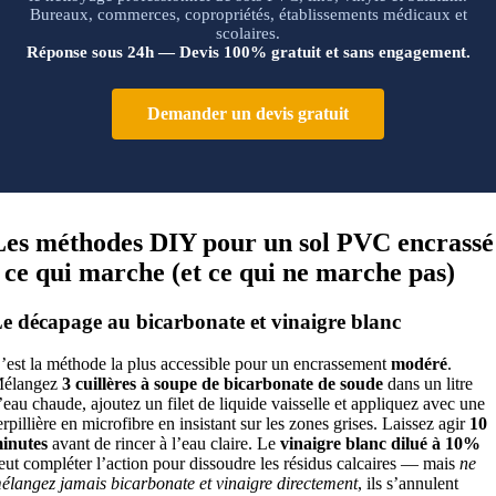
Bureaux, commerces, copropriétés, établissements médicaux et
scolaires.
Réponse sous 24h — Devis 100% gratuit et sans engagement.
Demander un devis gratuit
Les méthodes DIY pour un sol PVC encrassé
: ce qui marche (et ce qui ne marche pas)
e décapage au bicarbonate et vinaigre blanc
’est la méthode la plus accessible pour un encrassement
modéré
.
élangez
3 cuillères à soupe de bicarbonate de soude
dans un litre
’eau chaude, ajoutez un filet de liquide vaisselle et appliquez avec une
erpillière en microfibre en insistant sur les zones grises. Laissez agir
10
inutes
avant de rincer à l’eau claire. Le
vinaigre blanc dilué à 10%
eut compléter l’action pour dissoudre les résidus calcaires — mais
ne
élangez jamais bicarbonate et vinaigre directement
, ils s’annulent