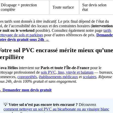
Décapage + protection
Sur devis selon
Toute surface
complète
état
es tarifs sont donnés à
titre indicatif
. Le prix final dépend de l’état du
ol, de l’accessibilité des locaux et des contraintes horaires (
intervention
e nuit ou le weekend
possible). Consultez également notre page
tarifs
ettoyage de sols et parkings
pour d’autres références de prix.
Demande
otre devis gratuit sous 24h →
Votre sol PVC encrassé mérite mieux qu’un
erpillière
ova Hélios
intervient sur
Paris et toute l’Île-de-France
pour le
ettoyage professionnel de
sols PVC, lino, vinyle et balatum
— bureaux
ommerces,
copropriétés
,
établissements médicaux
et
scolaires
.
Réponse
ous 24h, devis 100% gratuit et sans engagement.
 Demander mon devis gratuit
💡
Votre sol n’est pas encore très encrassé ?
Découvrez
comment nettoyer un sol PVC au bicarbonate ou au vinaigre blanc