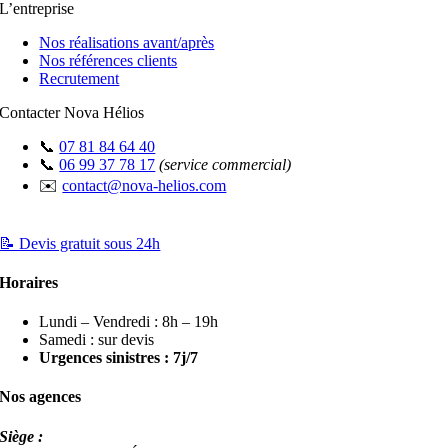
L’entreprise
Nos réalisations avant/après
Nos références clients
Recrutement
Contacter Nova Hélios
📞
07 81 84 64 40
📞
06 99 37 78 17
(service commercial)
✉️
contact@nova-helios.com
📝 Devis gratuit sous 24h
Horaires
Lundi – Vendredi : 8h – 19h
Samedi : sur devis
Urgences sinistres : 7j/7
Nos agences
Siège :