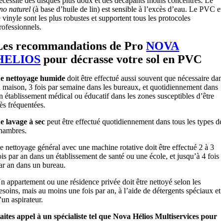
écessite des disques plus doux et des décapants moins concentrés. Le
ino naturel
(à base d’huile de lin) est sensible à l’excès d’eau. Le PVC e
e vinyle sont les plus robustes et supportent tous les protocoles
rofessionnels.
Les recommandations de Pro
NOVA
HELIOS
pour décrasse votre sol en PVC
e nettoyage humide
doit être effectué aussi souvent que nécessaire da
a maison, 3 fois par semaine dans les bureaux, et quotidiennement dans
n établissement médical ou éducatif dans les zones susceptibles d’être
rès fréquentées.
e lavage à sec
peut être effectué quotidiennement dans tous les types d
hambres.
e nettoyage général avec une machine rotative doit être effectué 2 à 3
ois par an dans un établissement de santé ou une école, et jusqu’à 4 fois
ar an dans un bureau.
n appartement ou une résidence privée doit être nettoyé selon les
esoins, mais au moins une fois par an, à l’aide de détergents spéciaux et
’un aspirateur.
aites appel à un spécialiste tel que Nova Hélios Multiservices pour