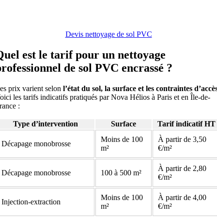
Devis nettoyage de sol PVC
Quel est le tarif pour un nettoyage
professionnel de sol PVC encrassé ?
es prix varient selon
l’état du sol, la surface et les contraintes d’accè
oici les tarifs indicatifs pratiqués par Nova Hélios à Paris et en Île-de-
rance :
Type d’intervention
Surface
Tarif indicatif HT
Moins de 100
À partir de 3,50
Décapage monobrosse
m²
€/m²
À partir de 2,80
Décapage monobrosse
100 à 500 m²
€/m²
Moins de 100
À partir de 4,00
Injection-extraction
m²
€/m²