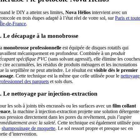
uand le DIY a atteint ses limites,
Nova Hélios
intervient avec un
rotocole en trois étapes adapté à l’état réel de votre sol, sur
Paris et tout
’Île-de-France
.
. Le décapage à la monobrosse
La
monobrosse professionnelle
est équipée de disques rotatifs qui
ravaillent mécaniquement en profondeur. Combinée à un
produit
écapant spécifique PVC
(sans solvant agressif), elle élimine les couche
e cire accumulées, les résidus de produits ménagers et les incrustations
ue la serpillière ne peut atteindre. Le résultat est
visible dès le premier
assage
. Cette technique est la même que celle utilisée pour le
nettoyage
rofessionnel des parquets
et sols durs.
. Le nettoyage par injection-extraction
our les sols à joints très encrassés ou les surfaces avec un
film collant
enace
, la machine à injection-extraction projette une solution détergente
ous pression directement dans les pores du revêtement, puis
l’aspire
mmédiatement avec la saleté
. Cette technique est également utilisée pou
e
shampouinage de moquette
. Le sol ressort propre et presque sec en
ortie d’intervention.