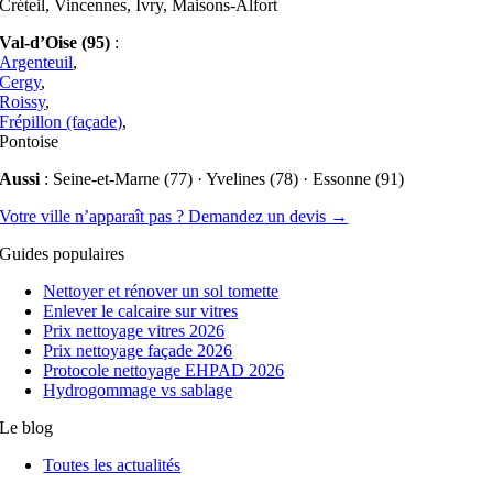
Créteil, Vincennes, Ivry, Maisons-Alfort
Val-d’Oise (95)
:
Argenteuil
,
Cergy
,
Roissy
,
Frépillon (façade)
,
Pontoise
Aussi
: Seine-et-Marne (77) · Yvelines (78) · Essonne (91)
Votre ville n’apparaît pas ? Demandez un devis →
Guides populaires
Nettoyer et rénover un sol tomette
Enlever le calcaire sur vitres
Prix nettoyage vitres 2026
Prix nettoyage façade 2026
Protocole nettoyage EHPAD 2026
Hydrogommage vs sablage
Le blog
Toutes les actualités