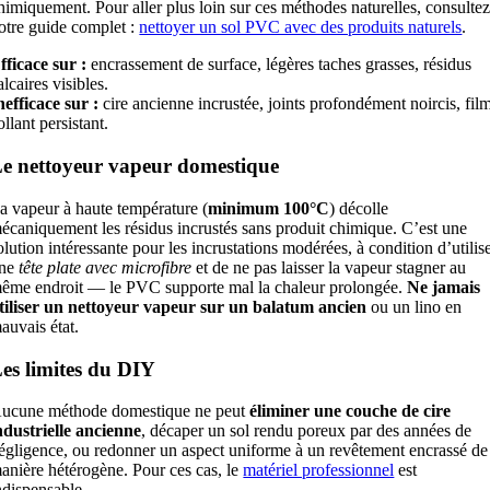
himiquement. Pour aller plus loin sur ces méthodes naturelles, consulte
otre guide complet :
nettoyer un sol PVC avec des produits naturels
.
fficace sur :
encrassement de surface, légères taches grasses, résidus
alcaires visibles.
nefficace sur :
cire ancienne incrustée, joints profondément noircis, fil
ollant persistant.
e nettoyeur vapeur domestique
a vapeur à haute température (
minimum 100°C
) décolle
écaniquement les résidus incrustés sans produit chimique. C’est une
olution intéressante pour les incrustations modérées, à condition d’utilis
ne
tête plate avec microfibre
et de ne pas laisser la vapeur stagner au
ême endroit — le PVC supporte mal la chaleur prolongée.
Ne jamais
tiliser un nettoyeur vapeur sur un balatum ancien
ou un lino en
auvais état.
es limites du DIY
ucune méthode domestique ne peut
éliminer une couche de cire
ndustrielle ancienne
, décaper un sol rendu poreux par des années de
égligence, ou redonner un aspect uniforme à un revêtement encrassé de
anière hétérogène. Pour ces cas, le
matériel professionnel
est
ndispensable.