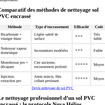
Comparatif des méthodes de nettoyage sol
PVC encrassé
Méthode
Type d’encrassement
Efficacité
Coût
Bicarbonate +
Légère saleté de
Très
⭐⭐⭐
vinaigre blanc
surface
faible
Nettoyeur vapeur
⭐⭐⭐
Incrustations modérées
Faible
domestique
Monobrosse pro +
Cire ancienne,
⭐⭐⭐⭐⭐
Moyen
décapant
encrassement profond
Injection-
Joints noircis, film
⭐⭐⭐⭐⭐
Moyen
extraction pro
collant persistant
Devis nettoyage de sol PVC
Le nettoyage professionnel d’un sol PVC
encrassé : le protocole Nova Hélios