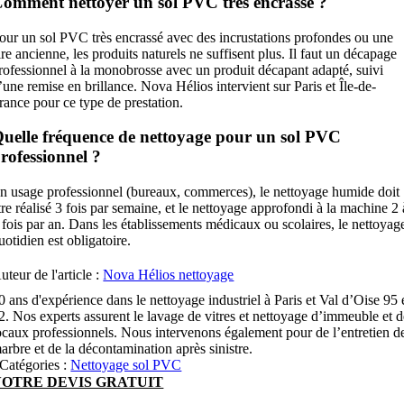
omment nettoyer un sol PVC très encrassé ?
our un sol PVC très encrassé avec des incrustations profondes ou une
ire ancienne, les produits naturels ne suffisent plus. Il faut un décapage
rofessionnel à la monobrosse avec un produit décapant adapté, suivi
’une remise en brillance. Nova Hélios intervient sur Paris et Île-de-
rance pour ce type de prestation.
uelle fréquence de nettoyage pour un sol PVC
rofessionnel ?
n usage professionnel (bureaux, commerces), le nettoyage humide doit
tre réalisé 3 fois par semaine, et le nettoyage approfondi à la machine 2 
 fois par an. Dans les établissements médicaux ou scolaires, le nettoyag
uotidien est obligatoire.
uteur de l'article :
Nova Hélios nettoyage
0 ans d'expérience dans le nettoyage industriel à Paris et Val d’Oise 95 
2. Nos experts assurent le lavage de vitres et nettoyage d’immeuble et 
ocaux professionnels. Nous intervenons également pour de l’entretien d
arbre et de la décontamination après sinistre.
Catégories :
Nettoyage sol PVC
VOTRE DEVIS GRATUIT