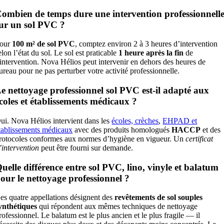
ombien de temps dure une intervention professionnell
ur un sol PVC ?
our
100 m² de sol PVC
, comptez environ 2 à 3 heures d’intervention
elon l’état du sol. Le sol est praticable
1 heure après la fin
de
’intervention. Nova Hélios peut intervenir en dehors des heures de
ureau pour ne pas perturber votre activité professionnelle.
e nettoyage professionnel sol PVC est-il adapté aux
coles et établissements médicaux ?
ui. Nova Hélios intervient dans les
écoles, crèches
,
EHPAD et
tablissements médicaux
avec des produits homologués
HACCP
et des
rotocoles conformes aux normes d’hygiène en vigueur. Un
certificat
’intervention
peut être fourni sur demande.
uelle différence entre sol PVC, lino, vinyle et balatum
our le nettoyage professionnel ?
es quatre appellations désignent des
revêtements de sol souples
ynthétiques
qui répondent aux mêmes techniques de nettoyage
rofessionnel. Le balatum est le plus ancien et le plus fragile — il