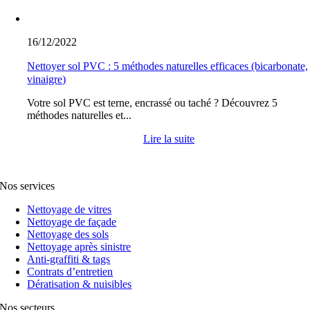
16/12/2022
Nettoyer sol PVC : 5 méthodes naturelles efficaces (bicarbonate,
vinaigre)
Votre sol PVC est terne, encrassé ou taché ? Découvrez 5
méthodes naturelles et...
Lire la suite
Nos services
Nettoyage de vitres
Nettoyage de façade
Nettoyage des sols
Nettoyage après sinistre
Anti-graffiti & tags
Contrats d’entretien
Dératisation & nuisibles
Nos secteurs