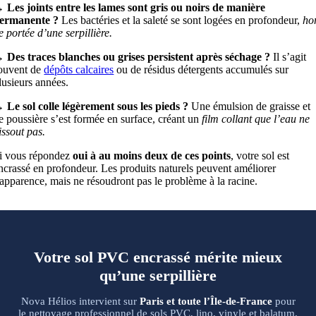
 Les joints entre les lames sont gris ou noirs de manière
ermanente ?
Les bactéries et la saleté se sont logées en profondeur,
ho
e portée d’une serpillière.
 Des traces blanches ou grises persistent après séchage ?
Il s’agit
ouvent de
dépôts calcaires
ou de résidus détergents accumulés sur
lusieurs années.
 Le sol colle légèrement sous les pieds ?
Une émulsion de graisse et
e poussière s’est formée en surface, créant un
film collant que l’eau ne
issout pas.
i vous répondez
oui à au moins deux de ces points
, votre sol est
ncrassé en profondeur. Les produits naturels peuvent améliorer
’apparence, mais ne résoudront pas le problème à la racine.
Votre sol PVC encrassé mérite mieux
qu’une serpillière
Nova Hélios intervient sur
Paris et toute l’Île-de-France
pour
le nettoyage professionnel de sols PVC, lino, vinyle et balatum.