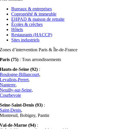
Bureaux & entreprises
Copropriété & immeuble
EHPAD & maison de retraite
Écoles & crèches
Hôtels
Restaurants (HACCP)
Sites industriels
Zones d’intervention Paris & Île-de-France
Paris (75)
: Tous arrondissements
Hauts-de-Seine (92)
:
Boulogne-Billancourt
,
Levallois-Perret
,
Nanterre
,
Neuilly-sur-Seine
,
Courbevoie
Seine-Saint-Denis (93)
:
Saint-Denis
,
Montreuil, Bobigny, Pantin
Val-de-Marne (94)
: