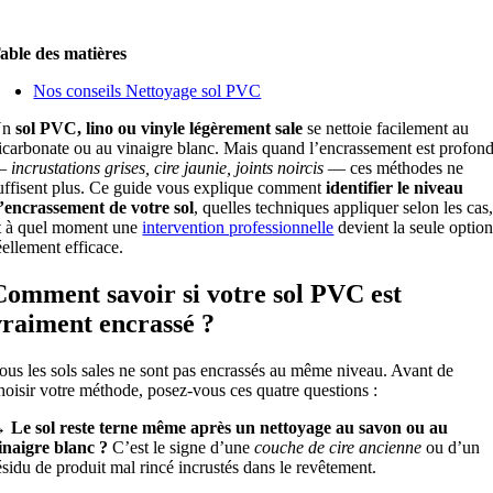
able des matières
Nos conseils Nettoyage sol PVC
Un
sol PVC, lino ou vinyle légèrement sale
se nettoie facilement au
icarbonate ou au vinaigre blanc. Mais quand l’encrassement est profon
—
incrustations grises, cire jaunie, joints noircis
— ces méthodes ne
uffisent plus. Ce guide vous explique comment
identifier le niveau
’encrassement de votre sol
, quelles techniques appliquer selon les cas
t à quel moment une
intervention professionnelle
devient la seule optio
éellement efficace.
Comment savoir si votre sol PVC est
vraiment encrassé ?
ous les sols sales ne sont pas encrassés au même niveau. Avant de
hoisir votre méthode, posez-vous ces quatre questions :
 Le sol reste terne même après un nettoyage au savon ou au
inaigre blanc ?
C’est le signe d’une
couche de cire ancienne
ou d’un
ésidu de produit mal rincé incrustés dans le revêtement.