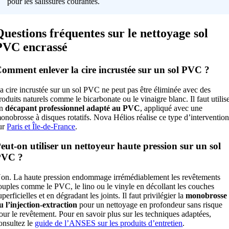
pour les salissures courantes.
Questions fréquentes sur le nettoyage sol
PVC encrassé
omment enlever la cire incrustée sur un sol PVC ?
a cire incrustée sur un sol PVC ne peut pas être éliminée avec des
roduits naturels comme le bicarbonate ou le vinaigre blanc. Il faut utilis
un
décapant professionnel adapté au PVC
, appliqué avec une
onobrosse à disques rotatifs. Nova Hélios réalise ce type d’interventio
ur
Paris et Île-de-France
.
eut-on utiliser un nettoyeur haute pression sur un sol
PVC ?
on. La haute pression endommage irrémédiablement les revêtements
ouples comme le PVC, le lino ou le vinyle en décollant les couches
uperficielles et en dégradant les joints. Il faut privilégier la
monobrosse
u l’injection-extraction
pour un nettoyage en profondeur sans risque
our le revêtement. Pour en savoir plus sur les techniques adaptées,
onsultez le
guide de l’ANSES sur les produits d’entretien
.