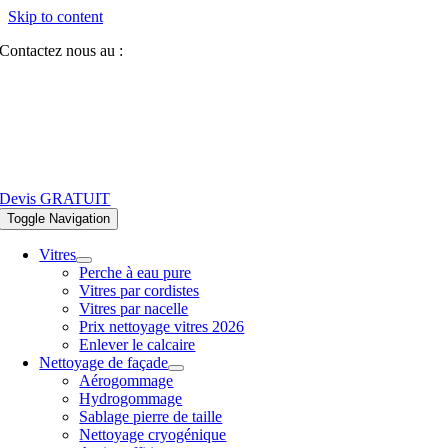
Skip to content
Contactez nous au :
07 81 84 64 40
Devis GRATUIT
Toggle Navigation
Vitres
Perche à eau pure
Vitres par cordistes
Vitres par nacelle
Prix nettoyage vitres 2026
Enlever le calcaire
Nettoyage de façade
Aérogommage
Hydrogommage
Sablage pierre de taille
Nettoyage cryogénique