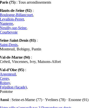
Paris (75)
: Tous arrondissements
Hauts-de-Seine (92)
:
Boulogne-Billancourt
,
Levallois-Perret
,
Nanterre
,
Neuilly-sur-Seine
,
Courbevoie
Seine-Saint-Denis (93)
:
Saint-Denis
,
Montreuil, Bobigny, Pantin
Val-de-Marne (94)
:
Créteil, Vincennes, Ivry, Maisons-Alfort
Val-d’Oise (95)
:
Argenteuil
,
Cergy
,
Roissy
,
Frépillon (façade)
,
Pontoise
Aussi
: Seine-et-Marne (77) · Yvelines (78) · Essonne (91)
Votre ville n’apparaît pas ? Demandez un devis →