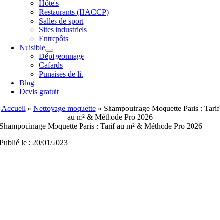
Hôtels
Restaurants (HACCP)
Salles de sport
Sites industriels
Entrepôts
Nuisible
Dépigeonnage
Cafards
Punaises de lit
Blog
Devis gratuit
Accueil
»
Nettoyage moquette
»
Shampouinage Moquette Paris : Tarif
au m² & Méthode Pro 2026
Shampouinage Moquette Paris : Tarif au m² & Méthode Pro 2026
Publié le : 20/01/2023