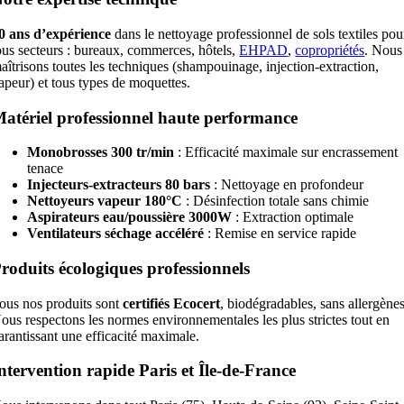
0 ans d’expérience
dans le nettoyage professionnel de sols textiles pou
ous secteurs : bureaux, commerces, hôtels,
EHPAD
,
copropriétés
. Nous
aîtrisons toutes les techniques (shampouinage, injection-extraction,
apeur) et tous types de moquettes.
atériel professionnel haute performance
Monobrosses 300 tr/min
: Efficacité maximale sur encrassement
tenace
Injecteurs-extracteurs 80 bars
: Nettoyage en profondeur
Nettoyeurs vapeur 180°C
: Désinfection totale sans chimie
Aspirateurs eau/poussière 3000W
: Extraction optimale
Ventilateurs séchage accéléré
: Remise en service rapide
roduits écologiques professionnels
ous nos produits sont
certifiés Ecocert
, biodégradables, sans allergènes
ous respectons les normes environnementales les plus strictes tout en
arantissant une efficacité maximale.
ntervention rapide Paris et Île-de-France