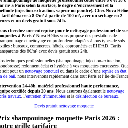
e shampouinage de moquette professionnel coûte entre 8 € et 18 €
ar m² à Paris selon la surface, le degré d’encrassement et la
éthode (injection-extraction, vapeur ou poudre). Chez Nova Hélio
e tarif démarre à 8 €/m² à partir de 100 m², avec un séchage en 2
eures et un devis gratuit sous 24 h.
ous cherchez une entreprise pour le nettoyage professionnel de vo
oquettes à Paris ?
Nova Hélios vous propose des prestations de
hampouinage et nettoyage en profondeur adaptées à tous types de sols
extiles : bureaux, commerces, hôtels, copropriétés et EHPAD. Tarifs
ransparents dès 8€/m² avec devis gratuit sous 24h.
os techniques professionnelles (shampouinage, injection-extraction,
onobrosse) redonnent éclat et hygiène à vos moquettes encrassées. Qu
e soit pour un
nettoyage ponctuel
ou dans le cadre d’une
remise en état
in de bail
, nous intervenons rapidement dans tout Paris et l’Île-de-Franc
ntervention 24-48h, matériel professionnel haute performance,
quipe certifiée depuis 20 ans.
Nous assurons également le
nettoyage
près travaux
, l’
entretien d’immeubles
et la
désinfection de bureaux
.
Devis gratuit nettoyage moquette
Prix shampouinage moquette Paris 2026 :
otre grille tarifaire