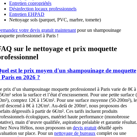
Entretien copropriétés
Désinfection locaux professionnels
Entretien EHPAD
Nettoyage sols (parquet, PVC, marbre, tomette)
emandez votre devis gratuit maintenant
pour un shampouinage
oquette professionnel à Paris !
FAQ sur le nettoyage et prix moquette
professionnel
uel est le prix moyen d'un shampouinage de moquette
 Paris en 2026 ?
e prix d’un shampouinage moquette professionnel à Paris varie de 8€ à
5€/m² selon la surface et l’état d’encrassement. Pour une petite surface 
0m²), comptez 12€ à 15€/m². Pour une surface moyenne (50-200m²), l
arif descend à 8€ à 12€/m². Au-delà de 200m², nous proposons des
orfaits dégressifs à partir de 6€/m². Ces tarifs incluent produits
rofessionnels écologiques, matériel haute performance (monobrosse
otative), main d’œuvre qualifiée, aspiration préalable et garantie résultat
hez Nova Hélios, nous proposons un
devis gratuit
détaillé après
valuation sur place. Pour un
nettoyage de bureaux
complet ou une