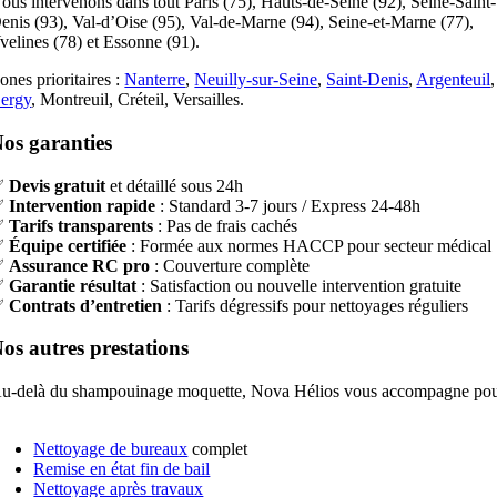
ous intervenons dans tout Paris (75), Hauts-de-Seine (92), Seine-Saint-
enis (93), Val-d’Oise (95), Val-de-Marne (94), Seine-et-Marne (77),
velines (78) et Essonne (91).
ones prioritaires :
Nanterre
,
Neuilly-sur-Seine
,
Saint-Denis
,
Argenteuil
,
ergy
, Montreuil, Créteil, Versailles.
os garanties
✅
Devis gratuit
et détaillé sous 24h
✅
Intervention rapide
: Standard 3-7 jours / Express 24-48h
✅
Tarifs transparents
: Pas de frais cachés
✅
Équipe certifiée
: Formée aux normes HACCP pour secteur médical
✅
Assurance RC pro
: Couverture complète
✅
Garantie résultat
: Satisfaction ou nouvelle intervention gratuite
✅
Contrats d’entretien
: Tarifs dégressifs pour nettoyages réguliers
os autres prestations
u-delà du shampouinage moquette, Nova Hélios vous accompagne po
Nettoyage de bureaux
complet
Remise en état fin de bail
Nettoyage après travaux