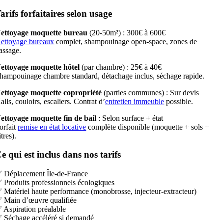
arifs forfaitaires selon usage
ettoyage moquette bureau
(20-50m²) : 300€ à 600€
ettoyage bureaux
complet, shampouinage open-space, zones de
assage.
ettoyage moquette hôtel
(par chambre) : 25€ à 40€
hampouinage chambre standard, détachage inclus, séchage rapide.
ettoyage moquette copropriété
(parties communes) : Sur devis
alls, couloirs, escaliers. Contrat d’
entretien immeuble
possible.
ettoyage moquette fin de bail
: Selon surface + état
orfait
remise en état locative
complète disponible (moquette + sols +
itres).
e qui est inclus dans nos tarifs
 Déplacement Île-de-France
 Produits professionnels écologiques
 Matériel haute performance (monobrosse, injecteur-extracteur)
 Main d’œuvre qualifiée
 Aspiration préalable
 Séchage accéléré si demandé