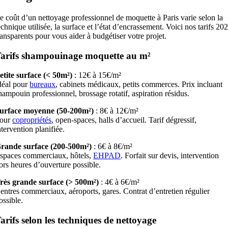
e coût d’un nettoyage professionnel de moquette à Paris varie selon la
echnique utilisée, la surface et l’état d’encrassement. Voici nos tarifs 20
ransparents pour vous aider à budgétiser votre projet.
arifs shampouinage moquette au m²
etite surface (< 50m²)
: 12€ à 15€/m²
déal pour
bureaux
, cabinets médicaux, petits commerces. Prix incluant
hampouin professionnel, brossage rotatif, aspiration résidus.
urface moyenne (50-200m²)
: 8€ à 12€/m²
our
copropriétés
, open-spaces, halls d’accueil. Tarif dégressif,
ntervention planifiée.
rande surface (200-500m²)
: 6€ à 8€/m²
spaces commerciaux, hôtels,
EHPAD
. Forfait sur devis, intervention
ors heures d’ouverture possible.
rès grande surface (> 500m²)
: 4€ à 6€/m²
entres commerciaux, aéroports, gares. Contrat d’entretien régulier
ossible.
arifs selon les techniques de nettoyage