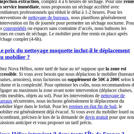
injection-extraction
, comptez 4 à 6 heures de séchage. Pour une
remi
n service immédiate
, nous proposons un séchage accéléré avec
entilateurs professionnels qui réduit le délai à 1-2 heures. Pour les
nterventions de
nettoyage de bureaux
, nous planifions généralement
’intervention en fin de journée pour permettre un séchage nocturne. Pou
es
copropriétés
ou espaces sans contrainte d’accès, nous balisons les
ones en cours de séchage. Le mobilier peut être remis en place après
échage complet (4-6h).
e prix du nettoyage moquette inclut-il le déplacement
u mobilier ?
hez Nova Hélios, notre tarif de base au m² suppose que
la zone est
ccessible
. Si vous avez besoin que nous déplacions le mobilier (bureau
haises, armoires), nous facturons un
supplément de 50€ à 200€
selon l
olume et la complexité. Pour optimiser les coûts, nous recommandons 
égager au maximum la zone avant notre intervention (déplacer chaises,
etits meubles, objets au sol). Pour les interventions de
nettoyage de
ureaux
récurrentes, nous incluons généralement le déplacement du
obilier léger dans le forfait. Pour les
remises en état fin de bail
, le
obilier est généralement déjà évacué. Si vous avez du mobilier lourd o
ncombrant, précisez-le lors de la demande de
devis gratuit
pour que no
uissions anticiper et vous proposer un tarif précis.