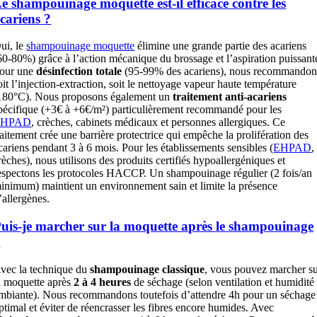
e shampouinage moquette est-il efficace contre les
cariens ?
ui, le
shampouinage moquette
élimine une grande partie des acariens
60-80%) grâce à l’action mécanique du brossage et l’aspiration puissant
our une
désinfection totale
(95-99% des acariens), nous recommandon
oit l’injection-extraction, soit le nettoyage vapeur haute température
180°C). Nous proposons également un
traitement anti-acariens
pécifique (+3€ à +6€/m²) particulièrement recommandé pour les
EHPAD
, crèches, cabinets médicaux et personnes allergiques. Ce
raitement crée une barrière protectrice qui empêche la prolifération des
cariens pendant 3 à 6 mois. Pour les établissements sensibles (
EHPAD
,
rèches), nous utilisons des produits certifiés hypoallergéniques et
espectons les protocoles HACCP. Un shampouinage régulier (2 fois/an
inimum) maintient un environnement sain et limite la présence
’allergènes.
uis-je marcher sur la moquette après le shampouinage
?
vec la technique du
shampouinage classique
, vous pouvez marcher s
a moquette après
2 à 4 heures
de séchage (selon ventilation et humidité
mbiante). Nous recommandons toutefois d’attendre 4h pour un séchage
ptimal et éviter de réencrasser les fibres encore humides. Avec