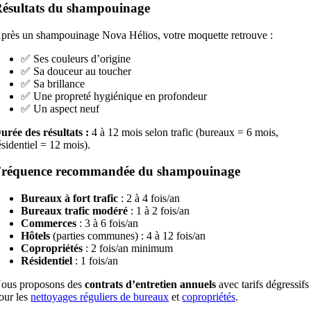
ésultats du shampouinage
près un shampouinage Nova Hélios, votre moquette retrouve :
✅ Ses couleurs d’origine
✅ Sa douceur au toucher
✅ Sa brillance
✅ Une propreté hygiénique en profondeur
✅ Un aspect neuf
urée des résultats :
4 à 12 mois selon trafic (bureaux = 6 mois,
ésidentiel = 12 mois).
Fréquence recommandée du shampouinage
Bureaux à fort trafic
: 2 à 4 fois/an
Bureaux trafic modéré
: 1 à 2 fois/an
Commerces
: 3 à 6 fois/an
Hôtels
(parties communes) : 4 à 12 fois/an
Copropriétés
: 2 fois/an minimum
Résidentiel
: 1 fois/an
ous proposons des
contrats d’entretien annuels
avec tarifs dégressifs
our les
nettoyages réguliers de bureaux
et
copropriétés
.