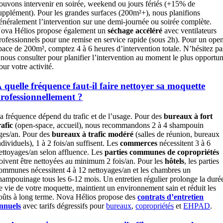
ouvons intervenir en soirée, weekend ou jours fériés (+15% de
upplément). Pour les grandes surfaces (200m²+), nous planifions
énéralement l’intervention sur une demi-journée ou soirée complète.
ova Hélios propose également un
séchage accéléré
avec ventilateurs
rofessionnels pour une remise en service rapide (sous 2h). Pour un ope
pace de 200m², comptez 4 à 6 heures d’intervention totale. N’hésitez pa
 nous consulter pour planifier l’intervention au moment le plus opportu
our votre activité.
 quelle fréquence faut-il faire nettoyer sa moquette
rofessionnellement ?
a fréquence dépend du trafic et de l’usage. Pour des
bureaux à fort
rafic
(open-space, accueil), nous recommandons 2 à 4 shampouin
ges/an. Pour des
bureaux à trafic modéré
(salles de réunion, bureaux
ndividuels), 1 à 2 fois/an suffisent. Les
commerces
nécessitent 3 à 6
ettoyages/an selon affluence. Les
parties communes de copropriétés
oivent être nettoyées au minimum 2 fois/an. Pour les
hôtels
, les parties
ommunes nécessitent 4 à 12 nettoyages/an et les chambres un
hampouinage tous les 6-12 mois. Un entretien régulier prolonge la duré
e vie de votre moquette, maintient un environnement sain et réduit les
oûts à long terme. Nova Hélios propose des
contrats d’entretien
nnuels
avec tarifs dégressifs pour
bureaux
,
copropriétés
et
EHPAD
.