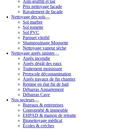
Anti-graffiti et tag
Prix nettoyage façade
Ravalement de façade
Nettoyage des sols
Sol marbre
Sol tomette
Sol PVC
Parquet vitrifié
Shampouinage Moquette
Nettoyage vapeur sèche
Nettoyage après sinistre
Après incendie
Après dégât des eaux
Traitement moisissure
Protocole décontamination
Après travaux de fin chantier
Remise en état fin de bail
Débarras Appartement
Débarras Cave
Nos secteurs
Bureaux & entreprises
Copropriété & immeuble
EHPAD & maison de retraite
Bionettoyage médical
Écoles & crèches