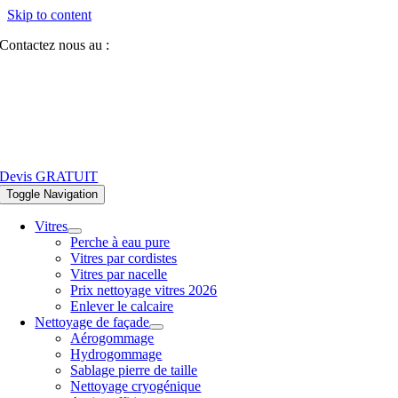
Skip to content
Contactez nous au :
07 81 84 64 40
Devis GRATUIT
Toggle Navigation
Vitres
Perche à eau pure
Vitres par cordistes
Vitres par nacelle
Prix nettoyage vitres 2026
Enlever le calcaire
Nettoyage de façade
Aérogommage
Hydrogommage
Sablage pierre de taille
Nettoyage cryogénique