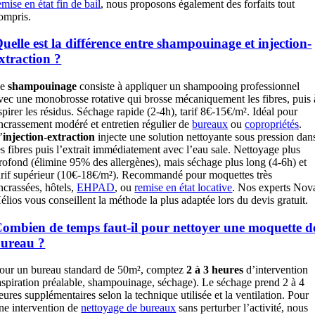
emise en état fin de bail
, nous proposons également des forfaits tout
ompris.
uelle est la différence entre shampouinage et injection-
xtraction ?
Le
shampouinage
consiste à appliquer un shampooing professionnel
vec une monobrosse rotative qui brosse mécaniquement les fibres, puis 
spirer les résidus. Séchage rapide (2-4h), tarif 8€-15€/m². Idéal pour
ncrassement modéré et entretien régulier de
bureaux
ou
copropriétés
.
’
injection-extraction
injecte une solution nettoyante sous pression dan
es fibres puis l’extrait immédiatement avec l’eau sale. Nettoyage plus
rofond (élimine 95% des allergènes), mais séchage plus long (4-6h) et
arif supérieur (10€-18€/m²). Recommandé pour moquettes très
ncrassées, hôtels,
EHPAD
, ou
remise en état locative
. Nos experts Nov
élios vous conseillent la méthode la plus adaptée lors du devis gratuit.
ombien de temps faut-il pour nettoyer une moquette d
ureau ?
our un bureau standard de 50m², comptez
2 à 3 heures
d’intervention
aspiration préalable, shampouinage, séchage). Le séchage prend 2 à 4
eures supplémentaires selon la technique utilisée et la ventilation. Pour
ne intervention de
nettoyage de bureaux
sans perturber l’activité, nous