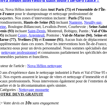
ova Hélios intervient-il dans toute l'Île-de-France ?
ui, Nova Hélios intervient dans
tout Paris (75) et l’ensemble de l’Île-
e-France
pour le shampouinage et nettoyage professionnel de
oquettes. Nos zones d’intervention incluent :
Paris (75)
tous
rrondissements,
Hauts-de-Seine (92)
incluant
Nanterre
,
Neuilly-sur-
eine
, Boulogne-Billancourt, Levallois-Perret, Courbevoie ;
Seine-Saint
enis (93)
incluant
Saint-Denis
, Montreuil, Bobigny, Pantin ;
Val-d’Ois
95)
incluant
Cergy
,
Argenteuil
, Pontoise ;
Val-de-Marne (94)
,
Seine-et
arne (77)
,
Yvelines (78)
et
Essonne (91)
. Aucun frais de déplacement
upplémentaire dans ces zones. Pour les interventions hors Île-de-France
ontactez-nous pour un devis personnalisé. Nous sommes spécialisés da
e
nettoyage professionnel
et connaissons parfaitement les spécificités de
mmeubles parisiens et franciliens.
uteur de l'article :
Nova Hélios nettoyage
0 ans d'expérience dans le nettoyage industriel à Paris et Val d’Oise 95 
2. Nos experts assurent le lavage de vitres et nettoyage d’immeuble et 
ocaux professionnels. Nous intervenons également pour de l’entretien d
arbre et de la décontamination après sinistre.
Catégories :
Nettoyage moquette
VOTRE DEVIS GRATUIT
10s
 Votre devis en
sans engagement