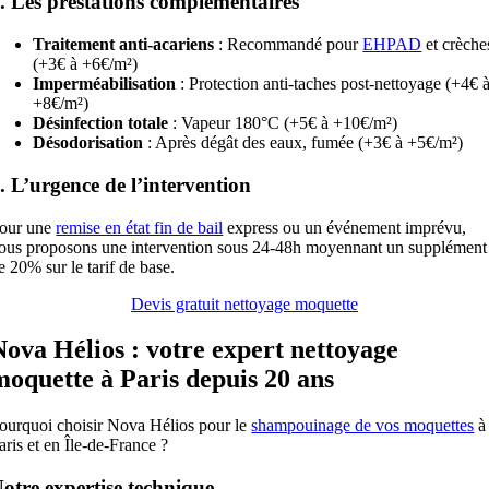
. Les prestations complémentaires
Traitement anti-acariens
: Recommandé pour
EHPAD
et crèche
(+3€ à +6€/m²)
Imperméabilisation
: Protection anti-taches post-nettoyage (+4€ 
+8€/m²)
Désinfection totale
: Vapeur 180°C (+5€ à +10€/m²)
Désodorisation
: Après dégât des eaux, fumée (+3€ à +5€/m²)
. L’urgence de l’intervention
our une
remise en état fin de bail
express ou un événement imprévu,
ous proposons une intervention sous 24-48h moyennant un supplément
e 20% sur le tarif de base.
Devis gratuit nettoyage moquette
Nova Hélios : votre expert nettoyage
moquette à Paris depuis 20 ans
ourquoi choisir Nova Hélios pour le
shampouinage de vos moquettes
à
aris et en Île-de-France ?
otre expertise technique