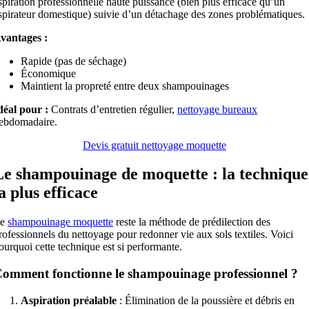
spiration professionnelle haute puissance (bien plus efficace qu’un
spirateur domestique) suivie d’un détachage des zones problématiques.
vantages :
Rapide (pas de séchage)
Économique
Maintient la propreté entre deux shampouinages
déal pour :
Contrats d’entretien régulier,
nettoyage bureaux
ebdomadaire.
Devis gratuit nettoyage moquette
Le shampouinage de moquette : la technique
a plus efficace
Le
shampouinage moquette
reste la méthode de prédilection des
rofessionnels du nettoyage pour redonner vie aux sols textiles. Voici
ourquoi cette technique est si performante.
omment fonctionne le shampouinage professionnel ?
Aspiration préalable
: Élimination de la poussière et débris en