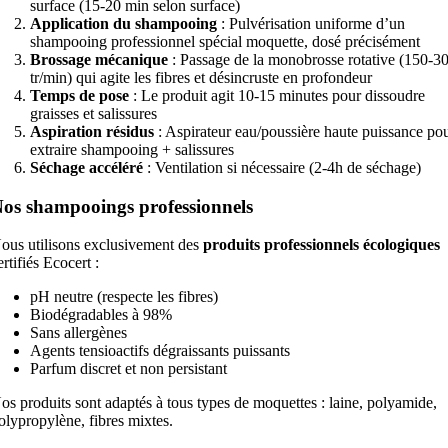
surface (15-20 min selon surface)
Application du shampooing
: Pulvérisation uniforme d’un
shampooing professionnel spécial moquette, dosé précisément
Brossage mécanique
: Passage de la monobrosse rotative (150-3
tr/min) qui agite les fibres et désincruste en profondeur
Temps de pose
: Le produit agit 10-15 minutes pour dissoudre
graisses et salissures
Aspiration résidus
: Aspirateur eau/poussière haute puissance po
extraire shampooing + salissures
Séchage accéléré
: Ventilation si nécessaire (2-4h de séchage)
os shampooings professionnels
ous utilisons exclusivement des
produits professionnels écologiques
ertifiés Ecocert :
pH neutre (respecte les fibres)
Biodégradables à 98%
Sans allergènes
Agents tensioactifs dégraissants puissants
Parfum discret et non persistant
os produits sont adaptés à tous types de moquettes : laine, polyamide,
olypropylène, fibres mixtes.