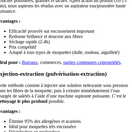
étacher poussières, graisses et taches. Après action du produit (10-15
in), nous aspirons les résidus avec un aspirateur eau/poussière haute
uissance.
vantages :
Efficacité prouvée sur encrassement important
Redonne brillance et douceur aux fibres
Séchage rapide (2-4h)
Prix compétitif
Adapté à tous types de moquettes (dalle, rouleau, aiguilleté)
déal pour :
Bureaux
, commerces,
parties communes copropriétés
.
njection-extraction (pulvérisation-extraction)
ette méthode consiste à injecter une solution nettoyante sous pression
ans les fibres de la moquette, puis à extraire immédiatement l’eau
hargée de saletés à l’aide d’une machine aspirante puissante. C’est le
ettoyage le plus profond
possible.
vantages :
Élimine 95% des allergènes et acariens
Idéal pour moquettes très encrassées
Désinfection en profondeur