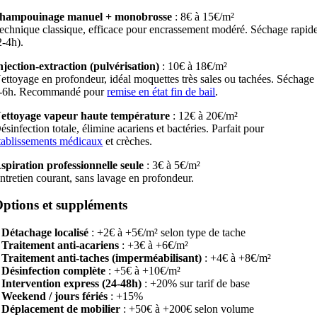
hampouinage manuel + monobrosse
: 8€ à 15€/m²
echnique classique, efficace pour encrassement modéré. Séchage rapid
2-4h).
njection-extraction (pulvérisation)
: 10€ à 18€/m²
ettoyage en profondeur, idéal moquettes très sales ou tachées. Séchage
-6h. Recommandé pour
remise en état fin de bail
.
ettoyage vapeur haute température
: 12€ à 20€/m²
ésinfection totale, élimine acariens et bactéries. Parfait pour
tablissements médicaux
et crèches.
spiration professionnelle seule
: 3€ à 5€/m²
ntretien courant, sans lavage en profondeur.
ptions et suppléments
–
Détachage localisé
: +2€ à +5€/m² selon type de tache
–
Traitement anti-acariens
: +3€ à +6€/m²
–
Traitement anti-taches (imperméabilisant)
: +4€ à +8€/m²
–
Désinfection complète
: +5€ à +10€/m²
–
Intervention express (24-48h)
: +20% sur tarif de base
–
Weekend / jours fériés
: +15%
–
Déplacement de mobilier
: +50€ à +200€ selon volume