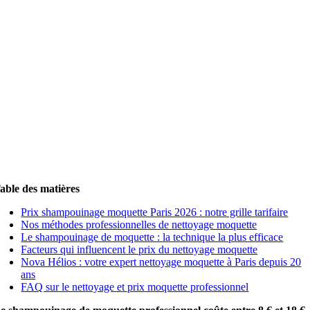
able des matières
Prix shampouinage moquette Paris 2026 : notre grille tarifaire
Nos méthodes professionnelles de nettoyage moquette
Le shampouinage de moquette : la technique la plus efficace
Facteurs qui influencent le prix du nettoyage moquette
Nova Hélios : votre expert nettoyage moquette à Paris depuis 20
ans
FAQ sur le nettoyage et prix moquette professionnel