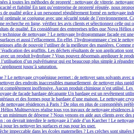
formées à toutes les méthodes de propreté : nettoyage de vitrerie, nettoy
ficacité et fiabilité En tant qu’entreprise de propreté réputée, nous pro
 de qualité grâce à un personnel régulièrement formé en nettoyage indust
ilité optimale se conjugue avec une sécurité totale de l’environnement.
ne recherche en ligne, vérifiez les avis clients et sélectionnez celle qui 
sultats de qualité. En considérant des entreprises telles que Nova Hélios
 technique de nettoyage ? Le nettoyage hydrogommage façade est une tec
 surfaces et aussi l’effacement. En effet, l’hydrogommage c’est le netto
hniques afin de pouvoir l’utiliser de la meilleure des manières. Comme
éradication des graffitis. Les déchets résultants de son application sont 
 avec un produit hydrofuge ? Vous pouvez désormais appliquer le prod
e l’utilisation d’un pulvérisateur qui est beaucoup plus simple à répandr
 s’appliquent jusqu’à saturation.
e ? Le nettoyage cryogénique permet : de nettoyer sans solvants avec u
de nettoyer des endroits inaccessibles manuellement, de nettoyer plus ra
est complètement inoffensive. Aucun produit chimique n’est utilisé. Les 
ttoyage de façade bardage décapante Un bardage est un revêtement utili
atériaux et des formes pour le bardage d’une maison. Le nettoyage cryogé
 de nettoyage résidences à Paris ? De plus en plus de copropriétés préfè
Hélios Multiservices réalise tous vos travaux de nettoyage résidences à Pa
c un minimum de dépense ? Nous venons en aide aux clients avec des pro
n : on devrait interdire le nettoyage à l’aide d’un Karcher ! Le nettoyag
 pour les nettoyer les surfaces et pas pour les user.
che impeccable dans les écoles maternelles ? Les crèches sont situées ha