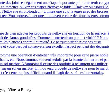
uente des joints est également une étape importante pour entretenir ce typ
en tomettes, suivez ces étapes Nettoyage initial : Balayez ou aspirez le 
es. Nettoyage en profondeur : Utilisez une auto-laveuse avec des brosses
crustée. Vous pouvez louer une auto-laveuse chez des fournisseurs comm
ire de bien adapter les produits de nettoyage en fonction de la surface. 
drait des lames gondolées. Comment entretenir un parquet vitrifié ? Nous
 les planches contre l’humidité. Le parquet vitrifié n’est pas aussi
 base et votre parquet conservera son excellent aspect pendant des décenni
comme une opération d’entretien très importante pour cette pierre noble 
de bains, etc. Nous sommes souvent séduits par la beauté du marbre et par
r un sol marbre. Néanmoins il existe des produits à ne surtout pas utiliser
lués sur un sol en marbre. Un nouveau procédé de nettoyage pour le marb
c’est encore plus difficile quand il s’agit des surfaces horizontales,
oyage Vitres à Roissy