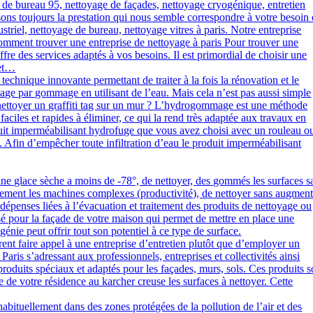
age de bureau 95, nettoyage de façades, nettoyage cryogénique, entretien
posons toujours la prestation qui nous semble correspondre à votre besoin
riel, nettoyage de bureau, nettoyage vitres à paris. Notre entreprise
 Comment trouver une entreprise de nettoyage à paris Pour trouver une
offre des services adaptés à vos besoins. Il est primordial de choisir une
 et…
hnique innovante permettant de traiter à la fois la rénovation et le
yage par gommage en utilisant de l’eau. Mais cela n’est pas aussi simple
 nettoyer un graffiti tag sur un mur ? L’hydrogommage est une méthode
faciles et rapides à éliminer, ce qui la rend très adaptée aux travaux en
uit imperméabilisant hydrofuge que vous avez choisi avec un rouleau o
e. Afin d’empêcher toute infiltration d’eau le produit imperméabilisant
ne glace sèche a moins de -78°, de nettoyer, des gommés les surfaces s
pidement les machines complexes (productivité), de nettoyer sans augment
dépenses liées à l’évacuation et traitement des produits de nettoyage ou
sé pour la façade de votre maison qui permet de mettre en place une
nie peut offrir tout son potentiel à ce type de surface.
rent faire appel à une entreprise d’entretien plutôt que d’employer un
ris s’adressant aux professionnels, entreprises et collectivités ainsi
duits spéciaux et adaptés pour les façades, murs, sols. Ces produits s
e de votre résidence au karcher creuse les surfaces à nettoyer. Cette
bituellement dans des zones protégées de la pollution de l’air et des