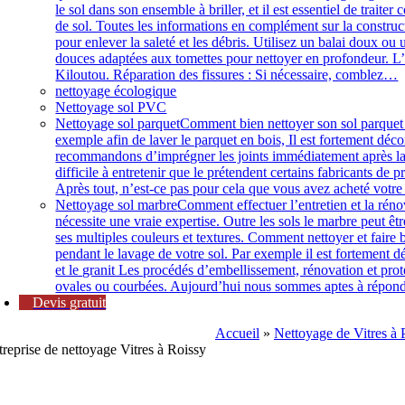
le sol dans son ensemble à briller, et il est essentiel de trai
de sol. Toutes les informations en complément sur la construct
pour enlever la saleté et les débris. Utilisez un balai doux o
douces adaptées aux tomettes pour nettoyer en profondeur. L’
Kiloutou. Réparation des fissures : Si nécessaire, comblez…
nettoyage écologique
Nettoyage sol PVC
Nettoyage sol parquet
Comment bien nettoyer son sol parquet ? 
exemple afin de laver le parquet en bois, Il est fortement dé
recommandons d’imprégner les joints immédiatement après la pos
difficile à entretenir que le prétendent certains fabricants de
Après tout, n’est-ce pas pour cela que vous avez acheté votr
Nettoyage sol marbre
Comment effectuer l’entretien et la rén
nécessite une vraie expertise. Outre les sols le marbre peut êt
ses multiples couleurs et textures. Comment nettoyer et faire br
pendant le lavage de votre sol. Par exemple il est fortement 
et le granit Les procédés d’embellissement, rénovation et prote
ovales ou courbées. Aujourd’hui nous sommes aptes à répondr
Devis gratuit
Accueil
»
Nettoyage de Vitres à 
treprise de nettoyage Vitres à Roissy