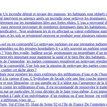
e Un incendie détruit et ravage des maisons, les habitants sont obligés d
iété intervient en urgence après un incendie pour nettoyer les dommage
èrement par les inondations liées aux fortes pluies. L’eau a provoqué
des eaux peuvent provoquer de nombreux dommages dans les habitations.
ificative. Non seulement les in en affectant sa valeur esthétique mais au
murs et les sols se rejoignent) peuvent se produire pour plusieurs raison
ol ou en copropriété Le nettoyage parkings est une prestation indispens
mmeubles ou des groupes hospitaliers il y a très souvent un parking sou
és ? Vous êtes syndic, bailleur social, gestionnaire ou propriétaire d’u
nt très important pour maintenir la santé et le bien être des habitants.
s de l’immeuble, les parties communes requièrent un nettoyage régulier 
e la copropriété. Une fois que la mission de nettoyage des parties conce
 confier cet tâche alors ?
isée pour protéger les murs extérieurs des infiltrations d’eau et de l’hu
té à la vapeur d’eau. L’hydrofuge de façade crée une fine couche impermé
 et non filmogène, ce qui signifie qu’il n’altère pas l’apparence de la 
tion contre les infiltrations d’eau. Il est recommandé de renouveler le tra
u par un particulier. Si vous décidez de le faire vous-même, il est impor
produit à l’aide d’un pulvérisateur, d’un rouleau ou d’une brosse, en veil
 à différents types de…
ris, Val d’Oise 95, Haut de Seine 92 et l’Ile de France De l’entretien 