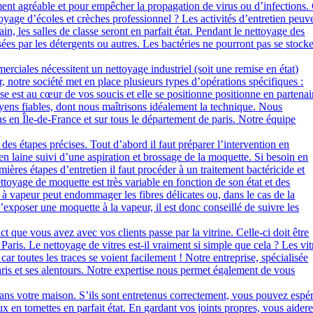
ement agréable et pour empêcher la propagation de virus ou d’infections.
ttoyage d’écoles et crèches professionnel ? Les activités d’entretien peuv
n, les salles de classe seront en parfait état. Pendant le nettoyage des
usées par les détergents ou autres. Les bactéries ne pourront pas se stock
merciales nécessitent un nettoyage industriel (soit une remise en état)
er, notre société met en place plusieurs types d’opérations spécifiques :
se est au cœur de vos soucis et elle se positionne positionne en partenai
ns fiables, dont nous maîtrisons idéalement la technique. Nous
s en Île-de-France et sur tous le département de paris. Notre équipe
.
es étapes précises. Tout d’abord il faut préparer l’intervention en
n laine suivi d’une aspiration et brossage de la moquette. Si besoin en
ères étapes d’entretien il faut procéder à un traitement bactéricide et
ttoyage de moquette est très variable en fonction de son état et des
 à vapeur peut endommager les fibres délicates ou, dans le cas de la
d’exposer une moquette à la vapeur, il est donc conseillé de suivre les
t que vous avez avec vos clients passe par la vitrine. Celle-ci doit être
aris. Le nettoyage de vitres est-il vraiment si simple que cela ? Les vit
r toutes les traces se voient facilement ! Notre entreprise, spécialisée
aris et ses alentours. Notre expertise nous permet également de vous
ans votre maison. S’ils sont entretenus correctement, vous pouvez espé
 en tomettes en parfait état. En gardant vos joints propres, vous aider