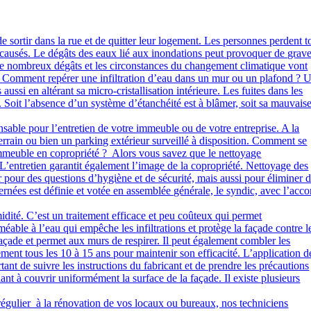
e sortir dans la rue et de quitter leur logement. Les personnes perdent t
s causés. Le dégâts des eaux lié aux inondations peut provoquer de grav
 de nombreux dégâts et les circonstances du changement climatique vont
 Comment repérer une infiltration d’eau dans un mur ou un plafond ? 
ssi en altérant sa micro-cristallisation intérieure. Les fuites dans les
s. Soit l’absence d’un système d’étanchéité est à blâmer, soit sa mauvais
able pour l’entretien de votre immeuble ou de votre entreprise. A la
terrain ou bien un parking extérieur surveillé à disposition. Comment se
n immeuble en copropriété ? Alors vous savez que le nettoyage
 L’entretien garantit également l’image de la copropriété. Nettoyage des
pour des questions d’hygiène et de sécurité, mais aussi pour éliminer 
rnées est définie et votée en assemblée générale, le syndic, avec l’acco
midité. C’est un traitement efficace et peu coûteux qui permet
able à l’eau qui empêche les infiltrations et protège la façade contre l
façade et permet aux murs de respirer. Il peut également combler les
itement tous les 10 à 15 ans pour maintenir son efficacité. L’application d
tant de suivre les instructions du fabricant et de prendre les précautions
lant à couvrir uniformément la surface de la façade. Il existe plusieurs
régulier à la rénovation de vos locaux ou bureaux, nos techniciens