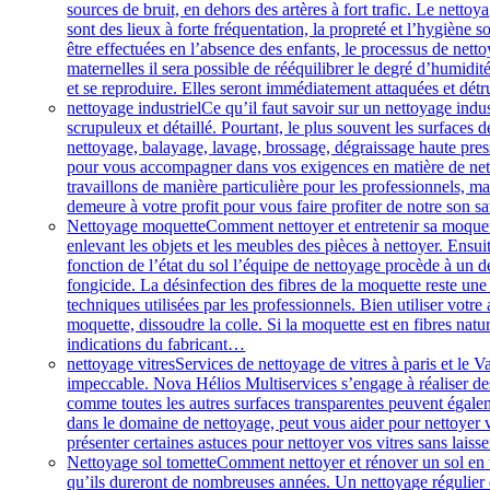
sources de bruit, en dehors des artères à fort trafic. Le nett
sont des lieux à forte fréquentation, la propreté et l’hygiène 
être effectuées en l’absence des enfants, le processus de netto
maternelles il sera possible de rééquilibrer le degré d’humidit
et se reproduire. Elles seront immédiatement attaquées et détru
nettoyage industriel
Ce qu’il faut savoir sur un nettoyage indus
scrupuleux et détaillé. Pourtant, le plus souvent les surfaces d
nettoyage, balayage, lavage, brossage, dégraissage haute press
pour vous accompagner dans vos exigences en matière de net
travaillons de manière particulière pour les professionnels, m
demeure à votre profit pour vous faire profiter de notre son sa
Nettoyage moquette
Comment nettoyer et entretenir sa moquett
enlevant les objets et les meubles des pièces à nettoyer. Ensu
fonction de l’état du sol l’équipe de nettoyage procède à un d
fongicide. La désinfection des fibres de la moquette reste une
techniques utilisées par les professionnels. Bien utiliser vot
moquette, dissoudre la colle. Si la moquette est en fibres natu
indications du fabricant…
nettoyage vitres
Services de nettoyage de vitres à paris et le 
impeccable. Nova Hélios Multiservices s’engage à réaliser des 
comme toutes les autres surfaces transparentes peuvent égalemen
dans le domaine de nettoyage, peut vous aider pour nettoyer vo
présenter certaines astuces pour nettoyer vos vitres sans laisse
Nettoyage sol tomette
Comment nettoyer et rénover un sol en t
qu’ils dureront de nombreuses années. Un nettoyage régulier e