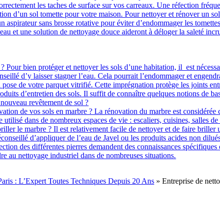
ter correctement les taches de surface sur vos carreaux. Une réfection fréq
ion d’un sol tomette pour votre maison. Pour nettoyer et rénover un sol 
u un aspirateur sans brosse rotative pour éviter d’endommager les tomett
eau et une solution de nettoyage douce aideront à déloger la saleté in
Pour bien protéger et nettoyer les sols d’une habitation, il est nécessa
conseillé d’y laisser stagner l’eau. Cela pourrait l’endommager et engen
e de votre parquet vitrifié. Cette imprégnation protège les joints entre
 produits d’entretien des sols. Il suffit de connaître quelques notions de
e nouveau revêtement de sol ?
ovation de vos sols en marbre ? La rénovation du marbre est considérée 
re utilisé dans de nombreux espaces de vie : escaliers, cuisines, salles 
iller le marbre ? Il est relativement facile de nettoyer et de faire brille
déconseillé d’appliquer de l’eau de Javel ou les produits acides non di
ction des différentes pierres demandent des connaissances spécifiques et 
e au nettoyage industriel dans de nombreuses situations.
Paris : L’Expert Toutes Techniques Depuis 20 Ans
»
Entreprise de nett