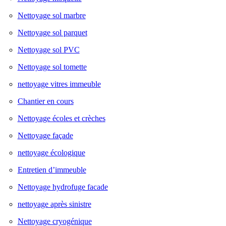
Nettoyage sol marbre
Nettoyage sol parquet
Nettoyage sol PVC
Nettoyage sol tomette
nettoyage vitres immeuble
Chantier en cours
Nettoyage écoles et crèches
Nettoyage façade
nettoyage écologique
Entretien d’immeuble
Nettoyage hydrofuge facade
nettoyage après sinistre
Nettoyage cryogénique