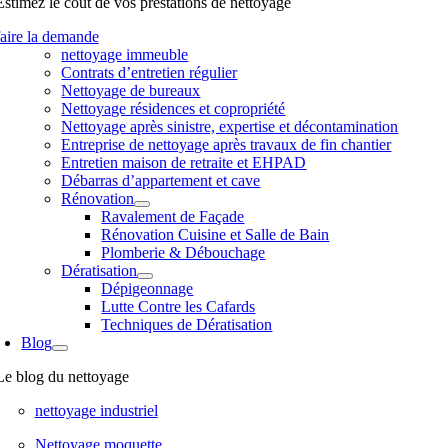
Estimez le coût de vos prestations de nettoyage
faire la demande
nettoyage immeuble
Contrats d’entretien régulier
Nettoyage de bureaux
Nettoyage résidences et copropriété
Nettoyage après sinistre, expertise et décontamination
Entreprise de nettoyage après travaux de fin chantier
Entretien maison de retraite et EHPAD
Débarras d’appartement et cave
Rénovation
Ravalement de Façade
Rénovation Cuisine et Salle de Bain
Plomberie & Débouchage
Dératisation
Dépigeonnage
Lutte Contre les Cafards
Techniques de Dératisation
Blog
Le blog du nettoyage
nettoyage industriel
Nettoyage moquette