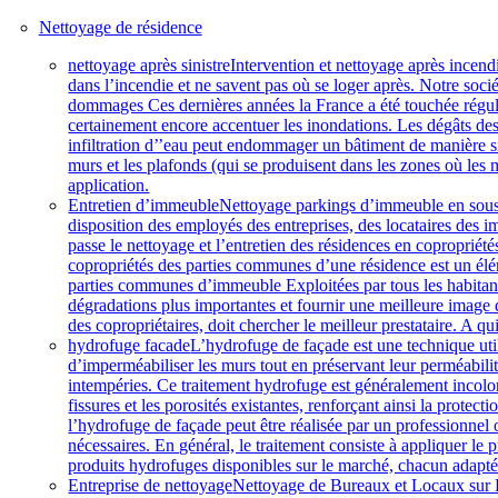
Nettoyage de résidence
nettoyage après sinistre
Intervention et nettoyage après incendi
dans l’incendie et ne savent pas où se loger après. Notre soc
dommages Ces dernières années la France a été touchée réguli
certainement encore accentuer les inondations. Les dégâts 
infiltration d’’eau peut endommager un bâtiment de manière sign
murs et les plafonds (qui se produisent dans les zones où les 
application.
Entretien d’immeuble
Nettoyage parkings d’immeuble en sous-s
disposition des employés des entreprises, des locataires des i
passe le nettoyage et l’entretien des résidences en copropriét
copropriétés des parties communes d’une résidence est un éléme
parties communes d’immeuble Exploitées par tous les habitant
dégradations plus importantes et fournir une meilleure image d
des copropriétaires, doit chercher le meilleur prestataire. A qui
hydrofuge facade
L’hydrofuge de façade est une technique util
d’imperméabiliser les murs tout en préservant leur perméabili
intempéries. Ce traitement hydrofuge est généralement incolore
fissures et les porosités existantes, renforçant ainsi la protec
l’hydrofuge de façade peut être réalisée par un professionnel o
nécessaires. En général, le traitement consiste à appliquer le 
produits hydrofuges disponibles sur le marché, chacun adapté
Entreprise de nettoyage
Nettoyage de Bureaux et Locaux sur Pa