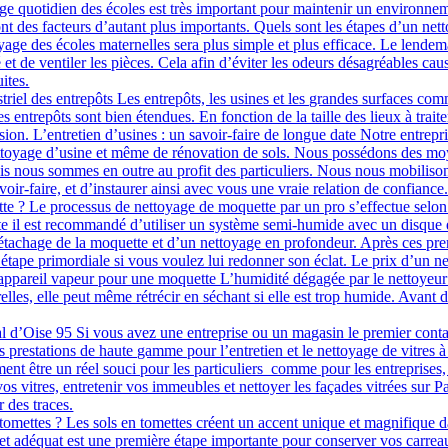
oyage quotidien des écoles est très important pour maintenir un environn
sont des facteurs d’autant plus importants. Quels sont les étapes d’un ne
yage des écoles maternelles sera plus simple et plus efficace. Le lendemai
é et de ventiler les pièces. Cela afin d’éviter les odeurs désagréables ca
ites.
triel des entrepôts Les entrepôts, les usines et les grandes surfaces com
es entrepôts sont bien étendues. En fonction de la taille des lieux à trait
ion. L’entretien d’usines : un savoir-faire de longue date Notre entrepri
toyage d’usine et même de rénovation de sols. Nous possédons des moye
ais nous sommes en outre au profit des particuliers. Nous nous mobilison
voir-faire, et d’instaurer ainsi avec vous une vraie relation de confiance
e ? Le processus de nettoyage de moquette par un pro s’effectue selon d
ite il est recommandé d’utiliser un système semi-humide avec un disque e
étachage de la moquette et d’un nettoyage en profondeur. Après ces premi
 étape primordiale si vous voulez lui redonner son éclat. Le prix d’un ne
re appareil vapeur pour une moquette L’humidité dégagée par le nettoyeur
relles, elle peut même rétrécir en séchant si elle est trop humide. Avant 
Val d’Oise 95 Si vous avez une entreprise ou un magasin le premier contac
prestations de haute gamme pour l’entretien et le nettoyage de vitres à P
t être un réel souci pour les particuliers comme pour les entreprises, ca
s vitres, entretenir vos immeubles et nettoyer les façades vitrées sur P
r des traces.
omettes ? Les sols en tomettes créent un accent unique et magnifique d
t adéquat est une première étape importante pour conserver vos carreaux