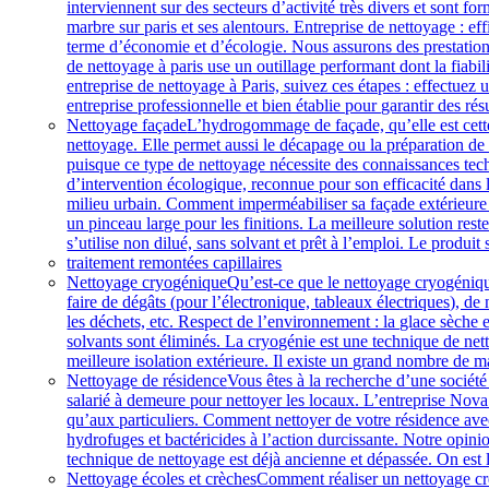
interviennent sur des secteurs d’activité très divers et sont 
marbre sur paris et ses alentours. Entreprise de nettoyage : ef
terme d’économie et d’écologie. Nous assurons des prestations
de nettoyage à paris use un outillage performant dont la fiab
entreprise de nettoyage à Paris, suivez ces étapes : effectuez u
entreprise professionnelle et bien établie pour garantir des ré
Nettoyage façade
L’hydrogommage de façade, qu’elle est cette
nettoyage. Elle permet aussi le décapage ou la préparation de
puisque ce type de nettoyage nécessite des connaissances tec
d’intervention écologique, reconnue pour son efficacité dans l’
milieu urbain. Comment imperméabiliser sa façade extérieure
un pinceau large pour les finitions. La meilleure solution rest
s’utilise non dilué, sans solvant et prêt à l’emploi. Le produit
traitement remontées capillaires
Nettoyage cryogénique
Qu’est-ce que le nettoyage cryogéniqu
faire de dégâts (pour l’électronique, tableaux électriques), 
les déchets, etc. Respect de l’environnement : la glace sèche 
solvants sont éliminés. La cryogénie est une technique de ne
meilleure isolation extérieure. Il existe un grand nombre de m
Nettoyage de résidence
Vous êtes à la recherche d’une société
salarié à demeure pour nettoyer les locaux. L’entreprise Nova 
qu’aux particuliers. Comment nettoyer de votre résidence ave
hydrofuges et bactéricides à l’action durcissante. Notre opinio
technique de nettoyage est déjà ancienne et dépassée. On est là
Nettoyage écoles et crèches
Comment réaliser un nettoyage crè