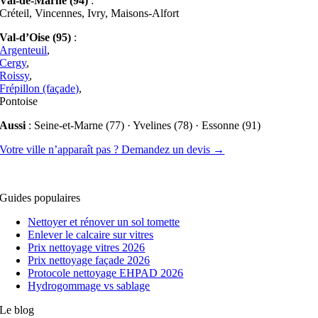
Val-de-Marne (94)
:
Créteil, Vincennes, Ivry, Maisons-Alfort
Val-d’Oise (95)
:
Argenteuil
,
Cergy
,
Roissy
,
Frépillon (façade)
,
Pontoise
Aussi
: Seine-et-Marne (77) · Yvelines (78) · Essonne (91)
Votre ville n’apparaît pas ? Demandez un devis →
Guides populaires
Nettoyer et rénover un sol tomette
Enlever le calcaire sur vitres
Prix nettoyage vitres 2026
Prix nettoyage façade 2026
Protocole nettoyage EHPAD 2026
Hydrogommage vs sablage
Le blog