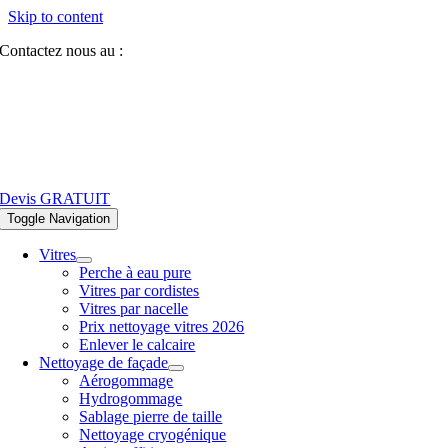
Skip to content
Contactez nous au :
07 81 84 64 40
Devis GRATUIT
Toggle Navigation
Vitres
Perche à eau pure
Vitres par cordistes
Vitres par nacelle
Prix nettoyage vitres 2026
Enlever le calcaire
Nettoyage de façade
Aérogommage
Hydrogommage
Sablage pierre de taille
Nettoyage cryogénique