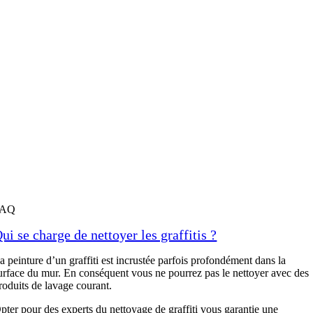
FAQ
ui se charge de nettoyer les graffitis ?
a peinture d’un graffiti est incrustée parfois profondément dans la
urface du mur. En conséquent vous ne pourrez pas le nettoyer avec des
roduits de lavage courant.
pter pour des experts du nettoyage de graffiti vous garantie une