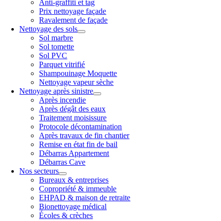
Anti-graffiti et tag
Prix nettoyage façade
Ravalement de façade
Nettoyage des sols
Sol marbre
Sol tomette
Sol PVC
Parquet vitrifié
Shampouinage Moquette
Nettoyage vapeur sèche
Nettoyage après sinistre
Après incendie
Après dégât des eaux
Traitement moisissure
Protocole décontamination
Après travaux de fin chantier
Remise en état fin de bail
Débarras Appartement
Débarras Cave
Nos secteurs
Bureaux & entreprises
Copropriété & immeuble
EHPAD & maison de retraite
Bionettoyage médical
Écoles & crèches