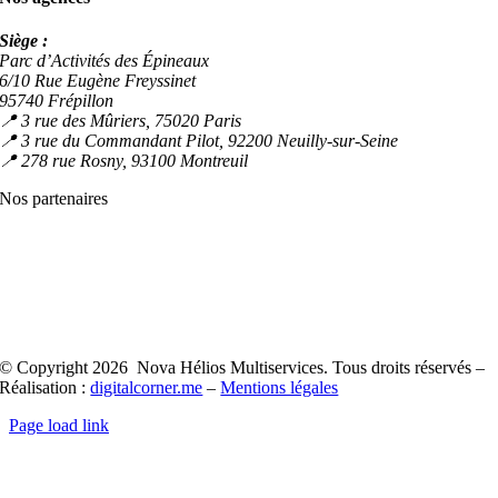
Siège :
Parc d’Activités des Épineaux
6/10 Rue Eugène Freyssinet
95740 Frépillon
📍 3 rue des Mûriers, 75020 Paris
📍 3 rue du Commandant Pilot, 92200 Neuilly-sur-Seine
📍 278 rue Rosny, 93100 Montreuil
Nos partenaires
© Copyright 2026 Nova Hélios Multiservices. Tous droits réservés –
Réalisation :
digitalcorner.me
–
Mentions légales
Page load link