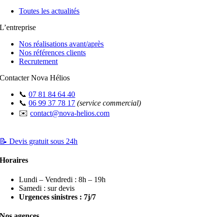
Toutes les actualités
L’entreprise
Nos réalisations avant/après
Nos références clients
Recrutement
Contacter Nova Hélios
📞
07 81 84 64 40
📞
06 99 37 78 17
(service commercial)
✉️
contact@nova-helios.com
📝 Devis gratuit sous 24h
Horaires
Lundi – Vendredi : 8h – 19h
Samedi : sur devis
Urgences sinistres : 7j/7
Nos agences