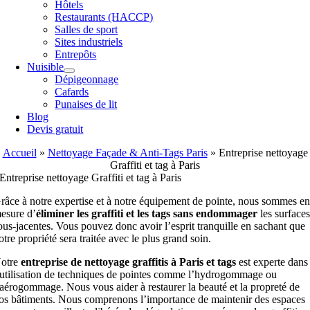
Hôtels
Restaurants (HACCP)
Salles de sport
Sites industriels
Entrepôts
Nuisible
Dépigeonnage
Cafards
Punaises de lit
Blog
Devis gratuit
Accueil
»
Nettoyage Façade & Anti-Tags Paris
»
Entreprise nettoyage
Graffiti et tag à Paris
Entreprise nettoyage Graffiti et tag à Paris
râce à notre expertise et à notre équipement de pointe, nous sommes e
esure d’
éliminer les graffiti et les tags sans endommager
les surface
ous-jacentes. Vous pouvez donc avoir l’esprit tranquille en sachant que
otre propriété sera traitée avec le plus grand soin.
otre
entreprise de nettoyage graffitis à Paris et tags
est experte dans
’utilisation de techniques de pointes comme l’hydrogommage ou
’aérogommage. Nous vous aider à restaurer la beauté et la propreté de
os bâtiments. Nous comprenons l’importance de maintenir des espaces