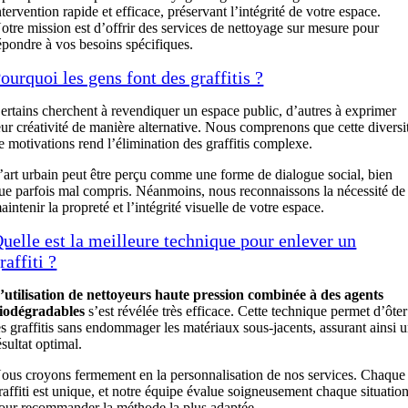
ntervention rapide et efficace, préservant l’intégrité de votre espace.
otre mission est d’offrir des services de nettoyage sur mesure pour
épondre à vos besoins spécifiques.
ourquoi les gens font des graffitis ?
ertains cherchent à revendiquer un espace public, d’autres à exprimer
eur créativité de manière alternative. Nous comprenons que cette diversi
e motivations rend l’élimination des graffitis complexe.
’art urbain peut être perçu comme une forme de dialogue social, bien
ue parfois mal compris. Néanmoins, nous reconnaissons la nécessité de
aintenir la propreté et l’intégrité visuelle de votre espace.
uelle est la meilleure technique pour enlever un
raffiti ?
’utilisation de nettoyeurs haute pression combinée à des agents
iodégradables
s’est révélée très efficace. Cette technique permet d’ôter
es graffitis sans endommager les matériaux sous-jacents, assurant ainsi 
ésultat optimal.
ous croyons fermement en la personnalisation de nos services. Chaque
raffiti est unique, et notre équipe évalue soigneusement chaque situatio
our recommander la méthode la plus adaptée.