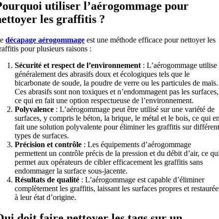
Pourquoi utiliser l’aérogommage pour
ettoyer les graffitis ?
Le
décapage aérogommage
est une méthode efficace pour nettoyer les
raffitis pour plusieurs raisons :
Sécurité et respect de l’environnement
: L’aérogommage utilise
généralement des abrasifs doux et écologiques tels que le
bicarbonate de soude, la poudre de verre ou les particules de maïs.
Ces abrasifs sont non toxiques et n’endommagent pas les surfaces,
ce qui en fait une option respectueuse de l’environnement.
Polyvalence
: L’aérogommage peut être utilisé sur une variété de
surfaces, y compris le béton, la brique, le métal et le bois, ce qui e
fait une solution polyvalente pour éliminer les graffitis sur différen
types de surfaces.
Précision et contrôle
: Les équipements d’aérogommage
permettent un contrôle précis de la pression et du débit d’air, ce qu
permet aux opérateurs de cibler efficacement les graffitis sans
endommager la surface sous-jacente.
Résultats de qualité
: L’aérogommage est capable d’éliminer
complètement les graffitis, laissant les surfaces propres et restaurée
à leur état d’origine.
Qui doit faire nettoyer les tags sur un