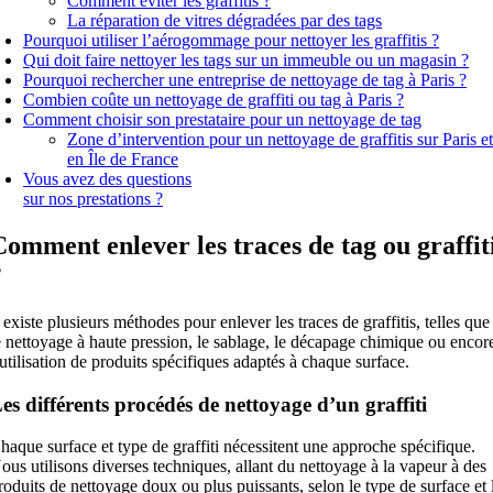
Comment éviter les graffitis ?
La réparation de vitres dégradées par des tags
Pourquoi utiliser l’aérogommage pour nettoyer les graffitis ?
Qui doit faire nettoyer les tags sur un immeuble ou un magasin ?
Pourquoi rechercher une entreprise de nettoyage de tag à Paris ?
Combien coûte un nettoyage de graffiti ou tag à Paris ?
Comment choisir son prestataire pour un nettoyage de tag
Zone d’intervention pour un nettoyage de graffitis sur Paris e
en Île de France
Vous avez des questions
sur nos prestations ?
Comment enlever les traces de tag ou graffit
?
l existe plusieurs méthodes pour enlever les traces de graffitis, telles que
e nettoyage à haute pression, le sablage, le décapage chimique ou encor
’utilisation de produits spécifiques adaptés à chaque surface.
es différents procédés de nettoyage d’un graffiti
haque surface et type de graffiti nécessitent une approche spécifique.
ous utilisons diverses techniques, allant du nettoyage à la vapeur à des
roduits de nettoyage doux ou plus puissants, selon le type de surface et 