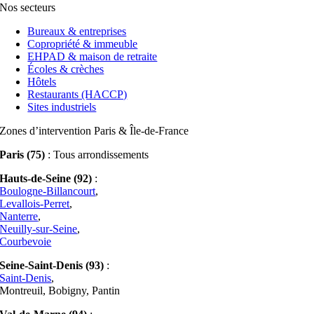
Nos secteurs
Bureaux & entreprises
Copropriété & immeuble
EHPAD & maison de retraite
Écoles & crèches
Hôtels
Restaurants (HACCP)
Sites industriels
Zones d’intervention Paris & Île-de-France
Paris (75)
: Tous arrondissements
Hauts-de-Seine (92)
:
Boulogne-Billancourt
,
Levallois-Perret
,
Nanterre
,
Neuilly-sur-Seine
,
Courbevoie
Seine-Saint-Denis (93)
:
Saint-Denis
,
Montreuil, Bobigny, Pantin