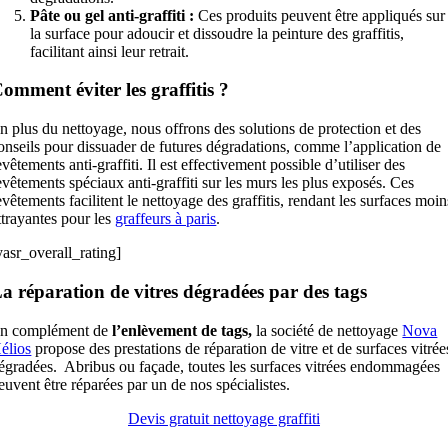
Pâte ou gel anti-graffiti :
Ces produits peuvent être appliqués sur
la surface pour adoucir et dissoudre la peinture des graffitis,
facilitant ainsi leur retrait.
omment éviter les graffitis ?
n plus du nettoyage, nous offrons des solutions de protection et des
onseils pour dissuader de futures dégradations, comme l’application de
evêtements anti-graffiti. Il est effectivement possible d’utiliser des
evêtements spéciaux anti-graffiti sur les murs les plus exposés. Ces
evêtements facilitent le nettoyage des graffitis, rendant les surfaces moin
ttrayantes pour les
graffeurs à paris
.
yasr_overall_rating]
a réparation de vitres dégradées par des tags
n complément de
l’enlèvement de tags,
la société de nettoyage
Nova
élios
propose des prestations de réparation de vitre et de surfaces vitrée
égradées. Abribus ou façade, ​​toutes les surfaces vitrées endommagées
euvent être réparées par un de nos spécialistes.
Devis gratuit nettoyage graffiti