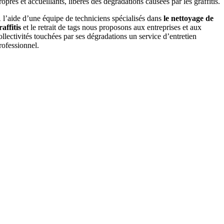
ropres et accueillants, libérés des dégradations causées par les graffitis.
 l’aide d’une équipe de techniciens spécialisés dans
le nettoyage de
raffitis
et le retrait de tags nous proposons aux entreprises et aux
ollectivités touchées par ses dégradations un service d’entretien
rofessionnel.