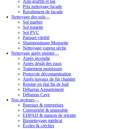
Anti-graffiti et tag
Prix nettoyage façade
Ravalement de façade
Nettoyage des sols
Sol marbre
Sol tomette
Sol PVC
Parquet vitrifié
Shampouinage Moquette
Nettoyage vapeur sèche
Nettoyage après sinistre
Après incendie
Après dégât des eaux
Traitement moisissure
Protocole décontamination
Après travaux de fin chantier
Remise en état fin de bail
Débarras Appartement
Débarras Cave
Nos secteurs
Bureaux & entreprises
Copropriété & immeuble
EHPAD & maison de retraite
Bionettoyage médical
Écoles & crèches