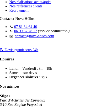
Nos réalisations avant/après
Nos références clients
Recrutement
Contacter Nova Hélios
📞
07 81 84 64 40
📞
06 99 37 78 17
(service commercial)
✉️
contact@nova-helios.com
📝 Devis gratuit sous 24h
Horaires
Lundi – Vendredi : 8h – 19h
Samedi : sur devis
Urgences sinistres : 7j/7
Nos agences
Siège :
Parc d’Activités des Épineaux
6/10 Rue Eugène Freyssinet