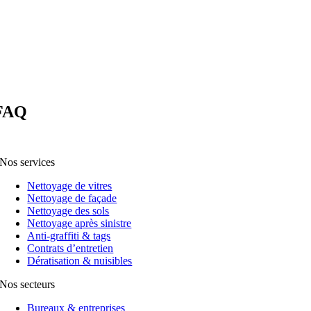
FAQ
Nos services
Nettoyage de vitres
Nettoyage de façade
Nettoyage des sols
Nettoyage après sinistre
Anti-graffiti & tags
Contrats d’entretien
Dératisation & nuisibles
Nos secteurs
Bureaux & entreprises