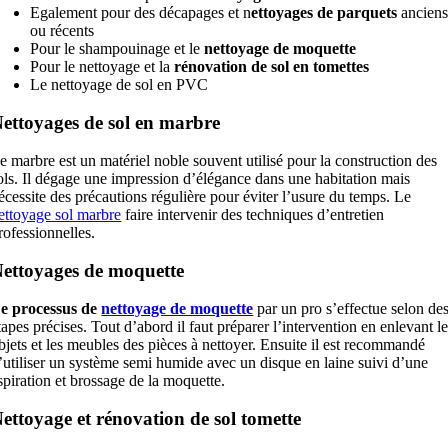
Egalement pour des décapages et n
ettoyages de parquets
ancien
ou récents
Pour le shampouinage et le
nettoyage de moquette
Pour le nettoyage et la
rénovation de sol en tomettes
Le nettoyage de sol en PVC
ettoyages de sol en marbre
e marbre est un matériel noble souvent utilisé pour la construction des
ols. Il dégage une impression d’élégance dans une habitation mais
écessite des précautions régulière pour éviter l’usure du temps. Le
ettoyage sol marbre
faire intervenir des techniques d’entretien
rofessionnelles.
ettoyages de moquette
e processus de
nettoyage de moquette
par un pro s’effectue selon de
tapes précises. Tout d’abord il faut préparer l’intervention en enlevant l
bjets et les meubles des pièces à nettoyer. Ensuite il est recommandé
’utiliser un système semi humide avec un disque en laine suivi d’une
spiration et brossage de la moquette.
ettoyage et rénovation de sol tomette