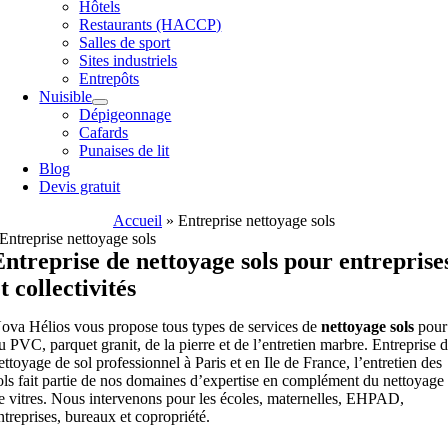
Hôtels
Restaurants (HACCP)
Salles de sport
Sites industriels
Entrepôts
Nuisible
Dépigeonnage
Cafards
Punaises de lit
Blog
Devis gratuit
Accueil
»
Entreprise nettoyage sols
Entreprise nettoyage sols
Entreprise de nettoyage sols pour entreprise
t collectivités
ova Hélios vous propose tous types de services de
nettoyage sols
pour
u PVC, parquet granit, de la pierre et de l’entretien marbre. Entreprise 
ettoyage de sol professionnel à Paris et en Ile de France, l’entretien des
ols fait partie de nos domaines d’expertise en complément du nettoyage
e vitres. Nous intervenons pour les écoles, maternelles, EHPAD,
ntreprises, bureaux et copropriété.