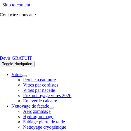
Skip to content
Contactez nous au :
07 81 84 64 40
Devis GRATUIT
Toggle Navigation
Vitres
Perche à eau pure
Vitres par cordistes
Vitres par nacelle
Prix nettoyage vitres 2026
Enlever le calcaire
Nettoyage de façade
Aérogommage
Hydrogommage
Sablage pierre de taille
Nettoyage cryogénique