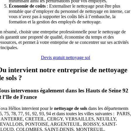
minimisant ainsi les perturbations pour vos employés.
Économie de coûts
: Externaliser le nettoyage peut être plus
rentable que d’employer du personnel de nettoyage en interne, car
vous n’avez pas à supporter les coûts liés à l’embauche, la
formation et la gestion des employés de nettoyage.
n résumé, choisir une entreprise professionnelle pour le nettoyage de
ols garantit une propreté de qualité, économise du temps et des
essources, et permet à votre entreprise de se concentrer sur ses activités
rincipales.
Devis gratuit nettoyage sol
Ou intervient notre entreprise de nettoyage
e sols ?
ous intervenons également dans les Hauts de Seine 92
t l’Ile de France
ova Hélios intervient pour le
nettoyage de sols
dans les départements
5, 75, 78, 77, 91, 92, 93, 94 et dans toutes les villes suivantes : PARIS
ANTERRE, CRETEIL, CERGY, VERSAILLES, NEUILLY,
EVALLOIS, PONTOISE, ARGENTEUIL, ROISSY, SAINT-
LOUD, COLOMBES, SAINT-DENIS, MONTREUIL.