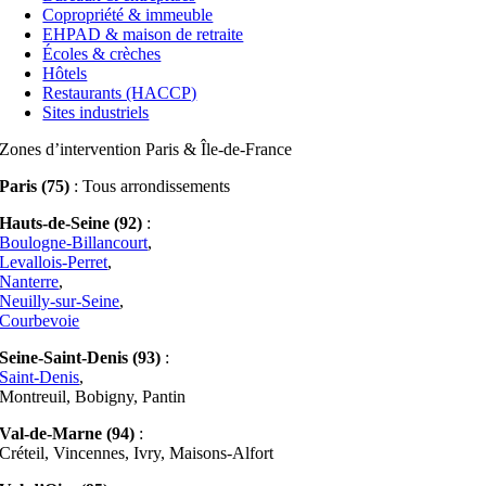
Copropriété & immeuble
EHPAD & maison de retraite
Écoles & crèches
Hôtels
Restaurants (HACCP)
Sites industriels
Zones d’intervention Paris & Île-de-France
Paris (75)
: Tous arrondissements
Hauts-de-Seine (92)
:
Boulogne-Billancourt
,
Levallois-Perret
,
Nanterre
,
Neuilly-sur-Seine
,
Courbevoie
Seine-Saint-Denis (93)
:
Saint-Denis
,
Montreuil, Bobigny, Pantin
Val-de-Marne (94)
:
Créteil, Vincennes, Ivry, Maisons-Alfort