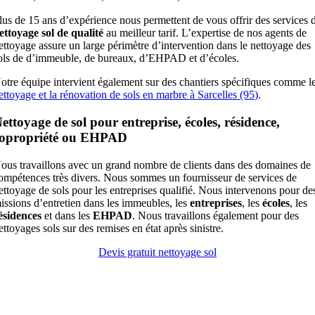
lus de 15 ans d’expérience nous permettent de vous offrir des services 
ettoyage sol de qualité
au meilleur tarif. L’expertise de nos agents de
ettoyage assure un large périmètre d’intervention dans le nettoyage des
ols de d’immeuble, de bureaux, d’EHPAD et d’écoles.
otre équipe intervient également sur des chantiers spécifiques comme l
ettoyage et la rénovation de sols en marbre à Sarcelles (95)
.
ettoyage de sol pour entreprise, écoles, résidence,
opropriété ou EHPAD
ous travaillons avec un grand nombre de clients dans des domaines de
ompétences très divers. Nous sommes un fournisseur de services de
ettoyage de sols pour les entreprises qualifié. Nous intervenons pour de
issions d’entretien dans les immeubles, les
entreprises
, les
écoles
, les
ésidences
et dans les
EHPAD
. Nous travaillons également pour des
ettoyages sols sur des
remises
en
état
après
sinistre
.
Devis gratuit nettoyage sol