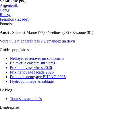
Val-d’Oise (95)
:
Argenteuil
,
Cergy
,
Roissy
,
Frépillon (façade)
,
Pontoise
Aussi
: Seine-et-Marne (77) · Yvelines (78) · Essonne (91)
Votre ville n’apparaît pas ? Demandez un devis →
Guides populaires
Nettoyer et rénover un sol tomette
Enlever le calcaire sur vitres
Prix nettoyage vitres 2026
Prix nettoyage façade 2026
Protocole nettoyage EHPAD 2026
Hydrogommage vs sablage
Le blog
Toutes les actualités
L’entreprise