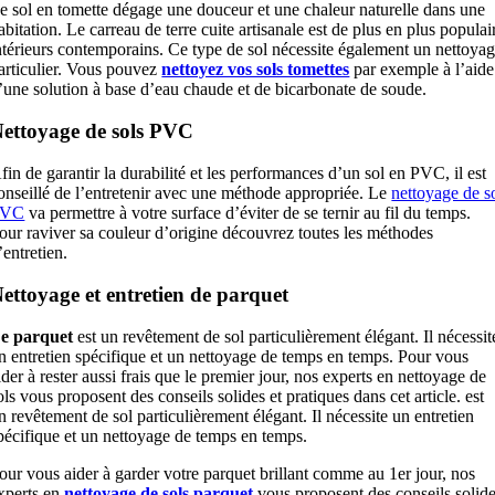
e sol en tomette dégage une douceur et une chaleur naturelle dans une
abitation. Le carreau de terre cuite artisanale est de plus en plus populai
ntérieurs contemporains. Ce type de sol nécessite également un nettoya
articulier. Vous pouvez
nettoyez vos sols tomettes
par exemple à l’aide
’une solution à base d’eau chaude et de bicarbonate de soude.
ettoyage de sols PVC
fin de garantir la durabilité et les performances d’un sol en PVC, il est
onseillé de l’entretenir avec une méthode appropriée. Le
nettoyage de s
PVC
va permettre à votre surface d’éviter de se ternir au fil du temps.
our raviver sa couleur d’origine découvrez toutes les méthodes
’entretien.
ettoyage et entretien de parquet
e parquet
est un revêtement de sol particulièrement élégant. Il nécessit
n entretien spécifique et un nettoyage de temps en temps. Pour vous
ider à rester aussi frais que le premier jour, nos experts en nettoyage de
ols vous proposent des conseils solides et pratiques dans cet article. est
n revêtement de sol particulièrement élégant. Il nécessite un entretien
pécifique et un nettoyage de temps en temps.
our vous aider à garder votre parquet brillant comme au 1er jour, nos
xperts en
nettoyage de sols parquet
vous proposent des conseils solid