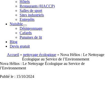
Hôtels
Restaurants (HACCP)
Salles de sport
Sites industriels
Entrepôts
Nuisible
Dépigeonnage
Cafards
Punaises de lit
Blog
Devis gratuit
Accueil
»
nettoyage écologique
»
Nova Hélios : Le Nettoyage
Écologique au Service de l’Environnement
Nova Hélios : Le Nettoyage Écologique au Service de
l’Environnement
Publié le : 15/10/2024