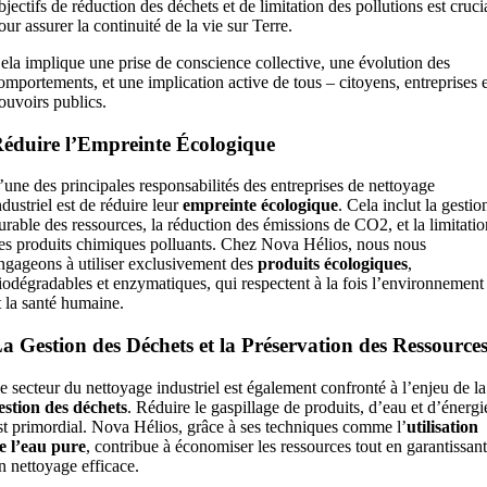
bjectifs de réduction des déchets et de limitation des pollutions est cruci
our assurer la continuité de la vie sur Terre.
ela implique une prise de conscience collective, une évolution des
omportements, et une implication active de tous – citoyens, entreprises 
ouvoirs publics.
éduire l’Empreinte Écologique
’une des principales responsabilités des entreprises de nettoyage
ndustriel est de réduire leur
empreinte écologique
. Cela inclut la gestio
urable des ressources, la réduction des émissions de CO2, et la limitati
es produits chimiques polluants. Chez Nova Hélios, nous nous
ngageons à utiliser exclusivement des
produits écologiques
,
iodégradables et enzymatiques, qui respectent à la fois l’environnement
t la santé humaine.
a Gestion des Déchets et la Préservation des Ressource
e secteur du nettoyage industriel est également confronté à l’enjeu de la
estion des déchets
. Réduire le gaspillage de produits, d’eau et d’énergi
st primordial. Nova Hélios, grâce à ses techniques comme l’
utilisation
e l’eau pure
, contribue à économiser les ressources tout en garantissan
n nettoyage efficace.