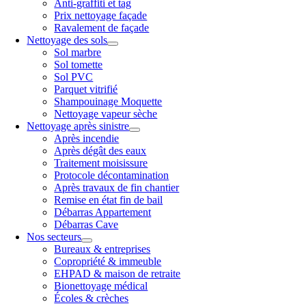
Anti-graffiti et tag
Prix nettoyage façade
Ravalement de façade
Nettoyage des sols
Sol marbre
Sol tomette
Sol PVC
Parquet vitrifié
Shampouinage Moquette
Nettoyage vapeur sèche
Nettoyage après sinistre
Après incendie
Après dégât des eaux
Traitement moisissure
Protocole décontamination
Après travaux de fin chantier
Remise en état fin de bail
Débarras Appartement
Débarras Cave
Nos secteurs
Bureaux & entreprises
Copropriété & immeuble
EHPAD & maison de retraite
Bionettoyage médical
Écoles & crèches