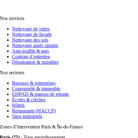
Nos services
Nettoyage de vitres
Nettoyage de façade
Nettoyage des sols
Nettoyage après sinistre
Anti-graffiti & tags
Contrats d’entretien
Dératisation & nuisibles
Nos secteurs
Bureaux & entreprises
Copropriété & immeuble
EHPAD & maison de retraite
Écoles & crèches
Hôtels
Restaurants (HACCP)
Sites industriels
Zones d’intervention Paris & Île-de-France
Paris (75)
: Tous arrondissements