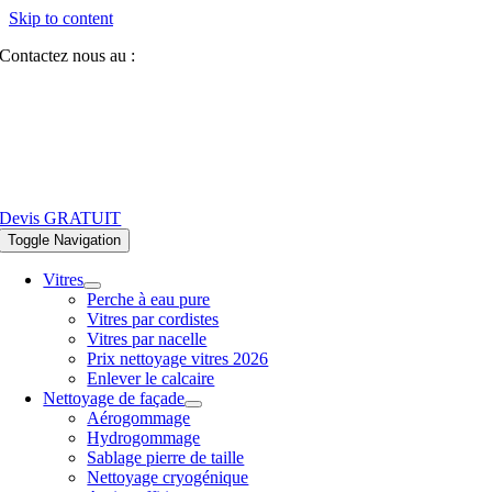
Skip to content
Contactez nous au :
07 81 84 64 40
Devis GRATUIT
Toggle Navigation
Vitres
Perche à eau pure
Vitres par cordistes
Vitres par nacelle
Prix nettoyage vitres 2026
Enlever le calcaire
Nettoyage de façade
Aérogommage
Hydrogommage
Sablage pierre de taille
Nettoyage cryogénique