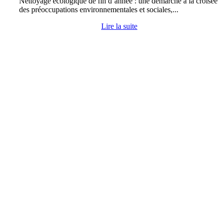
Nettoyage écologique de fin d’année : une démarche à la croisée
des préoccupations environnementales et sociales,...
Lire la suite