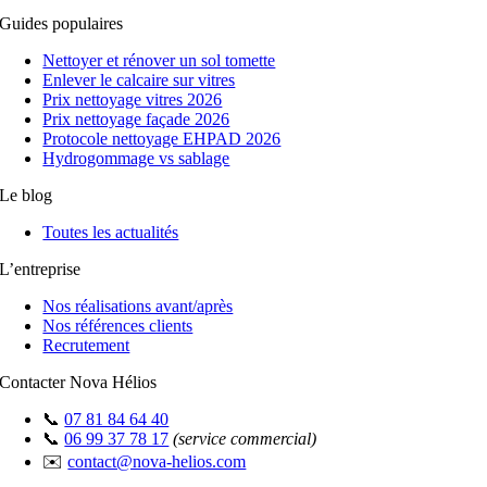
Guides populaires
Nettoyer et rénover un sol tomette
Enlever le calcaire sur vitres
Prix nettoyage vitres 2026
Prix nettoyage façade 2026
Protocole nettoyage EHPAD 2026
Hydrogommage vs sablage
Le blog
Toutes les actualités
L’entreprise
Nos réalisations avant/après
Nos références clients
Recrutement
Contacter Nova Hélios
📞
07 81 84 64 40
📞
06 99 37 78 17
(service commercial)
✉️
contact@nova-helios.com