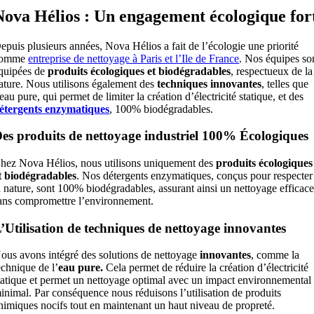
Nova Hélios : Un engagement écologique for
epuis plusieurs années, Nova Hélios a fait de l’écologie une priorité
comme
entreprise de nettoyage à Paris et l’Ile de France
. Nos équipes so
quipées de
produits écologiques et biodégradables
, respectueux de la
ature. Nous utilisons également des
techniques innovantes
, telles que
’eau pure, qui permet de limiter la création d’électricité statique, et des
étergents enzymatiques
, 100% biodégradables.
es produits de nettoyage industriel 100% Écologiques
hez Nova Hélios, nous utilisons uniquement des
produits écologiques
t biodégradables
. Nos détergents enzymatiques, conçus pour respecter
a nature, sont 100% biodégradables, assurant ainsi un nettoyage efficac
ans compromettre l’environnement.
’Utilisation de techniques de nettoyage innovantes
ous avons intégré des solutions de nettoyage
innovantes
, comme la
echnique de l’
eau pure.
Cela permet de réduire la création d’électricité
tatique et permet un nettoyage optimal avec un impact environnemental
inimal. Par conséquence nous réduisons l’utilisation de produits
himiques nocifs tout en maintenant un haut niveau de propreté.