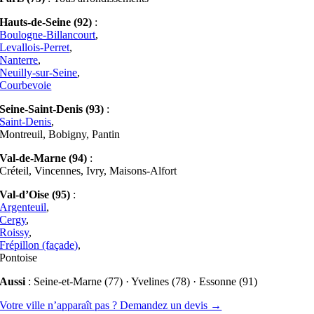
Hauts-de-Seine (92)
:
Boulogne-Billancourt
,
Levallois-Perret
,
Nanterre
,
Neuilly-sur-Seine
,
Courbevoie
Seine-Saint-Denis (93)
:
Saint-Denis
,
Montreuil, Bobigny, Pantin
Val-de-Marne (94)
:
Créteil, Vincennes, Ivry, Maisons-Alfort
Val-d’Oise (95)
:
Argenteuil
,
Cergy
,
Roissy
,
Frépillon (façade)
,
Pontoise
Aussi
: Seine-et-Marne (77) · Yvelines (78) · Essonne (91)
Votre ville n’apparaît pas ? Demandez un devis →