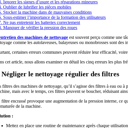
3. Ignorer les signes d’usure et les réparations mineures
4. Oublier de lubrifier les pièces mobiles
5. Stocker la machine dans de mauvaises conditions
6. Sous-estimer l’importance de la formation des utilisateurs
7. Ne pas entretenir les batteries correctement
8. Manquer de vérifier la pression des roues
entretien des machines de nettoyage
est souvent perçu comme une tâche
ttoyage comme les autolaveuses, balayeuses ou monobrosses sont des inves
urtant, certaines erreurs communes peuvent réduire leur efficacité, voir
s cet article, nous allons examiner en détail les cinq erreurs les plus fr
. Négliger le nettoyage régulier des filtres
 filtres des machines de nettoyage, qu’il s’agisse des filtres à eau ou à
hine, mais avec le temps, ces filtres peuvent se boucher, réduisant ainsi
 filtre encrassé provoque une augmentation de la pression interne, ce 
ématurée de la machine.
lution :
Mettez en place une routine de maintenance après chaque utilisation