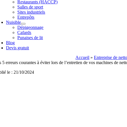
Restaurants (HACCP)
Salles de sport
Sites industriels
Entrepôts
Nuisible
Dépigeonnage
Cafards
Punaises de lit
Blog
Devis gratuit
Accueil
»
Entreprise de nett
s 5 erreurs courantes à éviter lors de l’entretien de vos machines de net
blié le : 21/10/2024