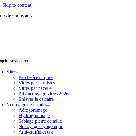
Skip to content
ntactez nous au :
07 81 84 64 40
oggle Navigation
Vitres
Perche à eau pure
Vitres par cordistes
Vitres par nacelle
Prix nettoyage vitres 2026
Enlever le calcaire
Nettoyage de façade
Aérogommage
Hydrogommage
Sablage pierre de taille
Nettoyage cryogénique
Anti-graffiti et tag