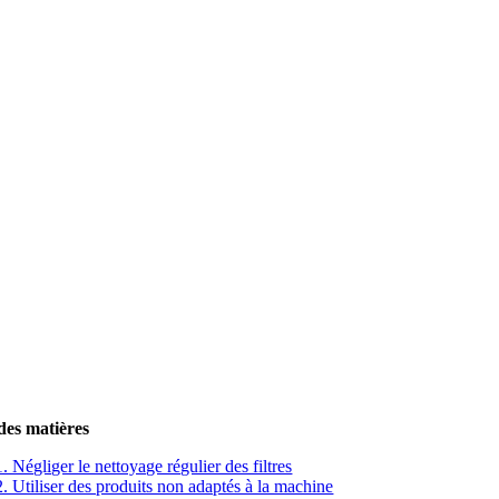
des matières
1. Négliger le nettoyage régulier des filtres
2. Utiliser des produits non adaptés à la machine