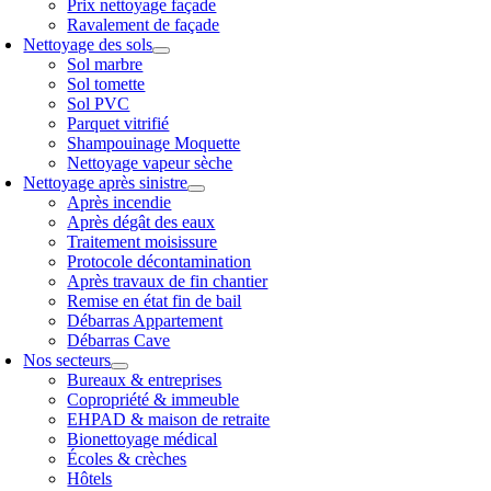
Prix nettoyage façade
Ravalement de façade
Nettoyage des sols
Sol marbre
Sol tomette
Sol PVC
Parquet vitrifié
Shampouinage Moquette
Nettoyage vapeur sèche
Nettoyage après sinistre
Après incendie
Après dégât des eaux
Traitement moisissure
Protocole décontamination
Après travaux de fin chantier
Remise en état fin de bail
Débarras Appartement
Débarras Cave
Nos secteurs
Bureaux & entreprises
Copropriété & immeuble
EHPAD & maison de retraite
Bionettoyage médical
Écoles & crèches
Hôtels