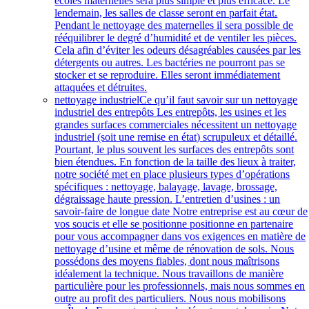
écoles maternelles sera plus simple et plus efficace. Le
lendemain, les salles de classe seront en parfait état.
Pendant le nettoyage des maternelles il sera possible de
rééquilibrer le degré d’humidité et de ventiler les pièces.
Cela afin d’éviter les odeurs désagréables causées par les
détergents ou autres. Les bactéries ne pourront pas se
stocker et se reproduire. Elles seront immédiatement
attaquées et détruites.
nettoyage industriel
Ce qu’il faut savoir sur un nettoyage
industriel des entrepôts Les entrepôts, les usines et les
grandes surfaces commerciales nécessitent un nettoyage
industriel (soit une remise en état) scrupuleux et détaillé.
Pourtant, le plus souvent les surfaces des entrepôts sont
bien étendues. En fonction de la taille des lieux à traiter,
notre société met en place plusieurs types d’opérations
spécifiques : nettoyage, balayage, lavage, brossage,
dégraissage haute pression. L’entretien d’usines : un
savoir-faire de longue date Notre entreprise est au cœur de
vos soucis et elle se positionne positionne en partenaire
pour vous accompagner dans vos exigences en matière de
nettoyage d’usine et même de rénovation de sols. Nous
possédons des moyens fiables, dont nous maîtrisons
idéalement la technique. Nous travaillons de manière
particulière pour les professionnels, mais nous sommes en
outre au profit des particuliers. Nous nous mobilisons