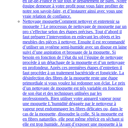
en Île-de-France et sur tous le département de paris. Notre
équipe demeure à votre profit pour vous faire profiter de
notre son savoir-faire, et d’instaurer ainsi avec vous une
vraie relation de confiance.
Nettoyage moquette
Comment nettoyer et entretenir sa
moquette ? Le processus de nettoyage de moquette par un
pro s’effectue selon des étapes précises. Tout d’abord il
faut préparer l’intervention en enlevant les objets et les
meubles des pièces à nettoyer. Ensuite il est recommandé
d’utiliser un système semi-humide avec un disque en laine
suivi d’une aspiration et brossage de la moquette. Si
besoin en fonction de l’état du sol l’équipe de nettoyage
procède à un détachage de la moquette et d’un nettoyage
en profondeur. Après ces premières étapes d’entretien il
faut procéder à un traitement bactéricide et fongicide. La
désinfection des fibres de la moquette reste une étape
primordiale si vous voulez lui redonner son éclat. Le prix
d’un nettoyage de moquette est très variable en fonction
de son état et des techniques utilisées par les
professionnels. Bien utiliser votre appareil vapeur pour
une moquette L’humidité dégagée par le nettoyeur à
vapeur peut endommager les fibres délicates ou, dans le
cas de la moquette, dissoudre la colle. Si la moquette est
en fibres naturelles, elle peut même rétrécir en séchant si
elle est trop humide. Avant d’exposer une moquette à la