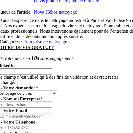
Devis gratuit nettoyage de bureaux
uteur de l'article :
Nova Hélios nettoyage
0 ans d'expérience dans le nettoyage industriel à Paris et Val d’Oise 95 
2. Nos experts assurent le lavage de vitres et nettoyage d’immeuble et 
ocaux professionnels. Nous intervenons également pour de l’entretien d
arbre et de la décontamination après sinistre.
Catégories :
Entreprise de nettoyage
VOTRE DEVIS GRATUIT
10s
 Votre devis en
sans engagement
inkedIn
e champ n’est utilisé qu’à des fins de validation et devrait rester
nchangé.
 - Votre demande :
*
 - Nom ou Entreprise
*
 - Votre Email
 - Votre Téléphone