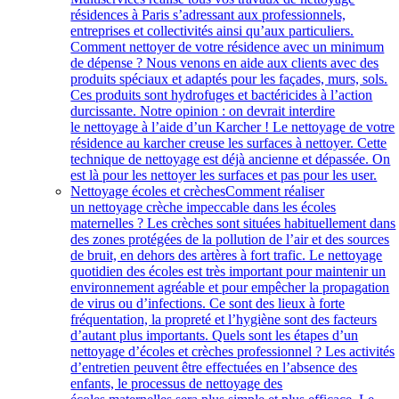
résidences à Paris s’adressant aux professionnels,
entreprises et collectivités ainsi qu’aux particuliers.
Comment nettoyer de votre résidence avec un minimum
de dépense ? Nous venons en aide aux clients avec des
produits spéciaux et adaptés pour les façades, murs, sols.
Ces produits sont hydrofuges et bactéricides à l’action
durcissante. Notre opinion : on devrait interdire
le nettoyage à l’aide d’un Karcher ! Le nettoyage de votre
résidence au karcher creuse les surfaces à nettoyer. Cette
technique de nettoyage est déjà ancienne et dépassée. On
est là pour les nettoyer les surfaces et pas pour les user.
Nettoyage écoles et crèches
Comment réaliser
un nettoyage crèche impeccable dans les écoles
maternelles ? Les crèches sont situées habituellement dans
des zones protégées de la pollution de l’air et des sources
de bruit, en dehors des artères à fort trafic. Le nettoyage
quotidien des écoles est très important pour maintenir un
environnement agréable et pour empêcher la propagation
de virus ou d’infections. Ce sont des lieux à forte
fréquentation, la propreté et l’hygiène sont des facteurs
d’autant plus importants. Quels sont les étapes d’un
nettoyage d’écoles et crèches professionnel ? Les activités
d’entretien peuvent être effectuées en l’absence des
enfants, le processus de nettoyage des