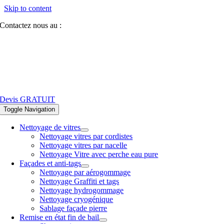
Skip to content
Contactez nous au :
07 81 84 64 40
Devis GRATUIT
Toggle Navigation
Nettoyage de vitres
Nettoyage vitres par cordistes
Nettoyage vitres par nacelle
Nettoyage Vitre avec perche eau pure
Façades et anti-tags
Nettoyage par aérogommage
Nettoyage Graffiti et tags
Nettoyage hydrogommage
Nettoyage cryogénique
Sablage façade pierre
Remise en état fin de bail