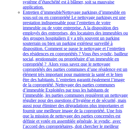
système d’étanchéité est à blâmer, soit sa mauvaise
application.
Entretien d’immeuble
Nettoyage parkings d’immeuble en
sous-sol ou en copropriété Le nettoyage parkings est une
prestation indispensable pour l’entretien de votre
immeuble ou de votre entreprise. A la disposition des
employés des entreprises, des locataires des immeubles ou
des groupes hospitaliers il y a très souvent un parking
souterrain ou bien un parking extérieur surveillé à
disposition. Comment se passe le nettoyage et l’entretien
des résidences en copropriétés ? Vous êtes syndic, bailleur
social, gestionnaire ou propriétaire d’un immeuble en
copropriété ? Alors vous savez que le nettoyage
copropriétés des parties communes d’une résidence est un
élément très important pour maintenir la santé et le bien
être des habitants. L’entretien garantit également l’image
de la copropriété. Nettoyage des parties communes
d’immeuble Exploitées par tous les habitants de
l’immeuble, les parties communes requièrent un nettoyage
régulier pour des questions d’hygiène et de sécurité, mais
aussi pour éliminer des dégradations plus importantes et
fournir une meilleure image de la copropriété. Une fois
que la mission de nettoyage des parties concernées est
définie et votée en assemblée générale, le syndic, avec
l’accord des copropriétaires, doit chercher le meilleur