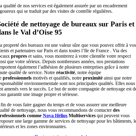
a qualité de nos services est également assurée par un encadrement
igoureux qui se traduit par des visites de contrôle régulières.
Société de nettoyage de bureaux sur Paris et
dans le Val d’Oise 95
a propreté des bureaux est une valeur sûre que vous pouvez offrir à vo
lients et partenaires sur Paris et dans toutes l’Ile de France . Via des
ocaux
propres
et sains, vous montrerez à votre clientèle votre respect
insi que votre sérieux. Depuis nombreuses années, nos prestations
mportent également l’adhésion de plusieurs entreprises grâce à notre
aute qualité de service. Notre
réactivité
, notre équipe
e
professionnels
motivés et qualifiés, notre
proximité
ainsi que notre
esponsabilité environnementale sont nos principales qualités. Elles nous
nt amenés vers le succès. Le but de notre compagnie de nettoyage est d
ous garantir une image propre et sérieuse.
fin de vous faire gagner du temps et de vous assurer une meilleure
ualité de nettoyage, nous vous recommandons de contacter
des
rofessionnels comme
Nova Hélios
Multiservices
qui peuvent vous
roposer une large gamme de services de nettoyage pour les bâtiments, l
ntérieurs et les zones environnantes.