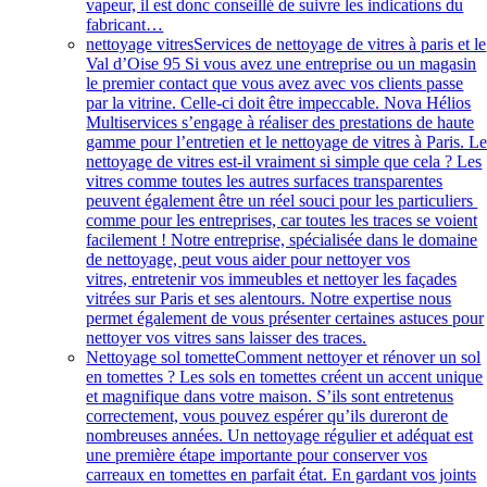
vapeur, il est donc conseillé de suivre les indications du
fabricant…
nettoyage vitres
Services de nettoyage de vitres à paris et le
Val d’Oise 95 Si vous avez une entreprise ou un magasin
le premier contact que vous avez avec vos clients passe
par la vitrine. Celle-ci doit être impeccable. Nova Hélios
Multiservices s’engage à réaliser des prestations de haute
gamme pour l’entretien et le nettoyage de vitres à Paris. L
nettoyage de vitres est-il vraiment si simple que cela ? Les
vitres comme toutes les autres surfaces transparentes
peuvent également être un réel souci pour les particuliers
comme pour les entreprises, car toutes les traces se voient
facilement ! Notre entreprise, spécialisée dans le domaine
de nettoyage, peut vous aider pour nettoyer vos
vitres, entretenir vos immeubles et nettoyer les façades
vitrées sur Paris et ses alentours. Notre expertise nous
permet également de vous présenter certaines astuces pour
nettoyer vos vitres sans laisser des traces.
Nettoyage sol tomette
Comment nettoyer et rénover un sol
en tomettes ? Les sols en tomettes créent un accent unique
et magnifique dans votre maison. S’ils sont entretenus
correctement, vous pouvez espérer qu’ils dureront de
nombreuses années. Un nettoyage régulier et adéquat est
une première étape importante pour conserver vos
carreaux en tomettes en parfait état. En gardant vos joints