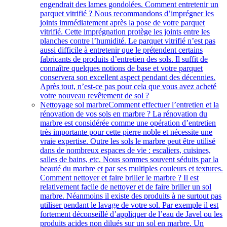
engendrait des lames gondolées. Comment entretenir un
parquet vitrifié ? Nous recommandons d’imprégner les
joints immédiatement après la pose de votre parquet
vitrifié. Cette imprégnation protège les joints entre les
planches contre l’humidité. Le parquet vitrifié n’est pas
aussi difficile à entretenir que le prétendent certains
fabricants de produits d’entretien des sols. Il suffit de
connaître quelques notions de base et votre parquet
conservera son excellent aspect pendant des décennies.
Après tout, n’est-ce pas pour cela que vous avez acheté
votre nouveau revêtement de sol ?
Nettoyage sol marbre
Comment effectuer l’entretien et la
rénovation de vos sols en marbre ? La rénovation du
marbre est considérée comme une opération d’entretien
très importante pour cette pierre noble et nécessite une
vraie expertise. Outre les sols le marbre peut être utilisé
dans de nombreux espaces de vie : escaliers, cuisines,
salles de bains, etc. Nous sommes souvent séduits par la
beauté du marbre et par ses multiples couleurs et textures.
Comment nettoyer et faire briller le marbre ? Il est
relativement facile de nettoyer et de faire briller un sol
marbre. Néanmoins il existe des produits à ne surtout pas
utiliser pendant le lavage de votre sol. Par exemple il est
fortement déconseillé d’appliquer de l’eau de Javel ou les
produits acides non dilués sur un sol en marbre. Un