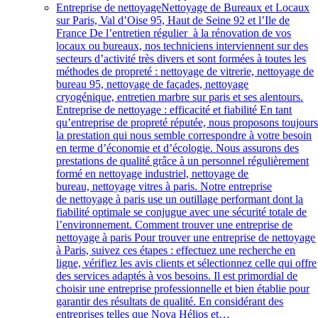
Entreprise de nettoyage
Nettoyage de Bureaux et Locaux
sur Paris, Val d’Oise 95, Haut de Seine 92 et l’Ile de
France De l’entretien régulier à la rénovation de vos
locaux ou bureaux, nos techniciens interviennent sur des
secteurs d’activité très divers et sont formées à toutes les
méthodes de propreté : nettoyage de vitrerie, nettoyage de
bureau 95, nettoyage de façades, nettoyage
cryogénique, entretien marbre sur paris et ses alentours.
Entreprise de nettoyage : efficacité et fiabilité En tant
qu’entreprise de propreté réputée, nous proposons toujour
la prestation qui nous semble correspondre à votre besoin
en terme d’économie et d’écologie. Nous assurons des
prestations de qualité grâce à un personnel régulièrement
formé en nettoyage industriel, nettoyage de
bureau, nettoyage vitres à paris. Notre entreprise
de nettoyage à paris use un outillage performant dont la
fiabilité optimale se conjugue avec une sécurité totale de
l’environnement. Comment trouver une entreprise de
nettoyage à paris Pour trouver une entreprise de nettoyage
à Paris, suivez ces étapes : effectuez une recherche en
ligne, vérifiez les avis clients et sélectionnez celle qui offre
des services adaptés à vos besoins. Il est primordial de
choisir une entreprise professionnelle et bien établie pour
garantir des résultats de qualité. En considérant des
entreprises telles que Nova Hélios et…