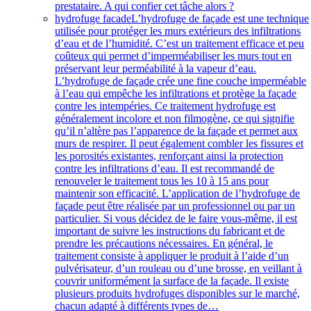
prestataire. A qui confier cet tâche alors ?
hydrofuge facade
L’hydrofuge de façade est une technique
utilisée pour protéger les murs extérieurs des infiltrations
d’eau et de l’humidité. C’est un traitement efficace et peu
coûteux qui permet d’imperméabiliser les murs tout en
préservant leur perméabilité à la vapeur d’eau.
L’hydrofuge de façade crée une fine couche imperméable
à l’eau qui empêche les infiltrations et protège la façade
contre les intempéries. Ce traitement hydrofuge est
généralement incolore et non filmogène, ce qui signifie
qu’il n’altère pas l’apparence de la façade et permet aux
murs de respirer. Il peut également combler les fissures et
les porosités existantes, renforçant ainsi la protection
contre les infiltrations d’eau. Il est recommandé de
renouveler le traitement tous les 10 à 15 ans pour
maintenir son efficacité. L’application de l’hydrofuge de
façade peut être réalisée par un professionnel ou par un
particulier. Si vous décidez de le faire vous-même, il est
important de suivre les instructions du fabricant et de
prendre les précautions nécessaires. En général, le
traitement consiste à appliquer le produit à l’aide d’un
pulvérisateur, d’un rouleau ou d’une brosse, en veillant à
couvrir uniformément la surface de la façade. Il existe
plusieurs produits hydrofuges disponibles sur le marché,
chacun adapté à différents types de…