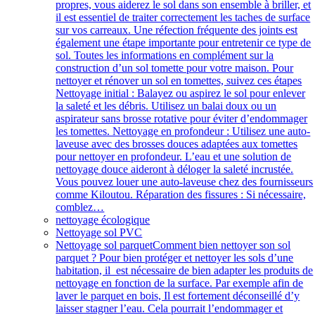
propres, vous aiderez le sol dans son ensemble à briller, et
il est essentiel de traiter correctement les taches de surface
sur vos carreaux. Une réfection fréquente des joints est
également une étape importante pour entretenir ce type de
sol. Toutes les informations en complément sur la
construction d’un sol tomette pour votre maison. Pour
nettoyer et rénover un sol en tomettes, suivez ces étapes
Nettoyage initial : Balayez ou aspirez le sol pour enlever
la saleté et les débris. Utilisez un balai doux ou un
aspirateur sans brosse rotative pour éviter d’endommager
les tomettes. Nettoyage en profondeur : Utilisez une auto-
laveuse avec des brosses douces adaptées aux tomettes
pour nettoyer en profondeur. L’eau et une solution de
nettoyage douce aideront à déloger la saleté incrustée.
Vous pouvez louer une auto-laveuse chez des fournisseurs
comme Kiloutou. Réparation des fissures : Si nécessaire,
comblez…
nettoyage écologique
Nettoyage sol PVC
Nettoyage sol parquet
Comment bien nettoyer son sol
parquet ? Pour bien protéger et nettoyer les sols d’une
habitation, il est nécessaire de bien adapter les produits de
nettoyage en fonction de la surface. Par exemple afin de
laver le parquet en bois, Il est fortement déconseillé d’y
laisser stagner l’eau. Cela pourrait l’endommager et