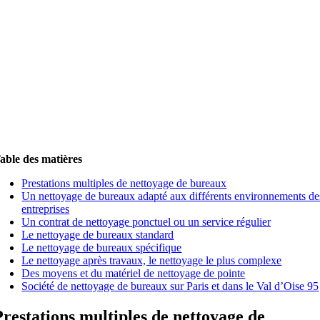
able des matières
Prestations multiples de nettoyage de bureaux
Un nettoyage de bureaux adapté aux différents environnements de
entreprises
Un contrat de nettoyage ponctuel ou un service régulier
Le nettoyage de bureaux standard
Le nettoyage de bureaux spécifique
Le nettoyage après travaux, le nettoyage le plus complexe
Des moyens et du
matériel de nettoyage
de pointe
Société de nettoyage de bureaux sur Paris et dans le Val d’Oise 95
Prestations multiples de nettoyage de