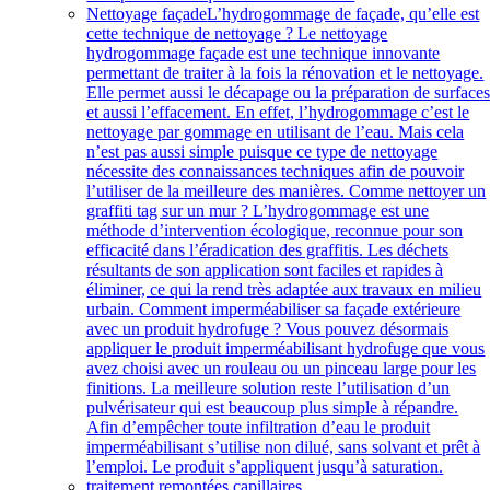
Nettoyage façade
L’hydrogommage de façade, qu’elle est
cette technique de nettoyage ? Le nettoyage
hydrogommage façade est une technique innovante
permettant de traiter à la fois la rénovation et le nettoyage.
Elle permet aussi le décapage ou la préparation de surface
et aussi l’effacement. En effet, l’hydrogommage c’est le
nettoyage par gommage en utilisant de l’eau. Mais cela
n’est pas aussi simple puisque ce type de nettoyage
nécessite des connaissances techniques afin de pouvoir
l’utiliser de la meilleure des manières. Comme nettoyer un
graffiti tag sur un mur ? L’hydrogommage est une
méthode d’intervention écologique, reconnue pour son
efficacité dans l’éradication des graffitis. Les déchets
résultants de son application sont faciles et rapides à
éliminer, ce qui la rend très adaptée aux travaux en milieu
urbain. Comment imperméabiliser sa façade extérieure
avec un produit hydrofuge ? Vous pouvez désormais
appliquer le produit imperméabilisant hydrofuge que vous
avez choisi avec un rouleau ou un pinceau large pour les
finitions. La meilleure solution reste l’utilisation d’un
pulvérisateur qui est beaucoup plus simple à répandre.
Afin d’empêcher toute infiltration d’eau le produit
imperméabilisant s’utilise non dilué, sans solvant et prêt à
l’emploi. Le produit s’appliquent jusqu’à saturation.
traitement remontées capillaires