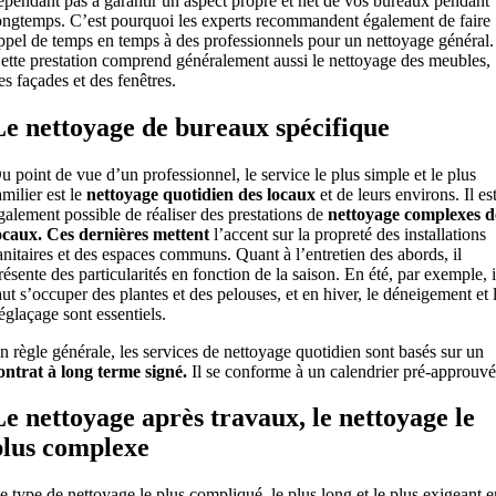
ependant pas à garantir un aspect propre et net de vos bureaux pendant
ongtemps. C’est pourquoi les experts recommandent également de faire
ppel de temps en temps à des professionnels pour un nettoyage général.
ette prestation comprend généralement aussi le nettoyage des meubles,
es façades et des fenêtres.
Le nettoyage de bureaux spécifique
u point de vue d’un professionnel, le service le plus simple et le plus
amilier est le
nettoyage quotidien des locaux
et de leurs environs. Il es
galement possible de réaliser des prestations de
nettoyage complexes d
ocaux. Ces dernières mettent
l’accent sur la propreté des installations
anitaires et des espaces communs. Quant à l’entretien des abords, il
résente des particularités en fonction de la saison. En été, par exemple, i
aut s’occuper des plantes et des pelouses, et en hiver, le déneigement et 
églaçage sont essentiels.
n règle générale, les services de nettoyage quotidien sont basés sur un
ontrat à long terme signé.
Il se conforme à un calendrier pré-approuvé
Le nettoyage après travaux, le nettoyage le
plus complexe
e type de nettoyage le plus compliqué, le plus long et le plus exigeant 