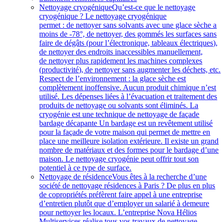
Nettoyage cryogénique
Qu’est-ce que le nettoyage
cryogénique ? Le nettoyage cryogénique
permet : de nettoyer sans solvants avec une glace sèche a
moins de -78°, de nettoyer, des gommés les surfaces sans
faire de dégâts (pour l’électronique, tableaux électriques),
de nettoyer des endroits inaccessibles manuellement,
de nettoyer plus rapidement les machines complexes
(productivité), de nettoyer sans augmenter les déchets, etc.
Respect de l’environnement : la glace sèche est
complètement inoffensive. Aucun produit chimique n’est
utilisé. Les dépenses liées à l’évacuation et traitement des
produits de nettoyage ou solvants sont éliminés. La
cryogénie est une technique de nettoyage de façade
bardage décapante Un bardage est un revêtement utilisé
pour la façade de votre maison qui permet de mettre en
place une meilleure isolation extérieure. Il existe un grand
nombre de matériaux et des formes pour le bardage d’une
maison. Le nettoyage cryogénie peut offrir tout son
potentiel à ce type de surface.
Nettoyage de résidence
Vous êtes à la recherche d’une
société de nettoyage résidences à Paris ? De plus en plus
de copropriétés préfèrent faire appel à une entreprise
d’entretien plutôt que d’employer un salarié à demeure
pour nettoyer les locaux. L’entreprise Nova Hélios
Multiservices réalise tous vos travaux de nettoyage