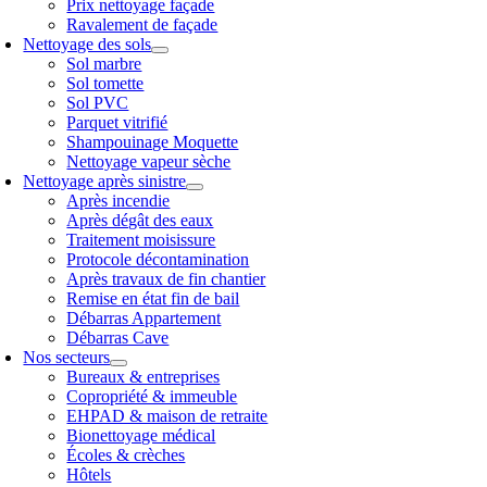
Prix nettoyage façade
Ravalement de façade
Nettoyage des sols
Sol marbre
Sol tomette
Sol PVC
Parquet vitrifié
Shampouinage Moquette
Nettoyage vapeur sèche
Nettoyage après sinistre
Après incendie
Après dégât des eaux
Traitement moisissure
Protocole décontamination
Après travaux de fin chantier
Remise en état fin de bail
Débarras Appartement
Débarras Cave
Nos secteurs
Bureaux & entreprises
Copropriété & immeuble
EHPAD & maison de retraite
Bionettoyage médical
Écoles & crèches
Hôtels