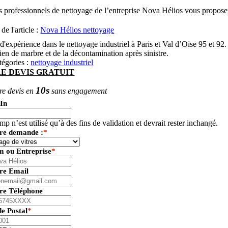
s professionnels de nettoyage de l’entreprise Nova Hélios vous proposent
de l'article :
Nova Hélios nettoyage
d'expérience dans le nettoyage industriel à Paris et Val d’Oise 95 et 9
tien de marbre et de la décontamination après sinistre.
tégories :
nettoyage industriel
E DEVIS GRATUIT
10s
re devis en
sans engagement
In
p n’est utilisé qu’à des fins de validation et devrait rester inchangé.
tre demande :
*
m ou Entreprise
*
tre Email
tre Téléphone
de Postal
*