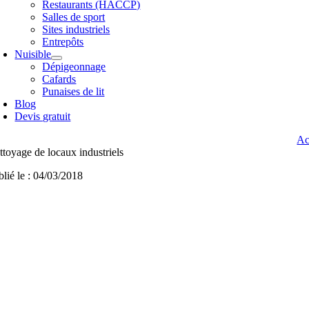
Restaurants (HACCP)
Salles de sport
Sites industriels
Entrepôts
Nuisible
Dépigeonnage
Cafards
Punaises de lit
Blog
Devis gratuit
Ac
ttoyage de locaux industriels
blié le : 04/03/2018