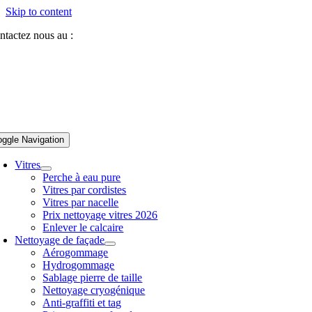
Skip to content
ntactez nous au :
07 81 84 64 40
oggle Navigation
Vitres
Perche à eau pure
Vitres par cordistes
Vitres par nacelle
Prix nettoyage vitres 2026
Enlever le calcaire
Nettoyage de façade
Aérogommage
Hydrogommage
Sablage pierre de taille
Nettoyage cryogénique
Anti-graffiti et tag