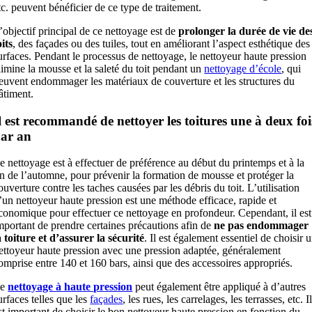
tc. peuvent bénéficier de ce type de traitement.
’objectif principal de ce nettoyage est de
prolonger la durée de vie de
oits
, des façades ou des tuiles, tout en améliorant l’aspect esthétique des
urfaces. Pendant le processus de nettoyage, le nettoyeur haute pression
limine la mousse et la saleté du toit pendant un
nettoyage d’école
, qui
euvent endommager les matériaux de couverture et les structures du
âtiment.
l est recommandé de nettoyer les toitures une à deux foi
ar an
e nettoyage est à effectuer de préférence au début du printemps et à la
in de l’automne, pour prévenir la formation de mousse et protéger la
ouverture contre les taches causées par les débris du toit. L’utilisation
’un nettoyeur haute pression est une méthode efficace, rapide et
conomique pour effectuer ce nettoyage en profondeur. Cependant, il est
mportant de prendre certaines précautions afin de
ne pas endommager
a toiture et d’assurer la sécurité
. Il est également essentiel de choisir 
ettoyeur haute pression avec une pression adaptée, généralement
omprise entre 140 et 160 bars, ainsi que des accessoires appropriés.
Le
nettoyage à haute pression
peut également être appliqué à d’autres
urfaces telles que les
façades
, les rues, les carrelages, les terrasses, etc. I
st important de choisir le bon nettoyeur haute pression en fonction du