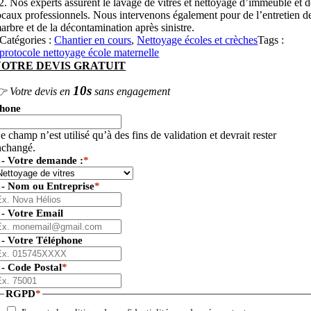
2. Nos experts assurent le lavage de vitres et nettoyage d’immeuble et 
ocaux professionnels. Nous intervenons également pour de l’entretien d
arbre et de la décontamination après sinistre.
Catégories :
Chantier en cours
,
Nettoyage écoles et crèches
Tags :
protocole nettoyage école maternelle
VOTRE DEVIS GRATUIT
10s
 Votre devis en
sans engagement
hone
e champ n’est utilisé qu’à des fins de validation et devrait rester
nchangé.
 - Votre demande :
*
 - Nom ou Entreprise
*
 - Votre Email
 - Votre Téléphone
 - Code Postal
*
RGPD
*