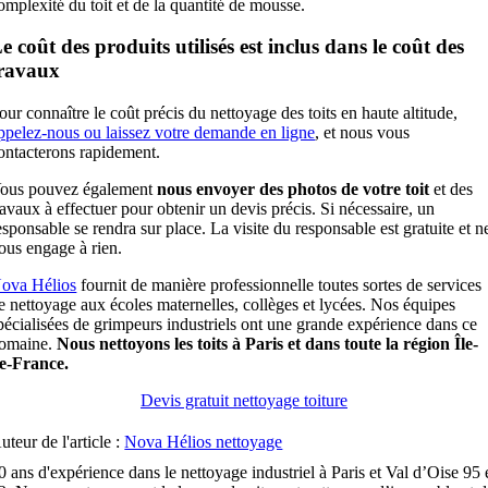
omplexité du toit et de la quantité de mousse.
e coût des produits utilisés est inclus dans le coût des
ravaux
our connaître le coût précis du nettoyage des toits en haute altitude,
ppelez-nous ou laissez votre demande en ligne
, et nous vous
ontacterons rapidement.
ous pouvez également
nous envoyer des photos de votre toit
et des
ravaux à effectuer pour obtenir un devis précis. Si nécessaire, un
esponsable se rendra sur place. La visite du responsable est gratuite et n
ous engage à rien.
ova Hélios
fournit de manière professionnelle toutes sortes de services
e nettoyage aux écoles maternelles, collèges et lycées. Nos équipes
pécialisées de grimpeurs industriels ont une grande expérience dans ce
omaine.
Nous nettoyons les toits à Paris et dans toute la région Île-
e-France.
Devis gratuit nettoyage toiture
uteur de l'article :
Nova Hélios nettoyage
0 ans d'expérience dans le nettoyage industriel à Paris et Val d’Oise 95 