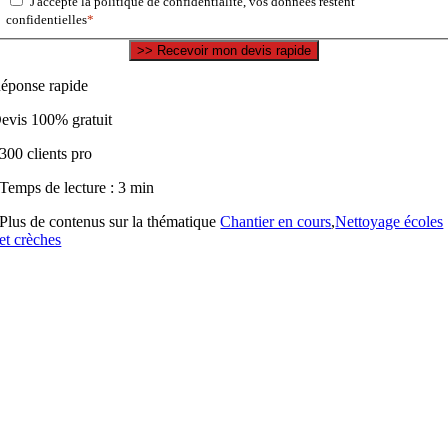
J'accepte la politique de confidentialité, vos données restent
confidentielles
*
éponse rapide
evis 100% gratuit
300 clients pro
Temps de lecture : 3 min
Plus de contenus sur la thématique
Chantier en cours
,
Nettoyage écoles
et crèches