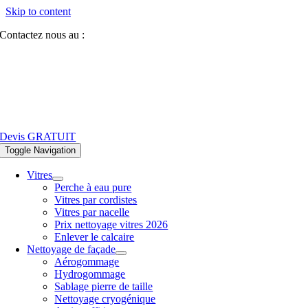
Skip to content
Contactez nous au :
07 81 84 64 40
Devis GRATUIT
Toggle Navigation
Vitres
Perche à eau pure
Vitres par cordistes
Vitres par nacelle
Prix nettoyage vitres 2026
Enlever le calcaire
Nettoyage de façade
Aérogommage
Hydrogommage
Sablage pierre de taille
Nettoyage cryogénique