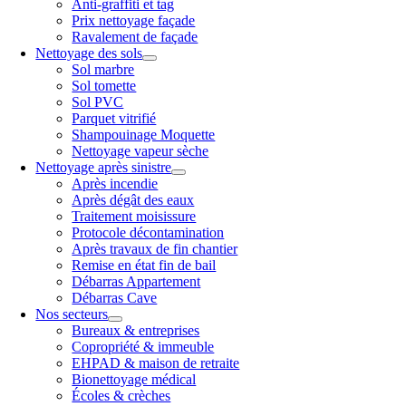
Anti-graffiti et tag
Prix nettoyage façade
Ravalement de façade
Nettoyage des sols
Sol marbre
Sol tomette
Sol PVC
Parquet vitrifié
Shampouinage Moquette
Nettoyage vapeur sèche
Nettoyage après sinistre
Après incendie
Après dégât des eaux
Traitement moisissure
Protocole décontamination
Après travaux de fin chantier
Remise en état fin de bail
Débarras Appartement
Débarras Cave
Nos secteurs
Bureaux & entreprises
Copropriété & immeuble
EHPAD & maison de retraite
Bionettoyage médical
Écoles & crèches