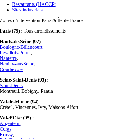
Restaurants (HACCP)
Sites industriels
Zones d’intervention Paris & Île-de-France
Paris (75)
: Tous arrondissements
Hauts-de-Seine (92)
:
Boulogne-Billancourt
,
Levallois-Perret
,
Nanterre
,
Neuilly-sur-Seine
,
Courbevoie
Seine-Saint-Denis (93)
:
Saint-Denis
,
Montreuil, Bobigny, Pantin
Val-de-Marne (94)
:
Créteil, Vincennes, Ivry, Maisons-Alfort
Val-d’Oise (95)
:
Argenteuil
,
Cergy
,
Roissy
,