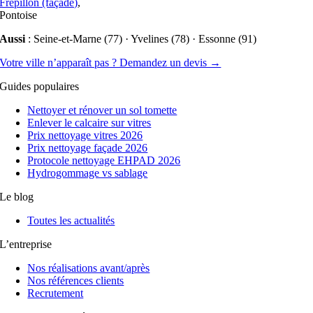
Frépillon (façade)
,
Pontoise
Aussi
: Seine-et-Marne (77) · Yvelines (78) · Essonne (91)
Votre ville n’apparaît pas ? Demandez un devis →
Guides populaires
Nettoyer et rénover un sol tomette
Enlever le calcaire sur vitres
Prix nettoyage vitres 2026
Prix nettoyage façade 2026
Protocole nettoyage EHPAD 2026
Hydrogommage vs sablage
Le blog
Toutes les actualités
L’entreprise
Nos réalisations avant/après
Nos références clients
Recrutement