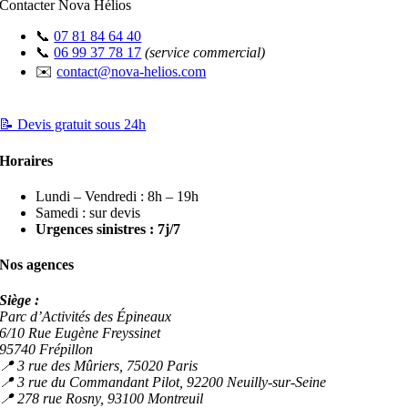
Contacter Nova Hélios
📞
07 81 84 64 40
📞
06 99 37 78 17
(service commercial)
✉️
contact@nova-helios.com
📝 Devis gratuit sous 24h
Horaires
Lundi – Vendredi : 8h – 19h
Samedi : sur devis
Urgences sinistres : 7j/7
Nos agences
Siège :
Parc d’Activités des Épineaux
6/10 Rue Eugène Freyssinet
95740 Frépillon
📍 3 rue des Mûriers, 75020 Paris
📍 3 rue du Commandant Pilot, 92200 Neuilly-sur-Seine
📍 278 rue Rosny, 93100 Montreuil