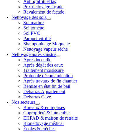
Anti-graffiti et tag
Prix nettoyage façade
Ravalement de façade
Nettoyage des sols
Sol marbre
Sol tomette
Sol PVC
Parquet vitrifié
Shampouinage Moquette
Nettoyage vapeur sèche
Nettoyage après sinistre
Après incendie
Après dégât des eaux
Traitement moisissure
Protocole décontamination
Après travaux de fin chantier
Remise en état fin de bail
Débarras Appartement
Débarras Cave
Nos secteurs
Bureaux & entreprises
Copropriété & immeuble
EHPAD & maison de retraite
Bionettoyage médical
Écoles & crèches