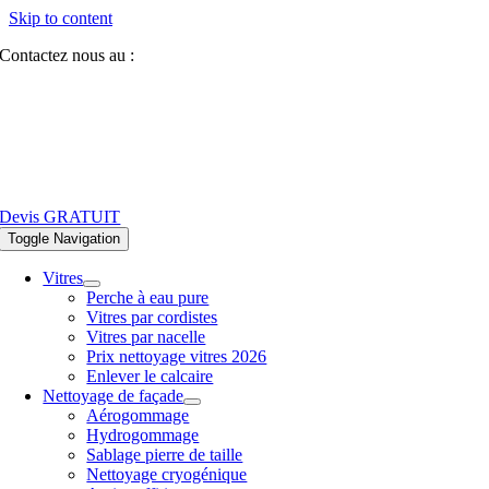
Skip to content
Contactez nous au :
07 81 84 64 40
Devis GRATUIT
Toggle Navigation
Vitres
Perche à eau pure
Vitres par cordistes
Vitres par nacelle
Prix nettoyage vitres 2026
Enlever le calcaire
Nettoyage de façade
Aérogommage
Hydrogommage
Sablage pierre de taille
Nettoyage cryogénique