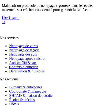
Maintenir un protocole de nettoyage rigoureux dans les écoles
maternelles et crèches est essentiel pour garantir la santé et ...
Lire la suite
0
Nos services
Nettoyage de vitres
Nettoyage de façade
Nettoyage des sols
Nettoyage après sinistre
Anti-graffiti & tags
Contrats d’entretien
Dératisation & nuisibles
Nos secteurs
Bureaux & entreprises
Copropriété & immeuble
EHPAD & maison de retraite
Écoles & crèches
Hôtels