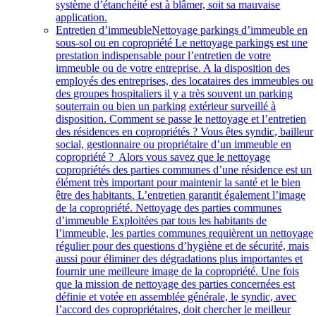
système d’étanchéité est à blâmer, soit sa mauvaise
application.
Entretien d’immeuble
Nettoyage parkings d’immeuble en
sous-sol ou en copropriété Le nettoyage parkings est une
prestation indispensable pour l’entretien de votre
immeuble ou de votre entreprise. A la disposition des
employés des entreprises, des locataires des immeubles ou
des groupes hospitaliers il y a très souvent un parking
souterrain ou bien un parking extérieur surveillé à
disposition. Comment se passe le nettoyage et l’entretien
des résidences en copropriétés ? Vous êtes syndic, bailleur
social, gestionnaire ou propriétaire d’un immeuble en
copropriété ? Alors vous savez que le nettoyage
copropriétés des parties communes d’une résidence est un
élément très important pour maintenir la santé et le bien
être des habitants. L’entretien garantit également l’image
de la copropriété. Nettoyage des parties communes
d’immeuble Exploitées par tous les habitants de
l’immeuble, les parties communes requièrent un nettoyage
régulier pour des questions d’hygiène et de sécurité, mais
aussi pour éliminer des dégradations plus importantes et
fournir une meilleure image de la copropriété. Une fois
que la mission de nettoyage des parties concernées est
définie et votée en assemblée générale, le syndic, avec
l’accord des copropriétaires, doit chercher le meilleur