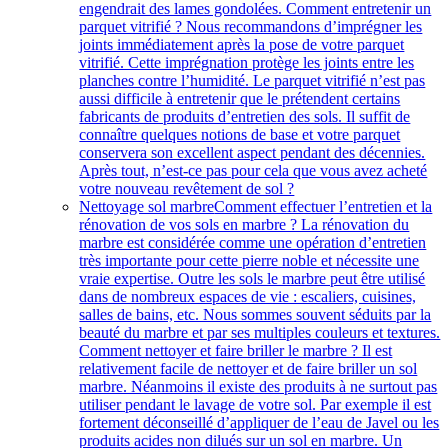
engendrait des lames gondolées. Comment entretenir un
parquet vitrifié ? Nous recommandons d’imprégner les
joints immédiatement après la pose de votre parquet
vitrifié. Cette imprégnation protège les joints entre les
planches contre l’humidité. Le parquet vitrifié n’est pas
aussi difficile à entretenir que le prétendent certains
fabricants de produits d’entretien des sols. Il suffit de
connaître quelques notions de base et votre parquet
conservera son excellent aspect pendant des décennies.
Après tout, n’est-ce pas pour cela que vous avez acheté
votre nouveau revêtement de sol ?
Nettoyage sol marbre
Comment effectuer l’entretien et la
rénovation de vos sols en marbre ? La rénovation du
marbre est considérée comme une opération d’entretien
très importante pour cette pierre noble et nécessite une
vraie expertise. Outre les sols le marbre peut être utilisé
dans de nombreux espaces de vie : escaliers, cuisines,
salles de bains, etc. Nous sommes souvent séduits par la
beauté du marbre et par ses multiples couleurs et textures.
Comment nettoyer et faire briller le marbre ? Il est
relativement facile de nettoyer et de faire briller un sol
marbre. Néanmoins il existe des produits à ne surtout pas
utiliser pendant le lavage de votre sol. Par exemple il est
fortement déconseillé d’appliquer de l’eau de Javel ou les
produits acides non dilués sur un sol en marbre. Un