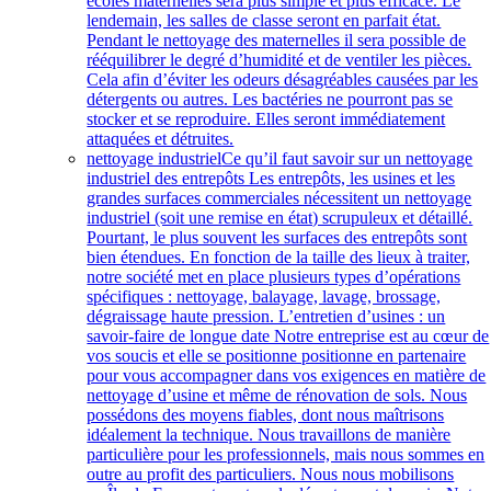
écoles maternelles sera plus simple et plus efficace. Le
lendemain, les salles de classe seront en parfait état.
Pendant le nettoyage des maternelles il sera possible de
rééquilibrer le degré d’humidité et de ventiler les pièces.
Cela afin d’éviter les odeurs désagréables causées par les
détergents ou autres. Les bactéries ne pourront pas se
stocker et se reproduire. Elles seront immédiatement
attaquées et détruites.
nettoyage industriel
Ce qu’il faut savoir sur un nettoyage
industriel des entrepôts Les entrepôts, les usines et les
grandes surfaces commerciales nécessitent un nettoyage
industriel (soit une remise en état) scrupuleux et détaillé.
Pourtant, le plus souvent les surfaces des entrepôts sont
bien étendues. En fonction de la taille des lieux à traiter,
notre société met en place plusieurs types d’opérations
spécifiques : nettoyage, balayage, lavage, brossage,
dégraissage haute pression. L’entretien d’usines : un
savoir-faire de longue date Notre entreprise est au cœur de
vos soucis et elle se positionne positionne en partenaire
pour vous accompagner dans vos exigences en matière de
nettoyage d’usine et même de rénovation de sols. Nous
possédons des moyens fiables, dont nous maîtrisons
idéalement la technique. Nous travaillons de manière
particulière pour les professionnels, mais nous sommes en
outre au profit des particuliers. Nous nous mobilisons