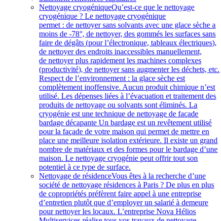
Nettoyage cryogénique
Qu’est-ce que le nettoyage
cryogénique ? Le nettoyage cryogénique
permet : de nettoyer sans solvants avec une glace sèche a
moins de -78°, de nettoyer, des gommés les surfaces sans
faire de dégâts (pour l’électronique, tableaux électriques),
de nettoyer des endroits inaccessibles manuellement,
de nettoyer plus rapidement les machines complexes
(productivité), de nettoyer sans augmenter les déchets, etc.
Respect de l’environnement : la glace sèche est
complètement inoffensive. Aucun produit chimique n’est
utilisé. Les dépenses liées à l’évacuation et traitement des
produits de nettoyage ou solvants sont éliminés. La
cryogénie est une technique de nettoyage de façade
bardage décapante Un bardage est un revêtement utilisé
pour la façade de votre maison qui permet de mettre en
place une meilleure isolation extérieure. Il existe un grand
nombre de matériaux et des formes pour le bardage d’une
maison. Le nettoyage cryogénie peut offrir tout son
potentiel à ce type de surface.
Nettoyage de résidence
Vous êtes à la recherche d’une
société de nettoyage résidences à Paris ? De plus en plus
de copropriétés préfèrent faire appel à une entreprise
d’entretien plutôt que d’employer un salarié à demeure
pour nettoyer les locaux. L’entreprise Nova Hélios
Multiservices réalise tous vos travaux de nettoyage