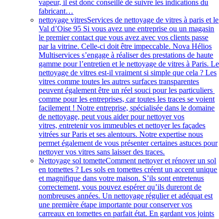
vapeur, il est donc conseillé de suivre les indications du
fabricant…
nettoyage vitres
Services de nettoyage de vitres à paris et le
Val d’Oise 95 Si vous avez une entreprise ou un magasin
le premier contact que vous avez avec vos clients passe
par la vitrine. Celle-ci doit être impeccable. Nova Hélios
Multiservices s’engage à réaliser des prestations de haute
gamme pour l’entretien et le nettoyage de vitres à Paris. L
nettoyage de vitres est-il vraiment si simple que cela ? Les
vitres comme toutes les autres surfaces transparentes
peuvent également être un réel souci pour les particuliers
comme pour les entreprises, car toutes les traces se voient
facilement ! Notre entreprise, spécialisée dans le domaine
de nettoyage, peut vous aider pour nettoyer vos
vitres, entretenir vos immeubles et nettoyer les façades
vitrées sur Paris et ses alentours. Notre expertise nous
permet également de vous présenter certaines astuces pour
nettoyer vos vitres sans laisser des traces.
Nettoyage sol tomette
Comment nettoyer et rénover un sol
en tomettes ? Les sols en tomettes créent un accent unique
et magnifique dans votre maison. S’ils sont entretenus
correctement, vous pouvez espérer qu’ils dureront de
nombreuses années. Un nettoyage régulier et adéquat est
une première étape importante pour conserver vos
carreaux en tomettes en parfait état. En gardant vos joints