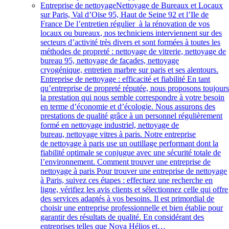
Entreprise de nettoyage
Nettoyage de Bureaux et Locaux
sur Paris, Val d’Oise 95, Haut de Seine 92 et l’Ile de
France De l’entretien régulier à la rénovation de vos
locaux ou bureaux, nos techniciens interviennent sur des
secteurs d’activité très divers et sont formées à toutes les
méthodes de propreté : nettoyage de vitrerie, nettoyage de
bureau 95, nettoyage de façades, nettoyage
cryogénique, entretien marbre sur paris et ses alentours.
Entreprise de nettoyage : efficacité et fiabilité En tant
qu’entreprise de propreté réputée, nous proposons toujour
la prestation qui nous semble correspondre à votre besoin
en terme d’économie et d’écologie. Nous assurons des
prestations de qualité grâce à un personnel régulièrement
formé en nettoyage industriel, nettoyage de
bureau, nettoyage vitres à paris. Notre entreprise
de nettoyage à paris use un outillage performant dont la
fiabilité optimale se conjugue avec une sécurité totale de
l’environnement. Comment trouver une entreprise de
nettoyage à paris Pour trouver une entreprise de nettoyage
à Paris, suivez ces étapes : effectuez une recherche en
ligne, vérifiez les avis clients et sélectionnez celle qui offre
des services adaptés à vos besoins. Il est primordial de
choisir une entreprise professionnelle et bien établie pour
garantir des résultats de qualité. En considérant des
entreprises telles que Nova Hélios et…