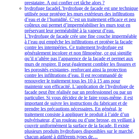
prestataire. A qui confier cet tâche alors ?
hydrofuge facade
L’hydrofuge de façade est une technique
utilisée pour protéger les murs extérieurs des infiltrations
d’eau et de l’humidité. C’est un traitement efficace et peu
coûteux qui permet d’imperméabiliser les murs tout en
préservant leur perméabilité à la vapeur d’eau.
L’hydrofuge de façade crée une fine couche imperméable
à l’eau qui empêche les infiltrations et protège la façade
contre les intempéries. Ce traitement hydrofuge est
généralement incolore et non filmogène, ce qui signifie
qu’il n’altère pas l’apparence de la façade et permet aux
murs de respirer. Il peut également combler les fissures et
les porosités existantes, renforçant ainsi la protection
contre les infiltrations d’eau. Il est recommandé de
renouveler le traitement tous les 10 à 15 ans pour
maintenir son efficacité. L’application de l’hydrofuge de
façade peut être réalisée par un professionnel ou par un
particulier. Si vous décidez de le faire vous-même, il est
important de suivre les instructions du fabricant et de
prendre les précautions nécessaires. En général, le
traitement consiste à appliquer le produit à l’aide d’un
pulvérisateur, d’un rouleau ou d’une brosse, en veillant à
couvrir uniformément la surface de la façade. Il existe
plusieurs produits hydrofuges disponibles sur le marché,
chacun adapté à différents types de…