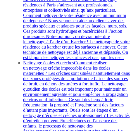
résidences à Paris s’adressant aux professionnels,
entreprises et collectivités ainsi qu’aux particuliers.
Comment nettoyer de votre résidence avec un minimum
de dépense ? Nous venons en aide aux clients avec des
produits spéciaux et adaptés pour les façades, murs, sols.
Ces produits sont hydrofuges et bactéricides à l’action
durcissante. Notre opinion : on devrait interdire
le nettoyage à l’aide d’un Karcher ! Le nettoyage de votre
résidence au karcher creuse les surfaces à nettoyer. Cette
technique de nettoyage est déjà ancienne et dépassée. On
est là pour les nettoyer les surfaces et pas pour les user.
Nettoyage écoles et crèches
Comment réaliser
un nettoyage crèche impeccable dans les écoles
maternelles ? Les crèches sont situées habituellement dans
des zones protégées de la pollution de l’air et des sources
de bruit, en dehors des artères à fort trafic. Le nettoyage
quotidien des écoles est très important pour maintenir un
environnement agréable et pour empêcher la propagation
de virus ou d’infections. Ce sont des lieux à forte
fréquentation, la propreté et l’hygiène sont des facteurs
d’autant plus importants. Quels sont les étapes d’un
nettoyage d’écoles et crèches professionnel ? Les activités
d’entretien peuvent être effectuées en l’absence des
enfants, le processus de nettoyage des