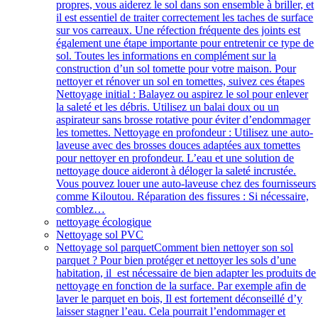
propres, vous aiderez le sol dans son ensemble à briller, et
il est essentiel de traiter correctement les taches de surface
sur vos carreaux. Une réfection fréquente des joints est
également une étape importante pour entretenir ce type de
sol. Toutes les informations en complément sur la
construction d’un sol tomette pour votre maison. Pour
nettoyer et rénover un sol en tomettes, suivez ces étapes
Nettoyage initial : Balayez ou aspirez le sol pour enlever
la saleté et les débris. Utilisez un balai doux ou un
aspirateur sans brosse rotative pour éviter d’endommager
les tomettes. Nettoyage en profondeur : Utilisez une auto-
laveuse avec des brosses douces adaptées aux tomettes
pour nettoyer en profondeur. L’eau et une solution de
nettoyage douce aideront à déloger la saleté incrustée.
Vous pouvez louer une auto-laveuse chez des fournisseurs
comme Kiloutou. Réparation des fissures : Si nécessaire,
comblez…
nettoyage écologique
Nettoyage sol PVC
Nettoyage sol parquet
Comment bien nettoyer son sol
parquet ? Pour bien protéger et nettoyer les sols d’une
habitation, il est nécessaire de bien adapter les produits de
nettoyage en fonction de la surface. Par exemple afin de
laver le parquet en bois, Il est fortement déconseillé d’y
laisser stagner l’eau. Cela pourrait l’endommager et