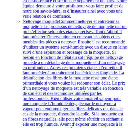
en Île-de-France et sur tous le département de paris. Notre
équipe demeure à votre profit pour vous faire profiter de
notre son savoir-faire, et d’instaurer ainsi avec vous une
vraie relation de confiance.
Nettoyage moquette
Comment nettoyer et entretenir sa
moquette ? Le processus de nettoyage de moquette par un
pro s’effectue selon des étapes précises. Tout d’abord il
faut préparer l’intervention en enlevant les objets et les
meubles des pièces à nettoyer. Ensuite il est recommandé
d’utiliser un système semi-humide avec un disque en laine
suivi d’une aspiration et brossage de la moquette. Si
besoin en fonction de l’état du sol l’équipe de nettoyage
procède à un détachage de la moquette et d’un nettoyage
en profondeur. Après ces premières étapes d’entretien il
faut procéder à un traitement bactéricide et fongicide. La
désinfection des fibres de la moquette reste une étape
primordiale si vous voulez lui redonner son éclat. Le prix
d’un nettoyage de moquette est très variable en fonction
de son état et des techniques utilisées par les
professionnels. Bien utiliser votre appareil vapeur pour
une moquette L’humidité dégagée par le nettoyeur à
vapeur peut endommager les fibres délicates ou, dans le
cas de la moquette, dissoudre la colle. Si la moquette est
en fibres naturelles, elle peut même rétrécir en séchant si
elle est trop humide. Avant d’exposer une moquette à la