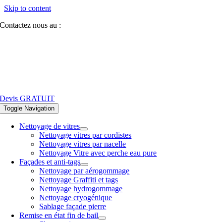
Skip to content
Contactez nous au :
07 81 84 64 40
Devis GRATUIT
Toggle Navigation
Nettoyage de vitres
Nettoyage vitres par cordistes
Nettoyage vitres par nacelle
Nettoyage Vitre avec perche eau pure
Façades et anti-tags
Nettoyage par aérogommage
Nettoyage Graffiti et tags
Nettoyage hydrogommage
Nettoyage cryogénique
Sablage façade pierre
Remise en état fin de bail