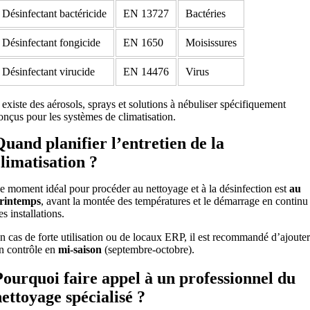
Désinfectant bactéricide
EN 13727
Bactéries
Désinfectant fongicide
EN 1650
Moisissures
Désinfectant virucide
EN 14476
Virus
l existe des aérosols, sprays et solutions à nébuliser spécifiquement
onçus pour les systèmes de climatisation.
Quand planifier l’entretien de la
climatisation ?
e moment idéal pour procéder au nettoyage et à la désinfection est
au
rintemps
, avant la montée des températures et le démarrage en continu
es installations.
n cas de forte utilisation ou de locaux ERP, il est recommandé d’ajoute
n contrôle en
mi-saison
(septembre-octobre).
Pourquoi faire appel à un professionnel du
nettoyage spécialisé ?