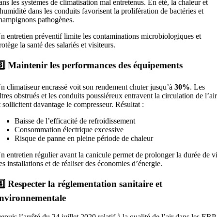
ans les systèmes de climatisation mal entretenus. En été, la chaleur et
’humidité dans les conduits favorisent la prolifération de bactéries et
hampignons pathogènes.
n entretien préventif limite les contaminations microbiologiques et
rotège la santé des salariés et visiteurs.
️⃣ Maintenir les performances des équipements
n climatiseur encrassé voit son rendement chuter jusqu’à
30%
. Les
iltres obstrués et les conduits poussiéreux entravent la circulation de l’ai
t sollicitent davantage le compresseur. Résultat :
Baisse de l’efficacité de refroidissement
Consommation électrique excessive
Risque de panne en pleine période de chaleur
n entretien régulier avant la canicule permet de prolonger la durée de v
es installations et de réaliser des économies d’énergie.
️⃣ Respecter la réglementation sanitaire et
nvironnementale
epuis l’arrêté du 24 juillet 2020 relatif à la qualité de l’air dans les ERP