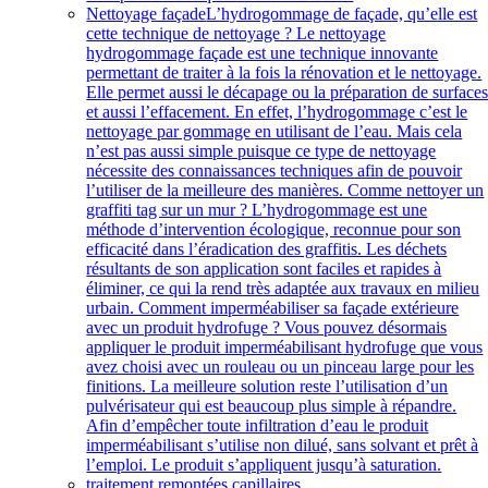
Nettoyage façade
L’hydrogommage de façade, qu’elle est
cette technique de nettoyage ? Le nettoyage
hydrogommage façade est une technique innovante
permettant de traiter à la fois la rénovation et le nettoyage.
Elle permet aussi le décapage ou la préparation de surface
et aussi l’effacement. En effet, l’hydrogommage c’est le
nettoyage par gommage en utilisant de l’eau. Mais cela
n’est pas aussi simple puisque ce type de nettoyage
nécessite des connaissances techniques afin de pouvoir
l’utiliser de la meilleure des manières. Comme nettoyer un
graffiti tag sur un mur ? L’hydrogommage est une
méthode d’intervention écologique, reconnue pour son
efficacité dans l’éradication des graffitis. Les déchets
résultants de son application sont faciles et rapides à
éliminer, ce qui la rend très adaptée aux travaux en milieu
urbain. Comment imperméabiliser sa façade extérieure
avec un produit hydrofuge ? Vous pouvez désormais
appliquer le produit imperméabilisant hydrofuge que vous
avez choisi avec un rouleau ou un pinceau large pour les
finitions. La meilleure solution reste l’utilisation d’un
pulvérisateur qui est beaucoup plus simple à répandre.
Afin d’empêcher toute infiltration d’eau le produit
imperméabilisant s’utilise non dilué, sans solvant et prêt à
l’emploi. Le produit s’appliquent jusqu’à saturation.
traitement remontées capillaires