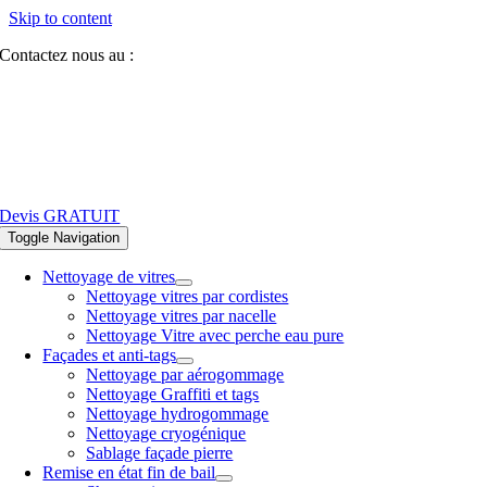
Skip to content
Contactez nous au :
07 81 84 64 40
Devis GRATUIT
Toggle Navigation
Nettoyage de vitres
Nettoyage vitres par cordistes
Nettoyage vitres par nacelle
Nettoyage Vitre avec perche eau pure
Façades et anti-tags
Nettoyage par aérogommage
Nettoyage Graffiti et tags
Nettoyage hydrogommage
Nettoyage cryogénique
Sablage façade pierre
Remise en état fin de bail