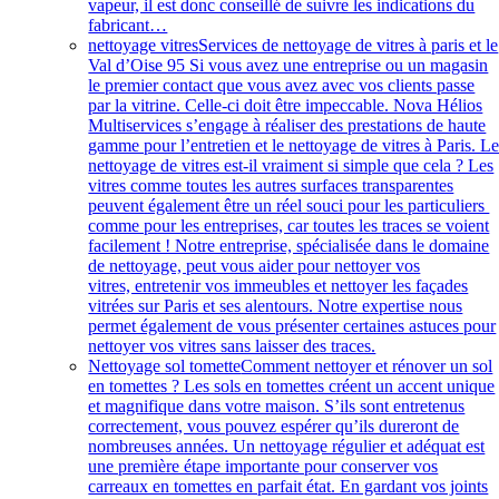
vapeur, il est donc conseillé de suivre les indications du
fabricant…
nettoyage vitres
Services de nettoyage de vitres à paris et le
Val d’Oise 95 Si vous avez une entreprise ou un magasin
le premier contact que vous avez avec vos clients passe
par la vitrine. Celle-ci doit être impeccable. Nova Hélios
Multiservices s’engage à réaliser des prestations de haute
gamme pour l’entretien et le nettoyage de vitres à Paris. L
nettoyage de vitres est-il vraiment si simple que cela ? Les
vitres comme toutes les autres surfaces transparentes
peuvent également être un réel souci pour les particuliers
comme pour les entreprises, car toutes les traces se voient
facilement ! Notre entreprise, spécialisée dans le domaine
de nettoyage, peut vous aider pour nettoyer vos
vitres, entretenir vos immeubles et nettoyer les façades
vitrées sur Paris et ses alentours. Notre expertise nous
permet également de vous présenter certaines astuces pour
nettoyer vos vitres sans laisser des traces.
Nettoyage sol tomette
Comment nettoyer et rénover un sol
en tomettes ? Les sols en tomettes créent un accent unique
et magnifique dans votre maison. S’ils sont entretenus
correctement, vous pouvez espérer qu’ils dureront de
nombreuses années. Un nettoyage régulier et adéquat est
une première étape importante pour conserver vos
carreaux en tomettes en parfait état. En gardant vos joints