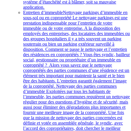
système d’étanchéité est à blâmer, soit sa mauvaise
application.
Entretien d’immeuble
Nettoyage parkings d’immeuble en
sous-sol ou en copropriété Le nettoyage parkings est une
prestation indispensable pour l’entretien de votre
immeuble ou de votre entreprise. A la disposition des
employés des entreprises, des locataires des immeubles ou
des groupes hospitaliers il y a très souvent un parking
souterrain ou bien un parking extérieur surveillé à
disposition. Comment se passe le nettoyage et l’entretien
des résidences en copropriétés ? Vous êtes syndic, bailleur
social, gestionnaire ou propriétaire d’un immeuble en
copropriété ? Alors vous savez que le nettoyage
copropriétés des parties communes d’une résidence est un
élément très important pour maintenir la santé et le bien
être des habitants. L’entretien garantit également l’image
de la copropriété. Nettoyage des parties communes
d’immeuble Exploitées par tous les habitants de
l’immeuble, les parties communes requièrent un nettoyage
régulier pour des questions d’hygiène et de sécurité, mais
aussi pour éliminer des dégradations plus importantes et
fournir une meilleure image de la copropriété. Une fois
que la mission de nettoyage des parties concernées est
définie et votée en assemblée générale, le syndic, avec
l’accord des copropriétaires, doit chercher le meilleur