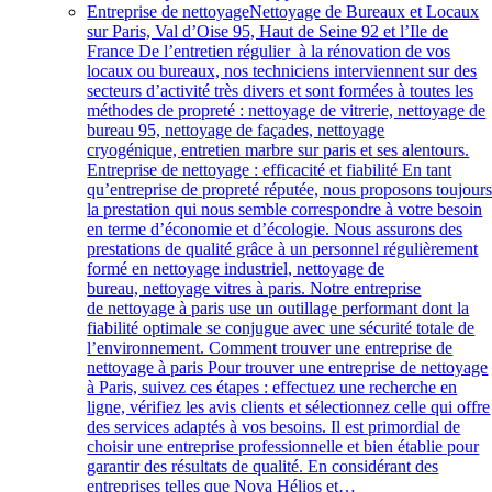
Entreprise de nettoyage
Nettoyage de Bureaux et Locaux
sur Paris, Val d’Oise 95, Haut de Seine 92 et l’Ile de
France De l’entretien régulier à la rénovation de vos
locaux ou bureaux, nos techniciens interviennent sur des
secteurs d’activité très divers et sont formées à toutes les
méthodes de propreté : nettoyage de vitrerie, nettoyage de
bureau 95, nettoyage de façades, nettoyage
cryogénique, entretien marbre sur paris et ses alentours.
Entreprise de nettoyage : efficacité et fiabilité En tant
qu’entreprise de propreté réputée, nous proposons toujour
la prestation qui nous semble correspondre à votre besoin
en terme d’économie et d’écologie. Nous assurons des
prestations de qualité grâce à un personnel régulièrement
formé en nettoyage industriel, nettoyage de
bureau, nettoyage vitres à paris. Notre entreprise
de nettoyage à paris use un outillage performant dont la
fiabilité optimale se conjugue avec une sécurité totale de
l’environnement. Comment trouver une entreprise de
nettoyage à paris Pour trouver une entreprise de nettoyage
à Paris, suivez ces étapes : effectuez une recherche en
ligne, vérifiez les avis clients et sélectionnez celle qui offre
des services adaptés à vos besoins. Il est primordial de
choisir une entreprise professionnelle et bien établie pour
garantir des résultats de qualité. En considérant des
entreprises telles que Nova Hélios et…