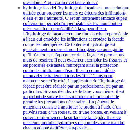
prestataire. A qui confier cet tâche alors ?
hydrofuge facade
L’hydrofuge de façade est une technique
utilisée pour protéger les murs extérieurs des infiltrations
d’eau et de l’humidité. C’est un traitement efficace et peu
coûteux qui permet d’imperméabiliser les murs tout en
préservant leur perméabilité à la vapeur d’eau.
L’hydrofuge de façade crée une fine couche imperméable
à l’eau qui empêche les infiltrations et protège la façade
contre les intempéries. Ce traitement hydrofuge est
généralement incolore et non filmogène, ce qui signifie
qu’il n’altère pas l’apparence de la façade et permet aux
murs de respirer. Il peut également combler les fissures et
les porosités existantes, renforçant ainsi la protection
contre les infiltrations d’eau. Il est recommandé de
renouveler le traitement tous les 10 à 15 ans pour
maintenir son efficacité. L’application de l’hydrofuge de
façade peut être réalisée par un professionnel ou par un
particulier. Si vous décidez de le faire vous-même, il est
important de suivre les instructions du fabricant et de
prendre les précautions nécessaires. En général, le
traitement consiste à appliquer le produit à l’aide d’un
pulvérisateur, d’un rouleau ou d’une brosse, en veillant à
couvrir uniformément la surface de la façade. Il existe
plusieurs produits hydrofuges disponibles sur le marché,
chacun adapté à différents types de…