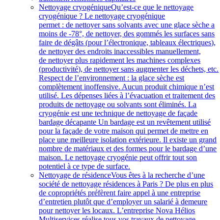
Nettoyage cryogénique
Qu’est-ce que le nettoyage
cryogénique ? Le nettoyage cryogénique
permet : de nettoyer sans solvants avec une glace sèche a
moins de -78°, de nettoyer, des gommés les surfaces sans
faire de dégâts (pour l’électronique, tableaux électriques),
de nettoyer des endroits inaccessibles manuellement,
de nettoyer plus rapidement les machines complexes
(productivité), de nettoyer sans augmenter les déchets, etc.
Respect de l’environnement : la glace sèche est
complètement inoffensive. Aucun produit chimique n’est
utilisé. Les dépenses liées à l’évacuation et traitement des
produits de nettoyage ou solvants sont éliminés. La
cryogénie est une technique de nettoyage de façade
bardage décapante Un bardage est un revêtement utilisé
pour la façade de votre maison qui permet de mettre en
place une meilleure isolation extérieure. Il existe un grand
nombre de matériaux et des formes pour le bardage d’une
maison. Le nettoyage cryogénie peut offrir tout son
potentiel à ce type de surface.
Nettoyage de résidence
Vous êtes à la recherche d’une
société de nettoyage résidences à Paris ? De plus en plus
de copropriétés préfèrent faire appel à une entreprise
d’entretien plutôt que d’employer un salarié à demeure
pour nettoyer les locaux. L’entreprise Nova Hélios
Multiservices réalise tous vos travaux de nettoyage