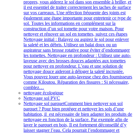
propres, vous aiderez le sol dans son ensemble à briller, et
il est essentiel de traiter correctement les taches de surface
sur vos carreaux. Une réfection fréquente des joints est
également une étape importante pour entretenir ce type de
sol. Toutes les informations en complément sur la
construction d’un sol tomette pour votre maison. Pour
nettoyer et rénover un sol en tomettes, suivez ces étapes
Nettoyage initial : Balayez ou aspirez le sol pour enlever
la saleté et les débris. Utilisez un balai doux ou un
aspirateur sans brosse rotative pour éviter d’endommager
les tomettes. Nettoyage en profondeur : Utilisez une auto-
laveuse avec des brosses douces adaptées aux tomettes
pour nettoyer en profondeur. L’eau et une solution de
nettoyage douce aideront à déloger la saleté incrustée.
Vous pouvez louer une auto-laveuse chez des fournisseurs
comme Kiloutou. Réparation des fissures : Si nécessaire,
comblez…
nettoyage écologique
Nettoyage sol PVC
Nettoyage sol parquet
Comment bien nettoyer son sol
parquet ? Pour bien protéger et nettoyer les sols d’une
habitation, il est nécessaire de bien adapter les produits de
nettoyage en fonction de la surface. Par exemple afin de
laver le parquet en bois, Il est fortement déconseillé d’y
laisser stagner l’eau. Cela pourrait l’endommager et