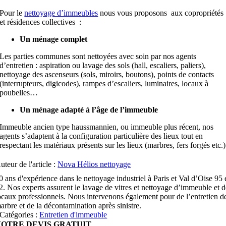
Pour le
nettoyage d’immeubles
nous vous proposons aux copropriétés
et résidences collectives :
Un ménage complet
Les parties communes sont nettoyées avec soin par nos agents
d’entretien : aspiration ou lavage des sols (hall, escaliers, paliers),
nettoyage des ascenseurs (sols, miroirs, boutons), points de contacts
(interrupteurs, digicodes), rampes d’escaliers, luminaires, locaux à
poubelles…
Un ménage adapté à l’âge de l’immeuble
Immeuble ancien type haussmannien, ou immeuble plus récent, nos
agents s’adaptent à la configuration particulière des lieux tout en
respectant les matériaux présents sur les lieux (marbres, fers forgés etc.)
uteur de l'article :
Nova Hélios nettoyage
0 ans d'expérience dans le nettoyage industriel à Paris et Val d’Oise 95 
2. Nos experts assurent le lavage de vitres et nettoyage d’immeuble et 
ocaux professionnels. Nous intervenons également pour de l’entretien d
arbre et de la décontamination après sinistre.
Catégories :
Entretien d'immeuble
VOTRE DEVIS GRATUIT