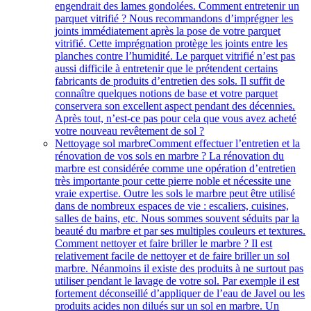
engendrait des lames gondolées. Comment entretenir un
parquet vitrifié ? Nous recommandons d’imprégner les
joints immédiatement après la pose de votre parquet
vitrifié. Cette imprégnation protège les joints entre les
planches contre l’humidité. Le parquet vitrifié n’est pas
aussi difficile à entretenir que le prétendent certains
fabricants de produits d’entretien des sols. Il suffit de
connaître quelques notions de base et votre parquet
conservera son excellent aspect pendant des décennies.
Après tout, n’est-ce pas pour cela que vous avez acheté
votre nouveau revêtement de sol ?
Nettoyage sol marbre
Comment effectuer l’entretien et la
rénovation de vos sols en marbre ? La rénovation du
marbre est considérée comme une opération d’entretien
très importante pour cette pierre noble et nécessite une
vraie expertise. Outre les sols le marbre peut être utilisé
dans de nombreux espaces de vie : escaliers, cuisines,
salles de bains, etc. Nous sommes souvent séduits par la
beauté du marbre et par ses multiples couleurs et textures.
Comment nettoyer et faire briller le marbre ? Il est
relativement facile de nettoyer et de faire briller un sol
marbre. Néanmoins il existe des produits à ne surtout pas
utiliser pendant le lavage de votre sol. Par exemple il est
fortement déconseillé d’appliquer de l’eau de Javel ou les
produits acides non dilués sur un sol en marbre. Un