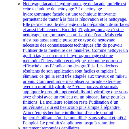
Nettoyage façade
L’hydrogommage de façade, qu’elle est
cette technique de nettoyage ? Le nettoyage
hydrogommage façade est une technique innovante
permettant de traiter à la fois la rénovation et le nettoyage.
Elle permet aussi le décapage ou la préparation de surface
et aussi l’effacement. En effet, l’hydrogommage c’est le
nettoyage par gommage en utilisant de l’eau. Mais cela
n’est pas aussi simple puisque ce type de nettoyage
nécessite des connaissances techniques afin de pouvoir
l’utiliser de la meilleure des manières. Comme nettoyer un
graffiti tag sur un mur ? L’hydrogommage est une
méthode d’intervention écologique, reconnue pour son
efficacité dans l’éradication des graffitis. Les déchets
résultants de son application sont faciles et rapides à
éliminer, ce qui la rend très adaptée aux travaux en milieu
urbain. Comment imperméabiliser sa façade extérieure
avec un produit hydrofuge ? Vous pouvez désormais
appliquer le produit imperméabilisant hydrofuge que vous
avez choisi avec un rouleau ou un pinceau large pour les
finitions. La meilleure solution reste l’utilisation d’un
pulvérisateur qui est beaucoup plus simple à répandre.
Afin d’empêcher toute infiltration d’eau le produit
imperméabilisant s’utilise non dilué, sans solvant et prêt à
l’emploi. Le produit s’appliquent jusqu’à saturation.
traitement remontées capillaires