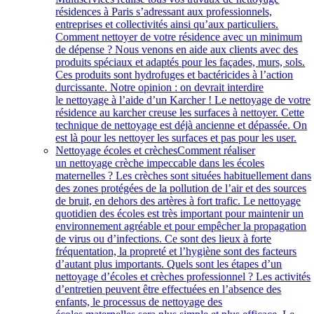
résidences à Paris s’adressant aux professionnels,
entreprises et collectivités ainsi qu’aux particuliers.
Comment nettoyer de votre résidence avec un minimum
de dépense ? Nous venons en aide aux clients avec des
produits spéciaux et adaptés pour les façades, murs, sols.
Ces produits sont hydrofuges et bactéricides à l’action
durcissante. Notre opinion : on devrait interdire
le nettoyage à l’aide d’un Karcher ! Le nettoyage de votre
résidence au karcher creuse les surfaces à nettoyer. Cette
technique de nettoyage est déjà ancienne et dépassée. On
est là pour les nettoyer les surfaces et pas pour les user.
Nettoyage écoles et crèches
Comment réaliser
un nettoyage crèche impeccable dans les écoles
maternelles ? Les crèches sont situées habituellement dans
des zones protégées de la pollution de l’air et des sources
de bruit, en dehors des artères à fort trafic. Le nettoyage
quotidien des écoles est très important pour maintenir un
environnement agréable et pour empêcher la propagation
de virus ou d’infections. Ce sont des lieux à forte
fréquentation, la propreté et l’hygiène sont des facteurs
d’autant plus importants. Quels sont les étapes d’un
nettoyage d’écoles et crèches professionnel ? Les activités
d’entretien peuvent être effectuées en l’absence des
enfants, le processus de nettoyage des