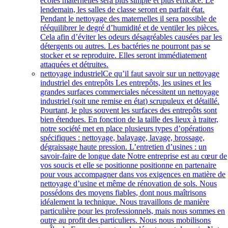
écoles maternelles sera plus simple et plus efficace. Le
lendemain, les salles de classe seront en parfait état.
Pendant le nettoyage des maternelles il sera possible de
rééquilibrer le degré d’humidité et de ventiler les pièces.
Cela afin d’éviter les odeurs désagréables causées par les
détergents ou autres. Les bactéries ne pourront pas se
stocker et se reproduire. Elles seront immédiatement
attaquées et détruites.
nettoyage industriel
Ce qu’il faut savoir sur un nettoyage
industriel des entrepôts Les entrepôts, les usines et les
grandes surfaces commerciales nécessitent un nettoyage
industriel (soit une remise en état) scrupuleux et détaillé.
Pourtant, le plus souvent les surfaces des entrepôts sont
bien étendues. En fonction de la taille des lieux à traiter,
notre société met en place plusieurs types d’opérations
spécifiques : nettoyage, balayage, lavage, brossage,
dégraissage haute pression. L’entretien d’usines : un
savoir-faire de longue date Notre entreprise est au cœur de
vos soucis et elle se positionne positionne en partenaire
pour vous accompagner dans vos exigences en matière de
nettoyage d’usine et même de rénovation de sols. Nous
possédons des moyens fiables, dont nous maîtrisons
idéalement la technique. Nous travaillons de manière
particulière pour les professionnels, mais nous sommes en
outre au profit des particuliers. Nous nous mobilisons