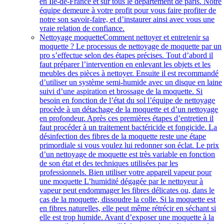
en Île-de-France et sur tous le département de paris. Notre
équipe demeure à votre profit pour vous faire profiter de
notre son savoir-faire, et d’instaurer ainsi avec vous une
vraie relation de confiance.
Nettoyage moquette
Comment nettoyer et entretenir sa
moquette ? Le processus de nettoyage de moquette par un
pro s’effectue selon des étapes précises. Tout d’abord il
faut préparer l’intervention en enlevant les objets et les
meubles des pièces à nettoyer. Ensuite il est recommandé
d’utiliser un système semi-humide avec un disque en laine
suivi d’une aspiration et brossage de la moquette. Si
besoin en fonction de l’état du sol l’équipe de nettoyage
procède à un détachage de la moquette et d’un nettoyage
en profondeur. Après ces premières étapes d’entretien il
faut procéder à un traitement bactéricide et fongicide. La
désinfection des fibres de la moquette reste une étape
primordiale si vous voulez lui redonner son éclat. Le prix
d’un nettoyage de moquette est très variable en fonction
de son état et des techniques utilisées par les
professionnels. Bien utiliser votre appareil vapeur pour
une moquette L’humidité dégagée par le nettoyeur à
vapeur peut endommager les fibres délicates ou, dans le
cas de la moquette, dissoudre la colle. Si la moquette est
en fibres naturelles, elle peut même rétrécir en séchant si
elle est trop humide. Avant d’exposer une moquette à la