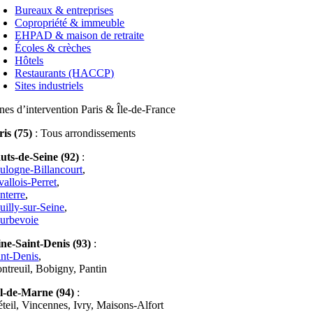
Bureaux & entreprises
Copropriété & immeuble
EHPAD & maison de retraite
Écoles & crèches
Hôtels
Restaurants (HACCP)
Sites industriels
nes d’intervention Paris & Île-de-France
ris (75)
: Tous arrondissements
uts-de-Seine (92)
:
ulogne-Billancourt
,
vallois-Perret
,
nterre
,
uilly-sur-Seine
,
urbevoie
ine-Saint-Denis (93)
:
int-Denis
,
ntreuil, Bobigny, Pantin
l-de-Marne (94)
:
éteil, Vincennes, Ivry, Maisons-Alfort