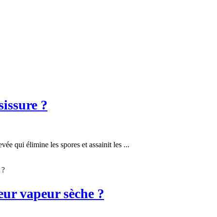
sissure ?
ée qui élimine les spores et assainit les ...
 ?
eur vapeur sèche ?