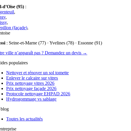
l-d’Oise (95)
:
genteuil
,
rgy
,
issy
,
épillon (façade)
,
ntoise
ssi
: Seine-et-Marne (77) · Yvelines (78) · Essonne (91)
tre ville n’apparaît pas ? Demandez un devis →
ides populaires
Nettoyer et rénover un sol tomette
Enlever le calcaire sur vitres
Prix nettoyage vitres 2026
Prix nettoyage façade 2026
Protocole nettoyage EHPAD 2026
Hydrogommage vs sablage
 blog
Toutes les actualités
entreprise