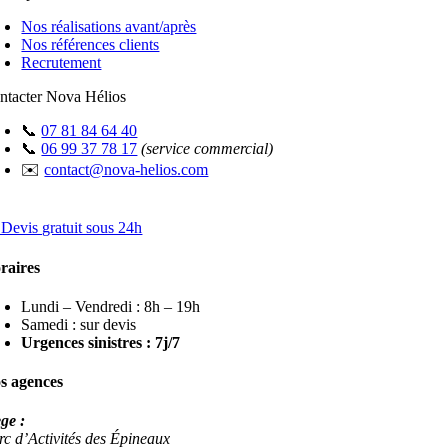
Nos réalisations avant/après
Nos références clients
Recrutement
ntacter Nova Hélios
📞
07 81 84 64 40
📞
06 99 37 78 17
(service commercial)
✉️
contact@nova-helios.com
 Devis gratuit sous 24h
raires
Lundi – Vendredi : 8h – 19h
Samedi : sur devis
Urgences sinistres : 7j/7
s agences
ège :
rc d’Activités des Épineaux