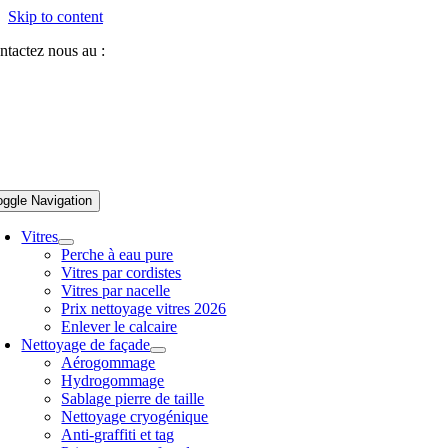
Skip to content
ntactez nous au :
07 81 84 64 40
oggle Navigation
Vitres
Perche à eau pure
Vitres par cordistes
Vitres par nacelle
Prix nettoyage vitres 2026
Enlever le calcaire
Nettoyage de façade
Aérogommage
Hydrogommage
Sablage pierre de taille
Nettoyage cryogénique
Anti-graffiti et tag