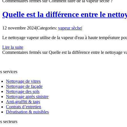
Commentaires fermés
sur Comment faire de la vapeur sèche ?
Quelle est la différence entre le nett
12 novembre 2024
|
Categories:
vapeur sèche
|
Le nettoyage vapeur utilise de la vapeur d'eau à haute température pour
Lire la suite
Commentaires fermés
sur Quelle est la différence entre le nettoyage 
s services
Nettoyage de vitres
Nettoyage de façade
Nettoyage des sols
Nettoyage après sinistre
Anti-graffiti & tags
Contrats d’entretien
Dératisation & nuisibles
s secteurs