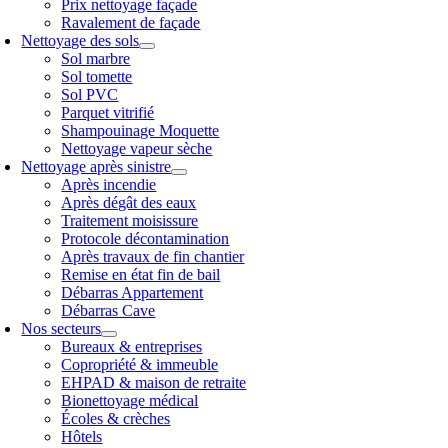
Prix nettoyage façade
Ravalement de façade
Nettoyage des sols
Sol marbre
Sol tomette
Sol PVC
Parquet vitrifié
Shampouinage Moquette
Nettoyage vapeur sèche
Nettoyage après sinistre
Après incendie
Après dégât des eaux
Traitement moisissure
Protocole décontamination
Après travaux de fin chantier
Remise en état fin de bail
Débarras Appartement
Débarras Cave
Nos secteurs
Bureaux & entreprises
Copropriété & immeuble
EHPAD & maison de retraite
Bionettoyage médical
Écoles & crèches
Hôtels