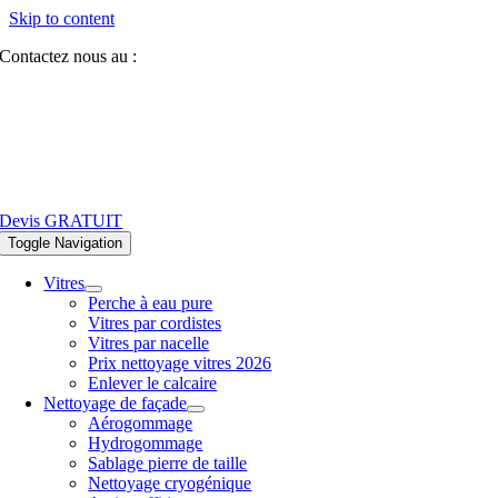
Skip to content
Contactez nous au :
07 81 84 64 40
Devis GRATUIT
Toggle Navigation
Vitres
Perche à eau pure
Vitres par cordistes
Vitres par nacelle
Prix nettoyage vitres 2026
Enlever le calcaire
Nettoyage de façade
Aérogommage
Hydrogommage
Sablage pierre de taille
Nettoyage cryogénique