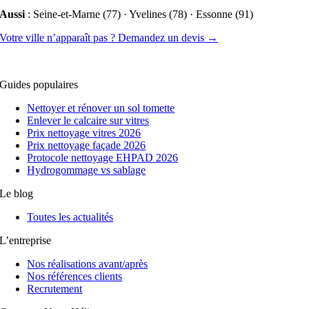
Aussi
: Seine-et-Marne (77) · Yvelines (78) · Essonne (91)
Votre ville n’apparaît pas ? Demandez un devis →
Guides populaires
Nettoyer et rénover un sol tomette
Enlever le calcaire sur vitres
Prix nettoyage vitres 2026
Prix nettoyage façade 2026
Protocole nettoyage EHPAD 2026
Hydrogommage vs sablage
Le blog
Toutes les actualités
L’entreprise
Nos réalisations avant/après
Nos références clients
Recrutement