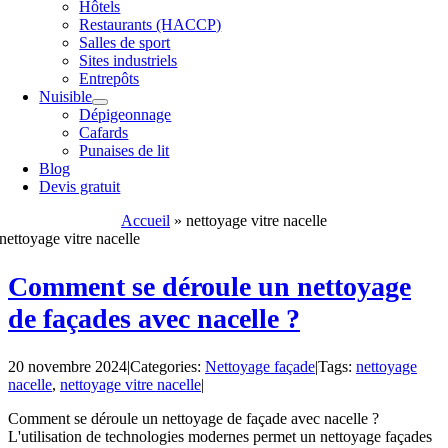
Hôtels
Restaurants (HACCP)
Salles de sport
Sites industriels
Entrepôts
Nuisible
Dépigeonnage
Cafards
Punaises de lit
Blog
Devis gratuit
Accueil
»
nettoyage vitre nacelle
nettoyage vitre nacelle
Comment se déroule un nettoyage
de façades avec nacelle ?
20 novembre 2024
|
Categories:
Nettoyage façade
|
Tags:
nettoyage
nacelle
,
nettoyage vitre nacelle
|
Comment se déroule un nettoyage de façade avec nacelle ?
L'utilisation de technologies modernes permet un nettoyage façades