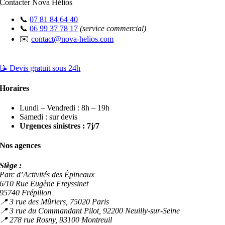
Contacter Nova Hélios
📞
07 81 84 64 40
📞
06 99 37 78 17
(service commercial)
✉️
contact@nova-helios.com
📝 Devis gratuit sous 24h
Horaires
Lundi – Vendredi : 8h – 19h
Samedi : sur devis
Urgences sinistres : 7j/7
Nos agences
Siège :
Parc d’Activités des Épineaux
6/10 Rue Eugène Freyssinet
95740 Frépillon
📍 3 rue des Mûriers, 75020 Paris
📍 3 rue du Commandant Pilot, 92200 Neuilly-sur-Seine
📍 278 rue Rosny, 93100 Montreuil