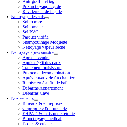
Anti-graffiti et tag
Prix nettoyage façade
Ravalement de façade
Nettoyage des sols
Sol marbre
Sol tomette
Sol PVC
Parquet vitrifié
Shampouinage Moquette
Nettoyage vapeur sèche
Nettoyage après sinistre
Après incendie
Après dégât des eaux
Traitement moisissure
Protocole décontamination
Après travaux de fin chantier
Remise en état fin de bail
Débarras Appartement
Débarras Cave
Nos secteurs
Bureaux & entreprises
Copropriété & immeuble
EHPAD & maison de retraite
Bionettoyage médical
Écoles & crèches