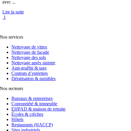
avec ...
Lire la suite
1
Nos services
Nettoyage de vitres
Nettoyage de façade
Nettoyage des sols
Nettoyage après sinistre
Anti-graffiti & tags
Contrats d’entretien
Dératisation & nuisibles
Nos secteurs
Bureaux & entreprises
Copropriété & immeuble
EHPAD & maison de retraite
Écoles & crèches
Hôtels
Restaurants (HACCP)
Sites industriels