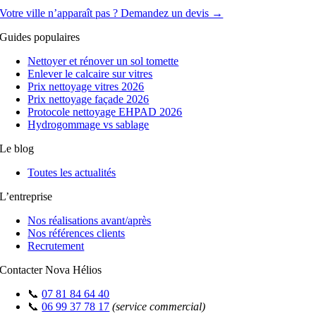
Votre ville n’apparaît pas ? Demandez un devis →
Guides populaires
Nettoyer et rénover un sol tomette
Enlever le calcaire sur vitres
Prix nettoyage vitres 2026
Prix nettoyage façade 2026
Protocole nettoyage EHPAD 2026
Hydrogommage vs sablage
Le blog
Toutes les actualités
L’entreprise
Nos réalisations avant/après
Nos références clients
Recrutement
Contacter Nova Hélios
📞
07 81 84 64 40
📞
06 99 37 78 17
(service commercial)