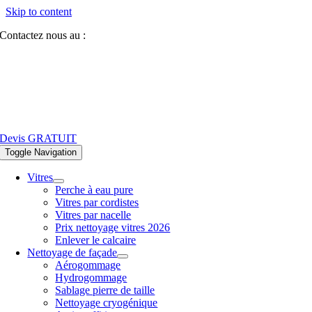
Skip to content
Contactez nous au :
07 81 84 64 40
Devis GRATUIT
Toggle Navigation
Vitres
Perche à eau pure
Vitres par cordistes
Vitres par nacelle
Prix nettoyage vitres 2026
Enlever le calcaire
Nettoyage de façade
Aérogommage
Hydrogommage
Sablage pierre de taille
Nettoyage cryogénique