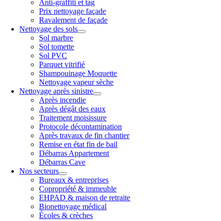
Anti-graffiti et tag
Prix nettoyage façade
Ravalement de façade
Nettoyage des sols
Sol marbre
Sol tomette
Sol PVC
Parquet vitrifié
Shampouinage Moquette
Nettoyage vapeur sèche
Nettoyage après sinistre
Après incendie
Après dégât des eaux
Traitement moisissure
Protocole décontamination
Après travaux de fin chantier
Remise en état fin de bail
Débarras Appartement
Débarras Cave
Nos secteurs
Bureaux & entreprises
Copropriété & immeuble
EHPAD & maison de retraite
Bionettoyage médical
Écoles & crèches