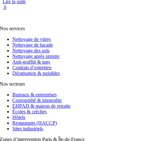
Lire la suite
0
Nos services
Nettoyage de vitres
Nettoyage de façade
Nettoyage des sols
Nettoyage après sinistre
Anti-graffiti & tags
Contrats d’entretien
Dératisation & nuisibles
Nos secteurs
Bureaux & entreprises
Copropriété & immeuble
EHPAD & maison de retraite
Écoles & crèches
Hôtels
Restaurants (HACCP)
Sites industriels
Zones d’intervention Paris & Île-de-France