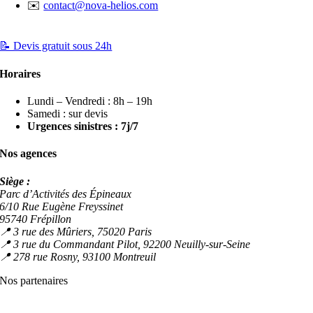
✉️
contact@nova-helios.com
📝 Devis gratuit sous 24h
Horaires
Lundi – Vendredi : 8h – 19h
Samedi : sur devis
Urgences sinistres : 7j/7
Nos agences
Siège :
Parc d’Activités des Épineaux
6/10 Rue Eugène Freyssinet
95740 Frépillon
📍 3 rue des Mûriers, 75020 Paris
📍 3 rue du Commandant Pilot, 92200 Neuilly-sur-Seine
📍 278 rue Rosny, 93100 Montreuil
Nos partenaires