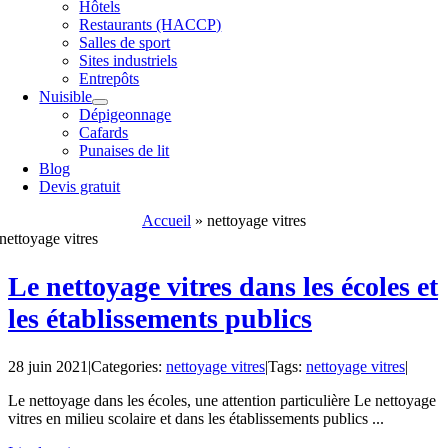
Hôtels
Restaurants (HACCP)
Salles de sport
Sites industriels
Entrepôts
Nuisible
Dépigeonnage
Cafards
Punaises de lit
Blog
Devis gratuit
Accueil
»
nettoyage vitres
nettoyage vitres
Le nettoyage vitres dans les écoles et
les établissements publics
28 juin 2021
|
Categories:
nettoyage vitres
|
Tags:
nettoyage vitres
|
Le nettoyage dans les écoles, une attention particulière Le nettoyage
vitres en milieu scolaire et dans les établissements publics ...