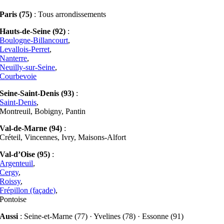
Paris (75)
: Tous arrondissements
Hauts-de-Seine (92)
:
Boulogne-Billancourt
,
Levallois-Perret
,
Nanterre
,
Neuilly-sur-Seine
,
Courbevoie
Seine-Saint-Denis (93)
:
Saint-Denis
,
Montreuil, Bobigny, Pantin
Val-de-Marne (94)
:
Créteil, Vincennes, Ivry, Maisons-Alfort
Val-d’Oise (95)
:
Argenteuil
,
Cergy
,
Roissy
,
Frépillon (façade)
,
Pontoise
Aussi
: Seine-et-Marne (77) · Yvelines (78) · Essonne (91)