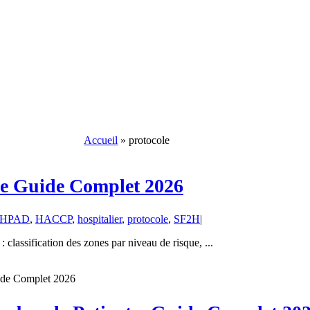
Accueil
»
protocole
le Guide Complet 2026
HPAD
,
HACCP
,
hospitalier
,
protocole
,
SF2H
|
classification des zones par niveau de risque, ...
ide Complet 2026