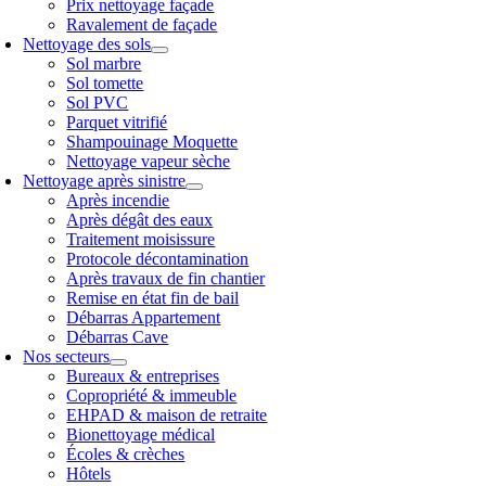
Prix nettoyage façade
Ravalement de façade
Nettoyage des sols
Sol marbre
Sol tomette
Sol PVC
Parquet vitrifié
Shampouinage Moquette
Nettoyage vapeur sèche
Nettoyage après sinistre
Après incendie
Après dégât des eaux
Traitement moisissure
Protocole décontamination
Après travaux de fin chantier
Remise en état fin de bail
Débarras Appartement
Débarras Cave
Nos secteurs
Bureaux & entreprises
Copropriété & immeuble
EHPAD & maison de retraite
Bionettoyage médical
Écoles & crèches
Hôtels