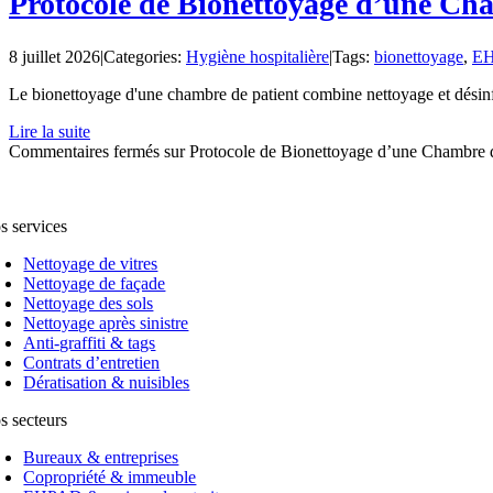
Protocole de Bionettoyage d’une Ch
8 juillet 2026
|
Categories:
Hygiène hospitalière
|
Tags:
bionettoyage
,
E
Le bionettoyage d'une chambre de patient combine nettoyage et désinfec
Lire la suite
Commentaires fermés
sur Protocole de Bionettoyage d’une Chambre 
s services
Nettoyage de vitres
Nettoyage de façade
Nettoyage des sols
Nettoyage après sinistre
Anti-graffiti & tags
Contrats d’entretien
Dératisation & nuisibles
s secteurs
Bureaux & entreprises
Copropriété & immeuble