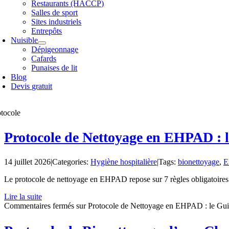
Restaurants (HACCP)
Salles de sport
Sites industriels
Entrepôts
Nuisible
Dépigeonnage
Cafards
Punaises de lit
Blog
Devis gratuit
otocole
Protocole de Nettoyage en EHPAD : 
14 juillet 2026
|
Categories:
Hygiène hospitalière
|
Tags:
bionettoyage
,
E
Le protocole de nettoyage en EHPAD repose sur 7 règles obligatoires : 
Lire la suite
Commentaires fermés
sur Protocole de Nettoyage en EHPAD : le Gu