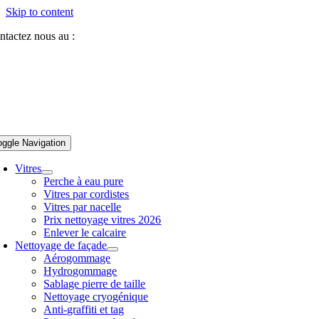
Skip to content
ntactez nous au :
07 81 84 64 40
oggle Navigation
Vitres
Perche à eau pure
Vitres par cordistes
Vitres par nacelle
Prix nettoyage vitres 2026
Enlever le calcaire
Nettoyage de façade
Aérogommage
Hydrogommage
Sablage pierre de taille
Nettoyage cryogénique
Anti-graffiti et tag