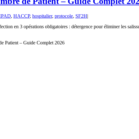
ambre de Patient – Guide Complet 20
HPAD
,
HACCP
,
hospitalier
,
protocole
,
SF2H
|
tion en 3 opérations obligatoires : détergence pour éliminer les salissur
de Patient – Guide Complet 2026