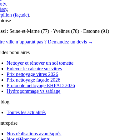
rgy
,
issy
,
épillon (façade)
,
ntoise
ssi
: Seine-et-Marne (77) · Yvelines (78) · Essonne (91)
tre ville n’apparaît pas ? Demandez un devis →
ides populaires
Nettoyer et rénover un sol tomette
Enlever le calcaire sur vitres
Prix nettoyage vitres 2026
Prix nettoyage façade 2026
Protocole nettoyage EHPAD 2026
Hydrogommage vs sablage
 blog
Toutes les actualités
entreprise
Nos réalisations avant/après
Nos références clients