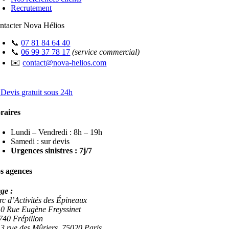
Recrutement
ntacter Nova Hélios
📞
07 81 84 64 40
📞
06 99 37 78 17
(service commercial)
✉️
contact@nova-helios.com
 Devis gratuit sous 24h
raires
Lundi – Vendredi : 8h – 19h
Samedi : sur devis
Urgences sinistres : 7j/7
s agences
ège :
rc d’Activités des Épineaux
10 Rue Eugène Freyssinet
740 Frépillon
 3 rue des Mûriers, 75020 Paris