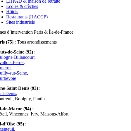
EHPAD & maison de retraite
Écoles & crèches
Hôtels
Restaurants (HACCP)
Sites industriels
nes d’intervention Paris & Île-de-France
ris (75)
: Tous arrondissements
uts-de-Seine (92)
:
ulogne-Billancourt
,
vallois-Perret
,
nterre
,
uilly-sur-Seine
,
urbevoie
ine-Saint-Denis (93)
:
int-Denis
,
ntreuil, Bobigny, Pantin
l-de-Marne (94)
:
éteil, Vincennes, Ivry, Maisons-Alfort
l-d’Oise (95)
:
genteuil
,