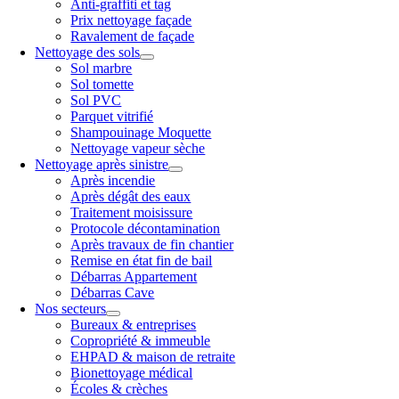
Anti-graffiti et tag
Prix nettoyage façade
Ravalement de façade
Nettoyage des sols
Sol marbre
Sol tomette
Sol PVC
Parquet vitrifié
Shampouinage Moquette
Nettoyage vapeur sèche
Nettoyage après sinistre
Après incendie
Après dégât des eaux
Traitement moisissure
Protocole décontamination
Après travaux de fin chantier
Remise en état fin de bail
Débarras Appartement
Débarras Cave
Nos secteurs
Bureaux & entreprises
Copropriété & immeuble
EHPAD & maison de retraite
Bionettoyage médical
Écoles & crèches