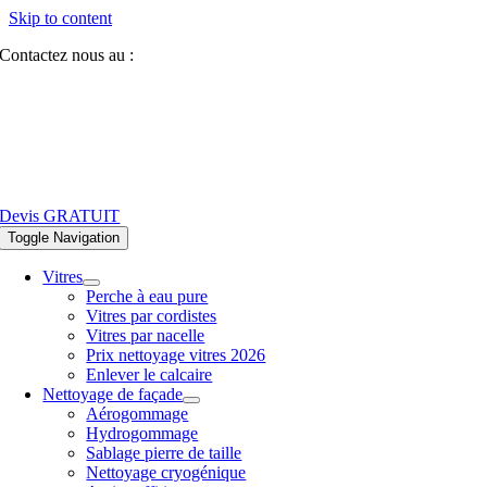
Skip to content
Contactez nous au :
07 81 84 64 40
Devis GRATUIT
Toggle Navigation
Vitres
Perche à eau pure
Vitres par cordistes
Vitres par nacelle
Prix nettoyage vitres 2026
Enlever le calcaire
Nettoyage de façade
Aérogommage
Hydrogommage
Sablage pierre de taille
Nettoyage cryogénique