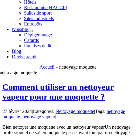
Hôtels
Restaurants (HACCP)
Salles de sport
Sites industriels
Entrepôts
Nuisible
Dépigeonnage
Cafards
Punaises de lit
Blog
Devis gratuit
Accueil
»
nettoyage moquette
nettoyage moquette
Comment utiliser un nettoyeur
vapeur pour une moquette ?
27 février 2024
|
Categories:
Nettoyage moquette
|
Tags:
nettoyage
moquette
,
nettoyage vapeur
|
Bien nettoyer une moquette avec un nettoyeur vapeurUn nettoyage
professionnel de sol en moquette passe avant tout par un nettoyage