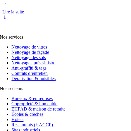
...
Lire la suite
1
Nos services
Nettoyage de vitres
Nettoyage de façade
Nettoyage des sols
Nettoyage après sinistre
Anti-graffiti & tags
Contrats d’entretien
Dératisation & nuisibles
Nos secteurs
Bureaux & entreprises
Copropriété & immeuble
EHPAD & maison de retraite
Écoles & crèches
Hôtels
Restaurants (HACCP)
Sites industriels