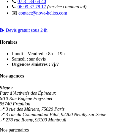
📞
07 81 84 64 40
📞
06 99 37 78 17
(service commercial)
✉️
contact@nova-helios.com
📝 Devis gratuit sous 24h
Horaires
Lundi – Vendredi : 8h – 19h
Samedi : sur devis
Urgences sinistres : 7j/7
Nos agences
Siège :
Parc d’Activités des Épineaux
6/10 Rue Eugène Freyssinet
95740 Frépillon
📍 3 rue des Mûriers, 75020 Paris
📍 3 rue du Commandant Pilot, 92200 Neuilly-sur-Seine
📍 278 rue Rosny, 93100 Montreuil
Nos partenaires