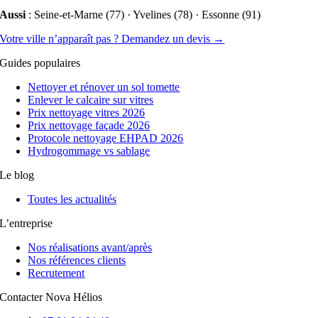
Aussi
: Seine-et-Marne (77) · Yvelines (78) · Essonne (91)
Votre ville n’apparaît pas ? Demandez un devis →
Guides populaires
Nettoyer et rénover un sol tomette
Enlever le calcaire sur vitres
Prix nettoyage vitres 2026
Prix nettoyage façade 2026
Protocole nettoyage EHPAD 2026
Hydrogommage vs sablage
Le blog
Toutes les actualités
L’entreprise
Nos réalisations avant/après
Nos références clients
Recrutement
Contacter Nova Hélios