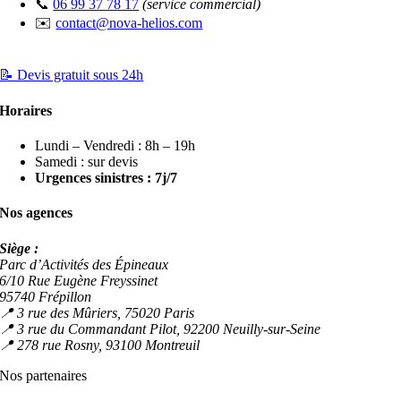
📞
06 99 37 78 17
(service commercial)
✉️
contact@nova-helios.com
📝 Devis gratuit sous 24h
Horaires
Lundi – Vendredi : 8h – 19h
Samedi : sur devis
Urgences sinistres : 7j/7
Nos agences
Siège :
Parc d’Activités des Épineaux
6/10 Rue Eugène Freyssinet
95740 Frépillon
📍 3 rue des Mûriers, 75020 Paris
📍 3 rue du Commandant Pilot, 92200 Neuilly-sur-Seine
📍 278 rue Rosny, 93100 Montreuil
Nos partenaires