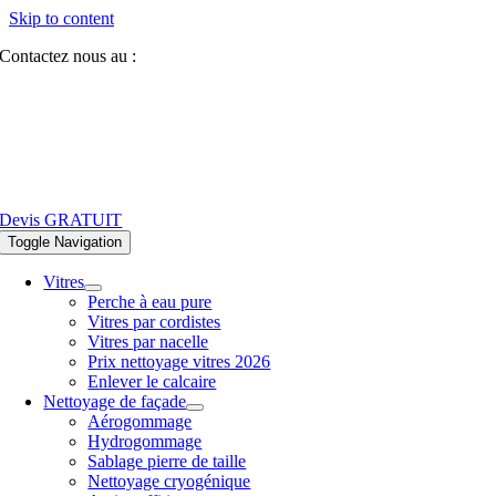
Skip to content
Contactez nous au :
07 81 84 64 40
Devis GRATUIT
Toggle Navigation
Vitres
Perche à eau pure
Vitres par cordistes
Vitres par nacelle
Prix nettoyage vitres 2026
Enlever le calcaire
Nettoyage de façade
Aérogommage
Hydrogommage
Sablage pierre de taille
Nettoyage cryogénique