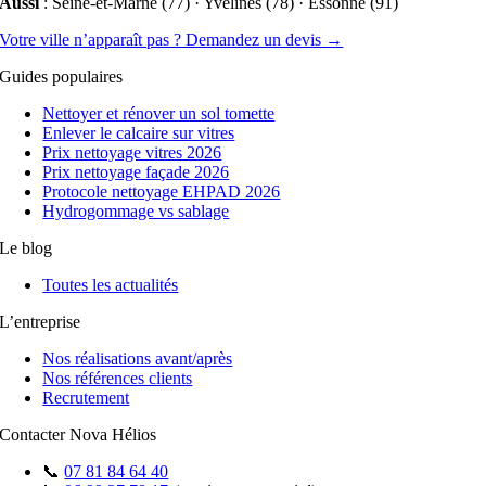
Aussi
: Seine-et-Marne (77) · Yvelines (78) · Essonne (91)
Votre ville n’apparaît pas ? Demandez un devis →
Guides populaires
Nettoyer et rénover un sol tomette
Enlever le calcaire sur vitres
Prix nettoyage vitres 2026
Prix nettoyage façade 2026
Protocole nettoyage EHPAD 2026
Hydrogommage vs sablage
Le blog
Toutes les actualités
L’entreprise
Nos réalisations avant/après
Nos références clients
Recrutement
Contacter Nova Hélios
📞
07 81 84 64 40