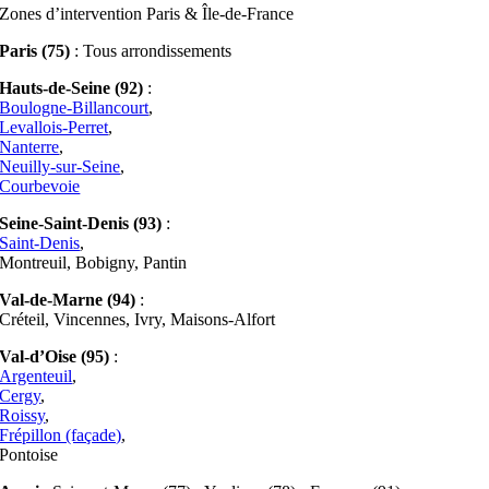
Zones d’intervention Paris & Île-de-France
Paris (75)
: Tous arrondissements
Hauts-de-Seine (92)
:
Boulogne-Billancourt
,
Levallois-Perret
,
Nanterre
,
Neuilly-sur-Seine
,
Courbevoie
Seine-Saint-Denis (93)
:
Saint-Denis
,
Montreuil, Bobigny, Pantin
Val-de-Marne (94)
:
Créteil, Vincennes, Ivry, Maisons-Alfort
Val-d’Oise (95)
:
Argenteuil
,
Cergy
,
Roissy
,
Frépillon (façade)
,
Pontoise