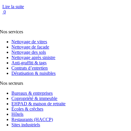
Lire la suite
0
Nos services
Nettoyage de vitres
Nettoyage de façade
Nettoyage des sols
Nettoyage après sinistre
Anti-graffiti & tags
Contrats d’entretien
Dératisation & nuisibles
Nos secteurs
Bureaux & entreprises
Copropriété & immeuble
EHPAD & maison de retraite
Écoles & crèches
Hôtels
Restaurants (HACCP)
Sites industriels