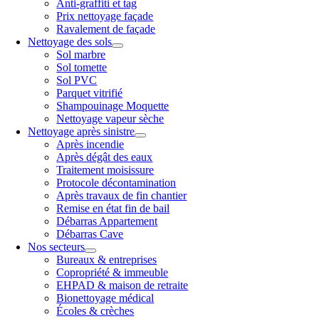
Anti-graffiti et tag
Prix nettoyage façade
Ravalement de façade
Nettoyage des sols
Sol marbre
Sol tomette
Sol PVC
Parquet vitrifié
Shampouinage Moquette
Nettoyage vapeur sèche
Nettoyage après sinistre
Après incendie
Après dégât des eaux
Traitement moisissure
Protocole décontamination
Après travaux de fin chantier
Remise en état fin de bail
Débarras Appartement
Débarras Cave
Nos secteurs
Bureaux & entreprises
Copropriété & immeuble
EHPAD & maison de retraite
Bionettoyage médical
Écoles & crèches