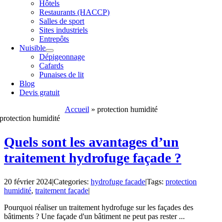
Hôtels
Restaurants (HACCP)
Salles de sport
Sites industriels
Entrepôts
Nuisible
Dépigeonnage
Cafards
Punaises de lit
Blog
Devis gratuit
Accueil
»
protection humidité
protection humidité
Quels sont les avantages d’un
traitement hydrofuge façade ?
20 février 2024
|
Categories:
hydrofuge facade
|
Tags:
protection
humidité
,
traitement façade
|
Pourquoi réaliser un traitement hydrofuge sur les façades des
bâtiments ? Une façade d'un bâtiment ne peut pas rester ...